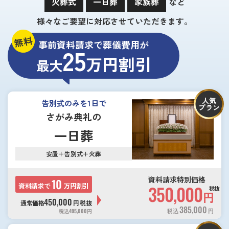
火葬式
一日葬
家族葬
など
様々なご要望に対応させていただきます。
無料
事前資料請求で葬儀費用が
25
万円割引
最大
人気
告別式のみを1日で
プラン
さがみ典礼の
一日葬
安置＋告別式＋火葬
資料請求特別価格
10
資料請求で
万円割引
350,000
税抜
円
450,000
通常価格
円
税抜
385,000
税込
円
税込
495,000
円