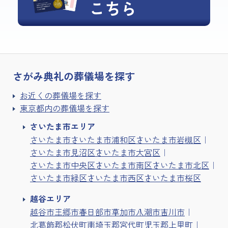
こちら
さがみ典礼の
葬儀場を探す
お近くの葬儀場を探す
東京都内の葬儀場を探す
さいたま市エリア
さいたま市
さいたま市浦和区
さいたま市岩槻区
さいたま市見沼区
さいたま市大宮区
さいたま市中央区
さいたま市南区
さいたま市北区
さいたま市緑区
さいたま市西区
さいたま市桜区
越谷エリア
越谷市
三郷市
春日部市
草加市
八潮市
吉川市
北葛飾郡松伏町
南埼玉郡宮代町
児玉郡上里町