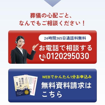
葬儀の心配ごと、
なんでもご相談ください！
24
時間
365
日通話料無料
お電話で相談する
0120295030
WEBでかんたん1分お申込み
無料資料請求は
こちら