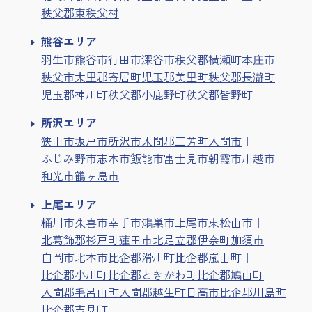
秩父郡東秩父村
熊谷エリア
羽生市
熊谷市
行田市
深谷市
秩父郡横瀬町
本庄市
秩父市
大里郡寄居町
児玉郡美里町
秩父郡長瀞町
児玉郡神川町
秩父郡小鹿野町
秩父郡皆野町
所沢エリア
狭山市
坂戸市
所沢市
入間郡三芳町
入間市
ふじみ野市
志木市
飯能市
富士見市
朝霞市
川越市
和光市
鶴ヶ島市
上尾エリア
桶川市
久喜市
幸手市
鴻巣市
上尾市
東松山市
北葛飾郡杉戸町
蓮田市
北足立郡伊奈町
加須市
白岡市
北本市
比企郡滑川町
比企郡嵐山町
比企郡小川町
比企郡ときがわ町
比企郡鳩山町
入間郡毛呂山町
入間郡越生町
日高市
比企郡川島町
比企郡吉見町