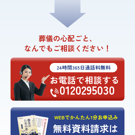
葬儀の心配ごと、
なんでもご相談ください！
24
時間
365
日通話料無料
お電話で相談する
0120295030
WEBでかんたん1分お申込み
無料資料請求は