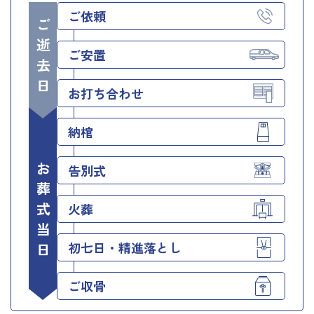
ご依頼
ご逝去日
ご安置
お打ち合わせ
納棺
お葬式当日
告別式
火葬
初七日・精進落とし
ご収骨