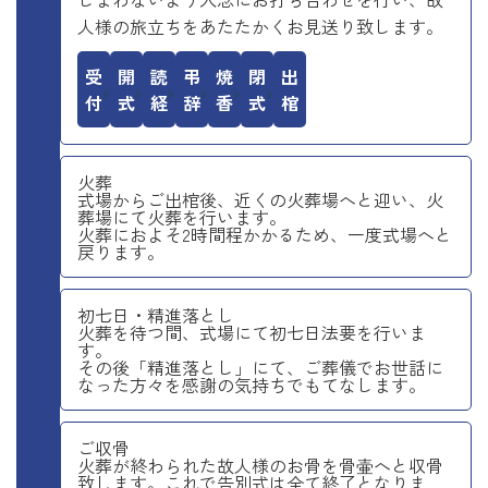
人様の旅立ちをあたたかくお見送り致します。
受付
開式
読経
弔辞
焼香
閉式
出棺
火葬
式場からご出棺後、近くの火葬場へと迎い、火
葬場にて火葬を行います。
火葬におよそ2時間程かかるため、一度式場へと
戻ります。
初七日・精進落とし
火葬を待つ間、式場にて初七日法要を行いま
す。
その後「精進落とし」にて、ご葬儀でお世話に
なった方々を感謝の気持ちでもてなします。
ご収骨
火葬が終わられた故人様のお骨を骨壷へと収骨
致します。これで告別式は全て終了となりま