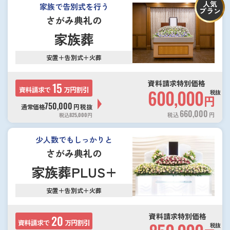
人気
家族で告別式を行う
プラン
さがみ典礼の
家族葬
安置＋告別式＋火葬
資料請求特別価格
15
資料請求で
万円割引
600,000
税抜
円
750,000
通常価格
円
税抜
660,000
税込
円
税込
825,000
円
少人数でもしっかりと
さがみ典礼の
家族葬PLUS+
安置＋告別式＋火葬
資料請求特別価格
20
資料請求で
万円割引
税抜