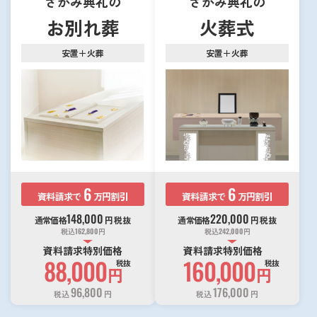
さがみ典礼の
さがみ典礼の
お別れ葬
火葬式
安置＋火葬
安置＋火葬
6
6
資料請求で
万円割引
資料請求で
万円割引
148,000
220,000
通常価格
円
税抜
通常価格
円
税抜
税込
162,800
円
税込
242,000
円
資料請求特別価格
資料請求特別価格
88,000
160,000
税抜
税抜
円
円
96,800
176,000
税込
円
税込
円