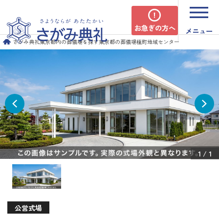
お急ぎの方へ
メニュー
さがみ典礼
東京都内の葬儀場を探す
東京都の葬儀場
榎町地域センター
1
/
1
公営式場