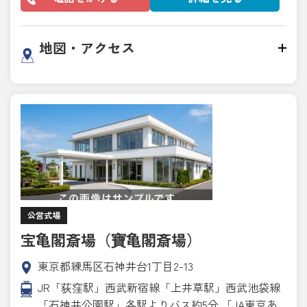
地図・アクセス
公営式場
宝亀閣斎場（寶亀閣斎場）
東京都練馬区石神井台1丁目2-13
JR「荻窪駅」西武新宿線「上井草駅」西武池袋線
「石神井公園駅」各駅よりバス約5分 「JA東京あ