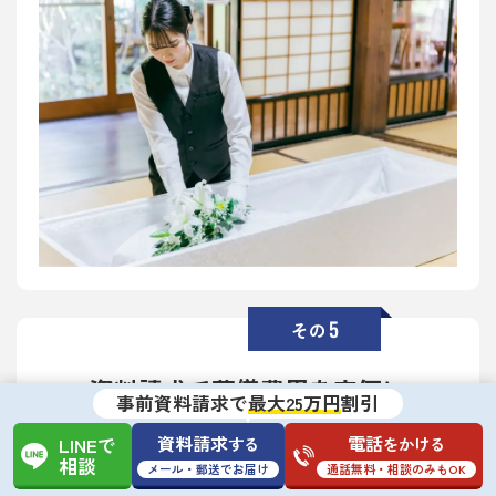
5
その
資料請求で葬儀費用を安価に
事前資料請求で
最大25万円
割引
さがみ典礼のお葬式は、お客様の状況や要望に合わ
資料請求
電話
する
をかける
LINEで
せて物品やサービスを選べる、低価格で適正な価格
相談
メール・郵送でお届け
通話無料・相談のみもOK
を実現しています。24時間365日、専門スタッフが会