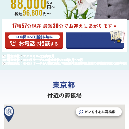
88,000
税抜
円〜
96,800
税込
円〜
17
57
30
時
分現在 最短
分でお迎えにあがります
24時間365日通話料無料
葬儀プランが
最大25万円
割引
無料資料請求
お電話
相談
はこちら
で
する
調査会社：マクロミル/2024年12月
調査会社：GMOリサーチ&AI株式会社/2024年1月〜12月
調査会社：GMOリサーチ&AI株式会社/埼玉県内主要葬祭企業の葬儀施設数/2025年6月
東京都
付近の葬儀場
ピンを中心に再検索