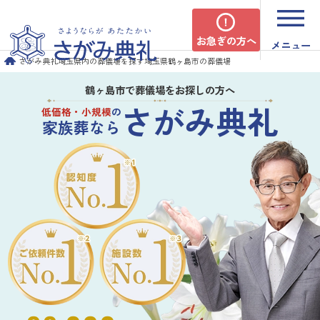
お急ぎの方へ
メニュー
さがみ典礼
埼玉県内の葬儀場を探す
埼玉県鶴ヶ島市の葬儀場
鶴ヶ島市で葬儀場をお探しの方へ
さがみ典礼
低価格・小規模
の
家族葬なら