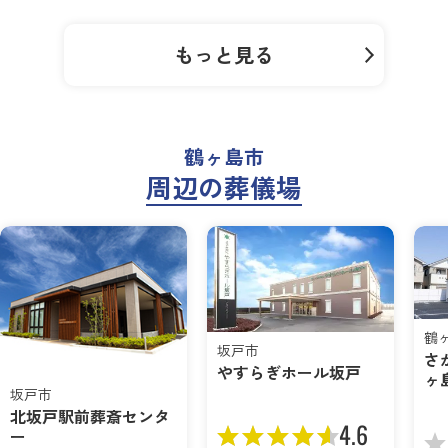
もっと見る
鶴ヶ島市
周辺の葬儀場
鶴
坂戸市
さ
やすらぎホール坂戸
ヶ
坂戸市
北坂戸駅前葬斎センタ
4.6
ー