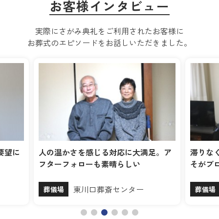
お客様インタビュー
実際にさがみ典礼をご利用されたお客様に
お葬式のエピソードをお話しいただきました。
要望に
人の温かさを感じる対応に大満足。ア
滞りな
フターフォローも素晴らしい
そがプ
東川口葬斎センター
葬儀場
葬儀場