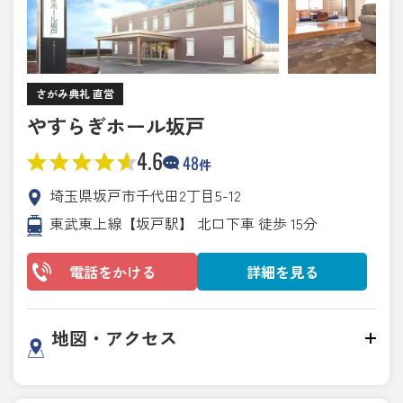
さがみ典礼 直営
やすらぎホール坂戸
4.6
48
件
埼玉県坂戸市千代田2丁目5-12
東武東上線【坂戸駅】 北口下車 徒歩 15分
電話をかける
詳細を見る
地図・アクセス