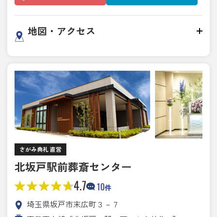
地図・アクセス
さがみ典礼 直営
北坂戸駅前葬斎センター
4.7
10
件
埼玉県坂戸市末広町３－７