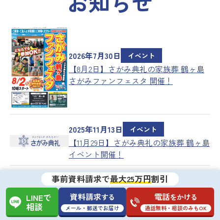
お知らせ
2026年7月30日
イベント
【8月2日】さがみ典礼の家族葬 鶴ヶ島
さがみファンフェスタ 開催！
2025年11月13日
イベント
【11月29日】さがみ典礼の家族葬 鶴ヶ島
イベント開催！
事前資料請求で
最大25万円
割引
2025年7月30日
イベント
【8月7日】さがみ典礼の家族葬 鶴ヶ島
資料請求
電話
する
をかける
LINEで
超目玉企画 開催！
相談
メール・郵送でお届け
通話無料・相談のみもOK