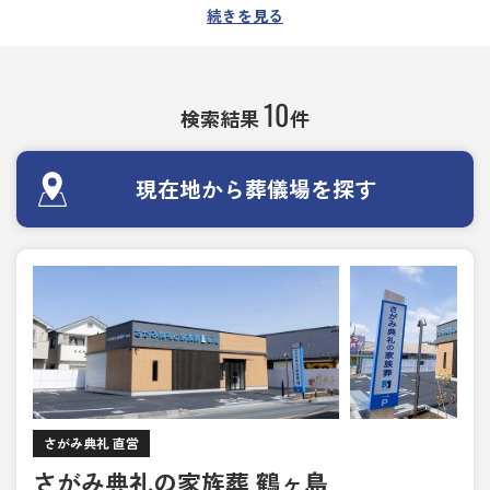
朝霞市での葬儀・葬式・家族葬・社葬は、創業60年
続きを見る
以上の実績をもつ埼玉さがみ典礼にお任せくださ
い。
家族葬、一日葬、直葬、2日葬、無宗教葬など、ご
10
検索結果
件
希望に合わせたお葬式のかたちを選べる葬儀場・斎
場を探せます。
各葬儀場を利用した方の口コミや、斎場の施設情報
現在地から葬儀場を探す
もご覧いただけます。
病院からの移動が必要なご遺族には、お近くで安置
施設のある葬儀場・斎場や即時対応できる葬儀場を
ご案内しますので、深夜・早朝を問わずいつでもご
相談ください。
24時間・365日相談受付対応しております。
さがみ典礼 直営
さがみ典礼の家族葬 鶴ヶ島