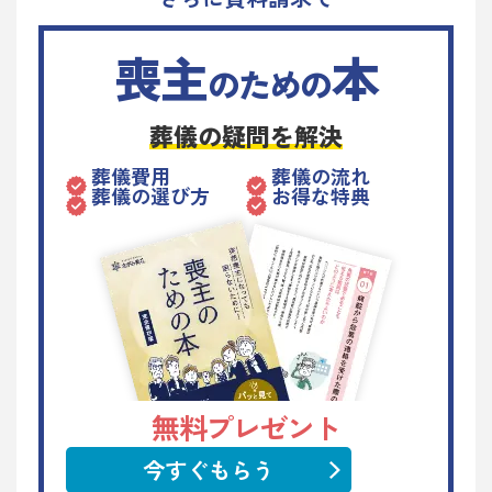
喪主
本
のための
葬儀の疑問を解決
葬儀費用
葬儀の流れ
葬儀の選び方
お得な特典
無料プレゼント
今すぐもらう