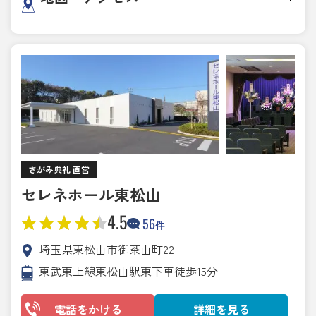
さがみ典礼 直営
セレネホール東松山
4.5
56
件
埼玉県東松山市御茶山町22
東武東上線東松山駅東下車徒歩15分
電話をかける
詳細を見る