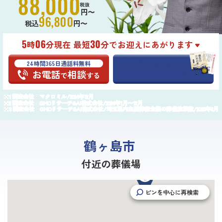
88,000
税抜
円〜
96,800
税込
円〜
5
06
30
時
分現在 最短
分でお迎えにあがります
24時間365日通話料無料
葬儀プランが
最大25万円
割引
無料資料請求
お電話
相談
はこちら
で
する
調査会社：マクロミル/2024年12月
調査会社：GMOリサーチ&AI株式会社/2024年1月〜12月
調査会社：GMOリサーチ&AI株式会社/埼玉県内主要葬祭企業の葬儀施設数/2025年6月
鶴ヶ島市
付近の葬儀場
ピンを中心に再検索