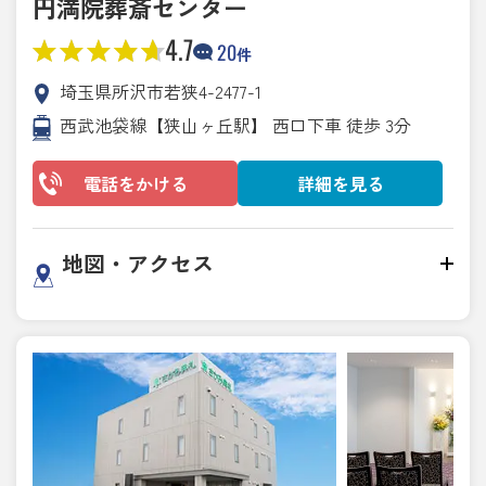
円満院葬斎センター
4.7
20
件
埼玉県所沢市若狭4-2477-1
西武池袋線【狭山ヶ丘駅】 西口下車 徒歩 3分
電話をかける
詳細を見る
地図・アクセス