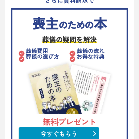
さらに資料請求で
喪主
本
のための
葬儀の疑問を解決
葬儀費用
葬儀の流れ
葬儀の選び方
お得な特典
無料プレゼント
今すぐもらう