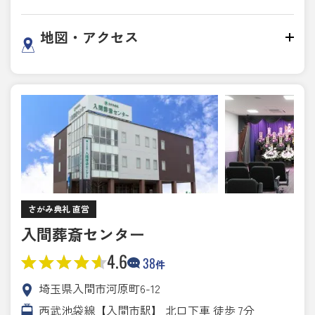
地図・アクセス
さがみ典礼 直営
入間葬斎センター
4.6
38
件
埼玉県入間市河原町6-12
西武池袋線【入間市駅】 北口下車 徒歩 7分