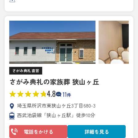
さがみ典礼 直営
さがみ典礼の家族葬 狭山ヶ丘
4.8
11
件
埼玉県所沢市東狭山ケ丘3丁目680-3
西武池袋線「狭山ヶ丘駅」徒歩10分
電話をかける
詳細を見る