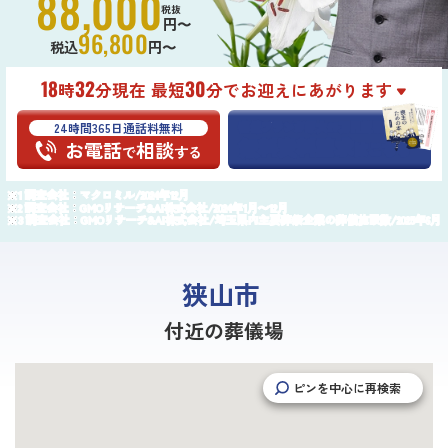
88,000
税抜
円〜
96,800
税込
円〜
18
32
30
時
分現在 最短
分でお迎えにあがります
24時間365日通話料無料
葬儀プランが
最大25万円
割引
無料資料請求
お電話
相談
はこちら
で
する
調査会社：マクロミル/2024年12月
調査会社：GMOリサーチ&AI株式会社/2024年1月〜12月
調査会社：GMOリサーチ&AI株式会社/埼玉県内主要葬祭企業の葬儀施設数/2025年6月
狭山市
付近の葬儀場
ピンを中心に再検索