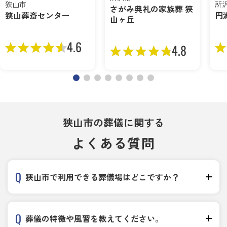
狭山市
所
さがみ典礼の家族葬 狭
狭山葬斎センター
円
山ヶ丘
4.6
4.8
狭山市の葬儀に関する
よくある質問
狭山市で利用できる葬儀場はどこですか？
葬儀の特徴や風習を教えてください。