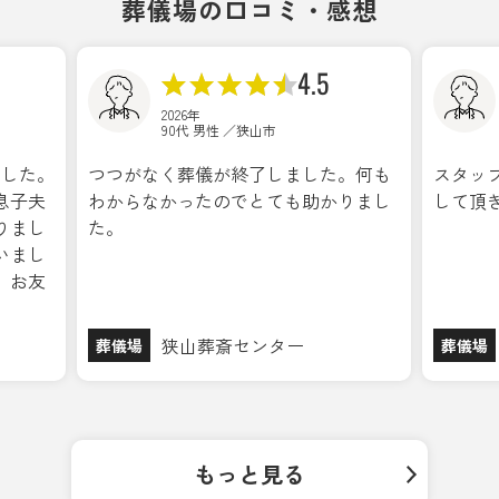
葬儀場の口コミ・感想
4.0
2026年
50代 男性 ／狭山市
。何も
スタッフの対応は心のこもった対応を
家族の
りまし
して頂きとても良かったです。
お世話
にあま
を過ご
ートに
ていま
す。あ
狭山葬斎センター
葬儀場
葬儀場
もっと見る