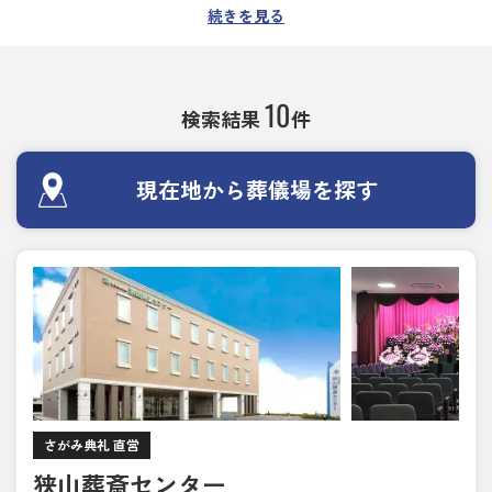
狭山市での葬儀・葬式・家族葬・社葬は、創業60年
続きを見る
以上の実績をもつ埼玉さがみ典礼にお任せくださ
い。
家族葬、一日葬、直葬、2日葬、無宗教葬など、ご
10
検索結果
件
希望に合わせたお葬式のかたちを選べる葬儀場・斎
場を探せます。
各葬儀場を利用した方の口コミや、斎場の施設情報
現在地から葬儀場を探す
もご覧いただけます。
病院からの移動が必要なご遺族には、お近くで安置
施設のある葬儀場・斎場や即時対応できる葬儀場を
ご案内しますので、深夜・早朝を問わずいつでもご
相談ください。
24時間・365日相談受付対応しております。
さがみ典礼 直営
狭山葬斎センター