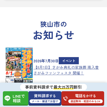
狭山市の
お知らせ
2026年7月30日
イベント
【8月1日】さがみ典礼の家族葬 南入曽
さがみファンフェスタ 開催！
事前資料請求で
最大25万円
割引
資料請求
電話
する
をかける
LINEで
2025年11月13日
イベント
相談
メール・郵送でお届け
通話無料・相談のみもOK
【11月24日】さがみ典礼の家族葬 南入曽