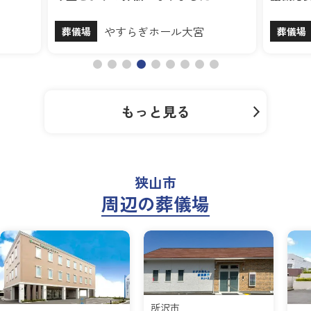
ル大宮
草加葬斎センター
葬儀場
もっと見る
狭山市
周辺の葬儀場
所沢市