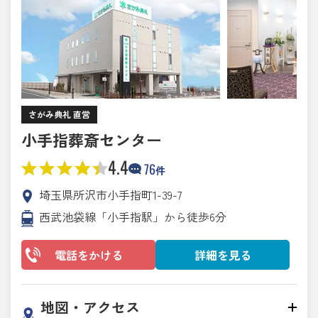
さがみ典礼 直営
小手指葬斎センター
4.4
76
件
埼玉県所沢市小手指町1-39-7
西武池袋線「小手指駅」から徒歩6分
電話をかける
詳細を見る
地図・アクセス