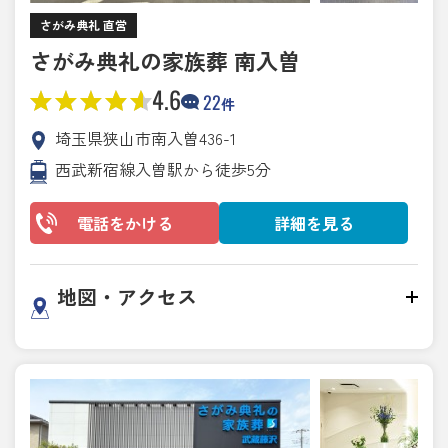
さがみ典礼 直営
さがみ典礼の家族葬 南入曽
4.6
22
件
埼玉県狭山市南入曽436-1
西武新宿線入曽駅から徒歩5分
電話をかける
詳細を見る
地図・アクセス