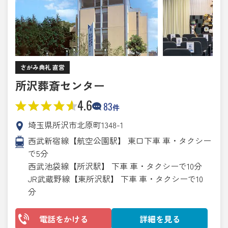
さがみ典礼 直営
所沢葬斎センター
4.6
83
件
埼玉県所沢市北原町1348-1
西武新宿線【航空公園駅】 東口下車 車・タクシー
で5分
西武池袋線【所沢駅】 下車 車・タクシーで10分
JR武蔵野線【東所沢駅】 下車 車・タクシーで10
分
電話をかける
詳細を見る