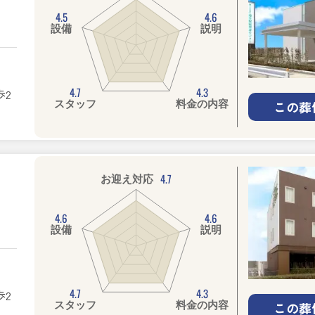
4.5
4.6
設備
説明
4.7
4.3
2
この葬
スタッフ
料金の内容
4.7
お迎え対応
4.6
4.6
設備
説明
4.7
4.3
2
この葬
スタッフ
料金の内容