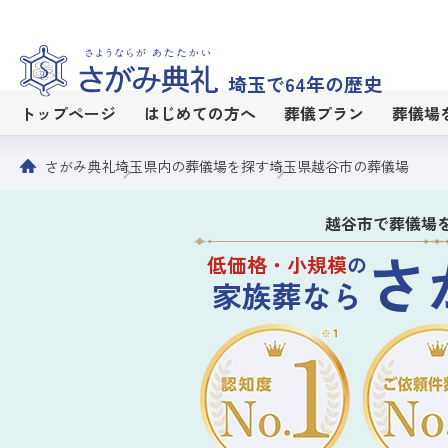
埼玉で64年の歴史
トップページ
はじめての方へ
葬儀プラン
葬儀場
さがみ典礼
埼玉県内の葬儀場を探す
埼玉県越谷市の葬儀場
越谷市で葬儀場
さ
低価格・小規模
の
家族葬なら