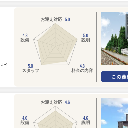
5.0
お迎え対応
4.8
5.0
設備
説明
JR
5.0
4.8
スタッフ
料金の内容
この葬
4.6
お迎え対応
4.6
4.6
設備
説明