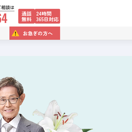
ご相談は
64
通話
24時間
無料
365日対応
お急ぎの方へ