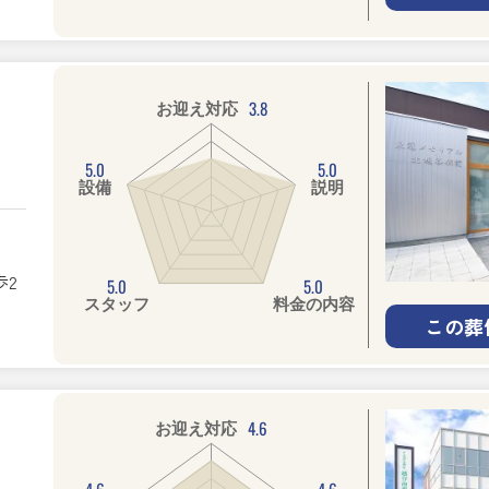
3.8
お迎え対応
5.0
5.0
設備
説明
2
5.0
5.0
スタッフ
料金の内容
この葬
4.6
お迎え対応
4.6
4.6