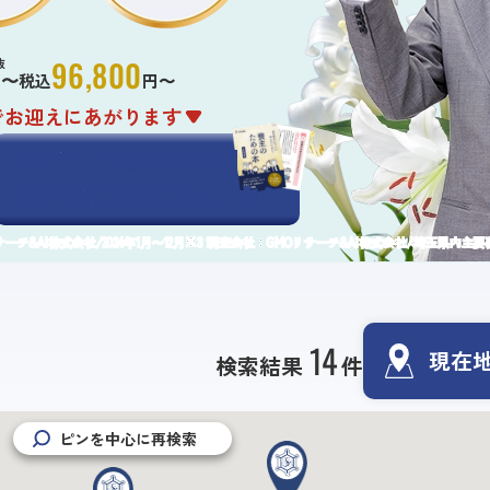
96,800
抜
円〜
税込
円〜
でお迎えにあがります
葬儀プランが
最大25万円
割引
無料資料請求
はこちら
チ&AI株式会社/2024年1月〜12月
調査会社：GMOリサーチ&AI株式会社/埼玉県内主要葬
14
現在
検索結果
件
ピンを中心に再検索