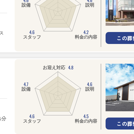
設備
説明
4.6
4.2
ス
この葬
スタッフ
料金の内容
4.8
お迎え対応
4.7
4.6
設備
説明
4.6
4.5
5分
スタッフ
料金の内容
この葬