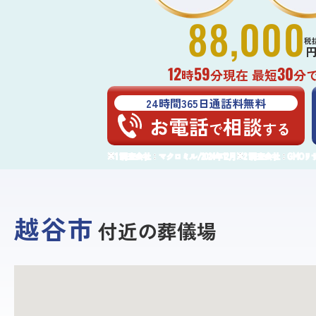
88,000
税
12
59
30
時
分現在 最短
分
24時間365日通話料無料
お電話
相談
で
する
調査会社：マクロミル/2024年12月
調査会社：GMOリサー
越谷市
付近の葬儀場