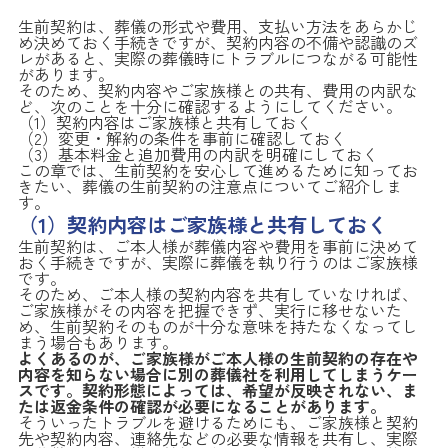
生前契約は、葬儀の形式や費用、支払い方法をあらかじ
め決めておく手続きですが、契約内容の不備や認識のズ
レがあると、実際の葬儀時にトラブルにつながる可能性
があります。
そのため、契約内容やご家族様との共有、費用の内訳な
ど、次のことを十分に確認するようにしてください。
（1）契約内容はご家族様と共有しておく
（2）変更・解約の条件を事前に確認しておく
（3）基本料金と追加費用の内訳を明確にしておく
この章では、生前契約を安心して進めるために知ってお
きたい、葬儀の生前契約の注意点についてご紹介しま
す。
（1）契約内容はご家族様と共有しておく
生前契約は、ご本人様が葬儀内容や費用を事前に決めて
おく手続きですが、実際に葬儀を執り行うのはご家族様
です。
そのため、ご本人様の契約内容を共有していなければ、
ご家族様がその内容を把握できず、実行に移せないた
め、生前契約そのものが十分な意味を持たなくなってし
まう場合もあります。
よくあるのが、ご家族様がご本人様の生前契約の存在や
内容を知らない場合に別の葬儀社を利用してしまうケー
スです。契約形態によっては、希望が反映されない、ま
たは返金条件の確認が必要になることがあります。
そういったトラブルを避けるためにも、ご家族様と契約
先や契約内容、連絡先などの必要な情報を共有し、実際