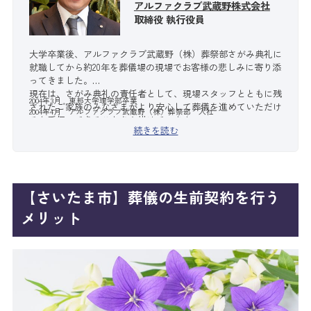
アルファクラブ武蔵野株式会社
取締役 執行役員
大学卒業後、アルファクラブ武蔵野（株）葬祭部さがみ典礼に
就職してから約20年を葬儀場の現場でお客様の悲しみに寄り添
ってきました。
現在は、さがみ典礼の責任者として、現場スタッフとともに残
2004年3月 東邦大学理学部卒業
されたご家族のみなさまがより安心して葬儀を進めていただけ
2004年4月 アルファクラブ武蔵野（株）葬祭部 入社
るお手伝いできることを心掛けています。
続きを読む
【さいたま市】葬儀の生前契約を行う
メリット