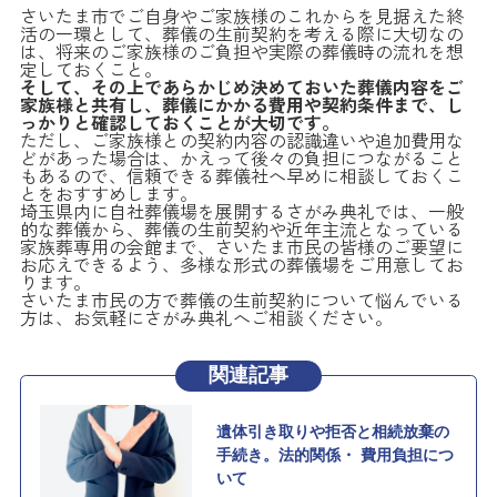
さいたま市でご自身やご家族様のこれからを見据えた終
活の一環として、葬儀の生前契約を考える際に大切なの
は、将来のご家族様のご負担や実際の葬儀時の流れを想
定しておくこと。
そして、その上であらかじめ決めておいた葬儀内容をご
家族様と共有し、葬儀にかかる費用や契約条件まで、し
っかりと確認しておくことが大切です。
ただし、ご家族様との契約内容の認識違いや追加費用な
どがあった場合は、かえって後々の負担につながること
もあるので、信頼できる葬儀社へ早めに相談しておくこ
とをおすすめします。
埼玉県内に自社葬儀場を展開するさがみ典礼では、一般
的な葬儀から、葬儀の生前契約や近年主流となっている
家族葬専用の会館まで、さいたま市民の皆様のご要望に
お応えできるよう、多様な形式の葬儀場をご用意してお
ります。
さいたま市民の方で葬儀の生前契約について悩んでいる
方は、お気軽にさがみ典礼へご相談ください。