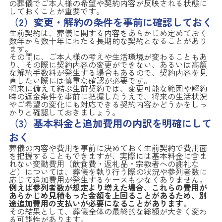
の葬儀でご本人様の希望や契約内容が反映される状態に
しておくことが重要です。
（2）変更・解約の条件を事前に確認しておく
生前契約は、葬儀に関する内容をあらかじめ定めておく
数年から数十年にわたる長期的な契約となることがあり
ます。
その間に、ご本人様の考えや生活環境が変わることもあ
り、その際に契約内容の変更ができない、あるいは高額
な解約手数料が発生する場合もあるので、契約内容を見
直したい際には慎重な確認が必要です。
将来に備えて結ぶ生前契約では、変更可能な範囲や解約
時の返金条件を事前に把握したうえで、将来の生活状況
やご希望の変化にも対応できる契約内容かどうかをしっ
かりと確認しておきましょう。
（3）基本料金と追加費用の内訳を明確にして
おく
葬儀の内容や費用を事前に決めておく生前契約で費用面
を把握することもできますが、実際には基本料金に含ま
れない変動費用（飲食費・返礼品・宗教者への謝礼な
ど）については、葬儀を執り行う際の状況や参列者数に
応じて追加費用が発生するケースも少なくありません。
例えば参列者数が想定より増えた場合、これらの費用が
あらかじめ見積もった金額を上回ることがあるため、別
途追加費用の支払いが必要になることがあります。
その結果として、葬儀全体の最終的な総額が大きく変わ
る可能性があります。