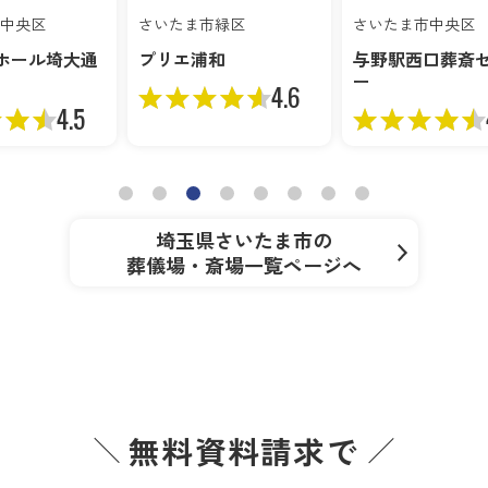
中央区
さいたま市緑区
さいたま市中央区
ホール埼大通
プリエ浦和
与野駅西口葬斎
ー
4.6
4.5
埼玉県さいたま市の
葬儀場・斎場一覧ページへ
無料資料請求で