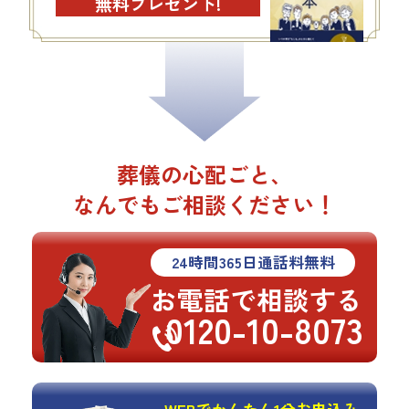
無料プレゼント!
葬儀の心配ごと、
なんでもご相談ください！
24
時間
365
日通話料無料
お電話で相談する
0120-10-8073
WEBでかんたん1分お申込み