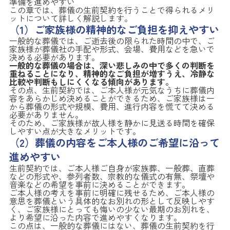
準備を進めやすい
この章では、葬儀の生前契約を行うことで得られるメリ
ットについて詳しく解説します。
（1）ご家族様の精神的なご負担を抑えやすい
一般的な葬儀では、ご逝去後の限られた時間の中で、ご
家族様が葬儀社の手配や形式、会場、費用などを急いで
決める必要があります。
一般的な葬儀の場合は、深い悲しみの中で多くの判断を
重ねることになり、精神的なご負担が増すうえ、冷静な
比較や判断もしにくくなる傾向があります。
その点、生前契約では、ご本人様が元気なうちに葬儀内
容をあらかじめ決めることができるため、ご家族様は一
から葬儀の形式や規模、費用、進行内容を慌てて決める
必要がありません。
そのため、ご家族様が故人様を静かに見送る時間を確保
しやすい点が大きなメリットです。
（2）葬儀の内容をご本人様のご希望に沿って
進めやすい
生前契約では、ご本人様ご自身が家族葬、一般葬、直葬
などの形式や、参列者数、宗教的な儀式の有無、祭壇や
音楽などの希望を事前に決めることができます。
ご本人様の考えを事前に明確に残せるため、ご本人様の
意思を葬儀という具体的なお別れの形として反映しやす
く、ご家族様にとっても悔いの少ない最期のお別れを、
より希望に沿った内容で進めやすくなります。
この点は、一般的な葬儀にはない、葬儀の生前契約を行