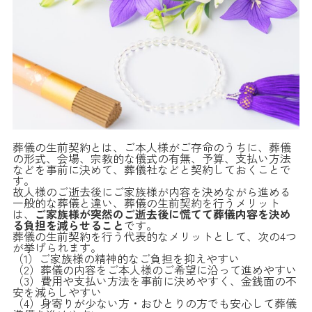
葬儀の生前契約とは、ご本人様がご存命のうちに、葬儀
の形式、会場、宗教的な儀式の有無、予算、支払い方法
などを事前に決めて、葬儀社などと契約しておくことで
す。
故人様のご逝去後にご家族様が内容を決めながら進める
一般的な葬儀と違い、葬儀の生前契約を行うメリット
は、
ご家族様が突然のご逝去後に慌てて葬儀内容を決め
る負担を減らせること
です。
葬儀の生前契約を行う代表的なメリットとして、次の4つ
が挙げられます。
（1）ご家族様の精神的なご負担を抑えやすい
（2）葬儀の内容をご本人様のご希望に沿って進めやすい
（3）費用や支払い方法を事前に決めやすく、金銭面の不
安を減らしやすい
（4）身寄りが少ない方・おひとりの方でも安心して葬儀