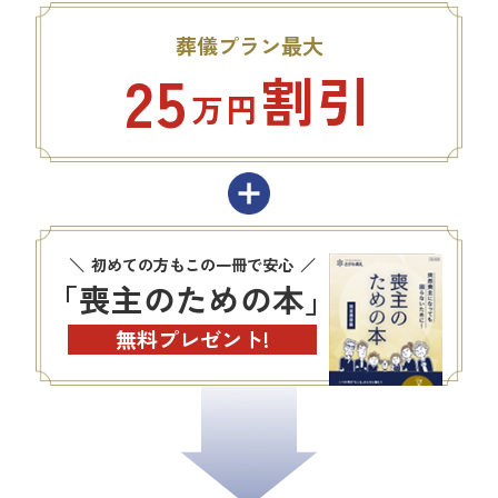
葬儀プラン最大
25
割引
万円
初めての方もこの一冊で安心
「喪主のための本」
無料プレゼント!