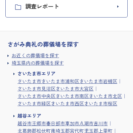
調査レポート
さがみ典礼の
葬儀場を探す
お近くの葬儀場を探す
埼玉県内の葬儀場を探す
さいたま市エリア
さいたま市
さいたま市浦和区
さいたま市岩槻区
さいたま市見沼区
さいたま市大宮区
さいたま市中央区
さいたま市南区
さいたま市北区
さいたま市緑区
さいたま市西区
さいたま市桜区
越谷エリア
越谷市
三郷市
春日部市
草加市
八潮市
吉川市
北葛飾郡松伏町
南埼玉郡宮代町
児玉郡上里町