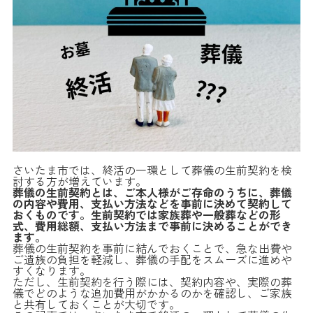
さいたま市では、終活の一環として葬儀の生前契約を検
討する方が増えています。
葬儀の生前契約とは、ご本人様がご存命のうちに、葬儀
の内容や費用、支払い方法などを事前に決めて契約して
おくものです。生前契約では家族葬や一般葬などの形
式、費用総額、支払い方法まで事前に決めることができ
ます。
葬儀の生前契約を事前に結んでおくことで、急な出費や
ご遺族の負担を軽減し、葬儀の手配をスムーズに進めや
すくなります。
ただし、生前契約を行う際には、契約内容や、実際の葬
儀でどのような追加費用がかかるのかを確認し、ご家族
と共有しておくことが大切です。