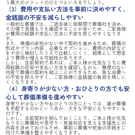
う最大のメリットのひとつといえるでしょう。
（3）費用や支払い方法を事前に決めやすく、
金銭面の不安を減らしやすい
一般的な葬儀では、ご逝去後に短期間で葬儀社を決め、
その場で見積もりを確認することが多いため、ご家族様
が費用の総額や支払い方法に不安を感じやすくなりま
す。
また、準備の余裕がない中で契約を進めるため、葬儀の
形式やプラン内容、必要なオプション、費用の内訳など
を十分に検討したうえで比較しにくく、結果として想定
より費用が増える可能性があります。
しかし、生前契約であれば、ご本人様が元気なうちに費
用総額の目安や支払い方法を確認しながら、無理のない
内容で葬儀の契約を結ぶことができるため、急な出費へ
の不安を抑えやすく、ご家族様に金銭面の負担を残しに
くくなります。
（4）身寄りが少ない方・おひとりの方でも安
心して葬儀準備を進めやすい
身寄りが少ない方やおひとりの方にとっては、誰が葬儀
を手配するのかという点が、大きな不安になりやすいも
のです。
しかし、生前契約を結んでおくことで、ご本人様が元気
なうちに葬儀社や見守り・死後対応を支える支援先との
内容を決めておけるため、事前に葬儀や死後の手続きに
向けた準備を整えやすくなります。