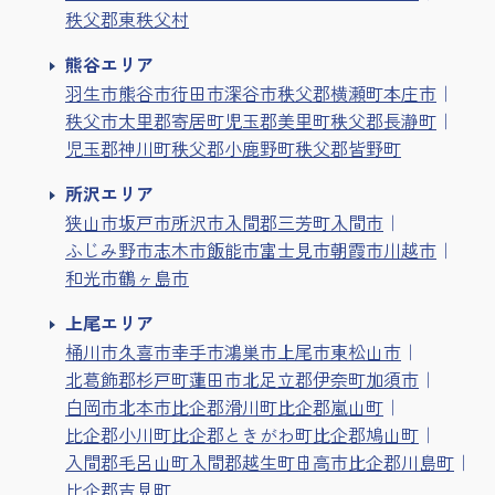
秩父郡東秩父村
熊谷エリア
羽生市
熊谷市
行田市
深谷市
秩父郡横瀬町
本庄市
秩父市
大里郡寄居町
児玉郡美里町
秩父郡長瀞町
児玉郡神川町
秩父郡小鹿野町
秩父郡皆野町
所沢エリア
狭山市
坂戸市
所沢市
入間郡三芳町
入間市
ふじみ野市
志木市
飯能市
富士見市
朝霞市
川越市
和光市
鶴ヶ島市
上尾エリア
桶川市
久喜市
幸手市
鴻巣市
上尾市
東松山市
北葛飾郡杉戸町
蓮田市
北足立郡伊奈町
加須市
白岡市
北本市
比企郡滑川町
比企郡嵐山町
比企郡小川町
比企郡ときがわ町
比企郡鳩山町
入間郡毛呂山町
入間郡越生町
日高市
比企郡川島町
比企郡吉見町