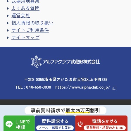
式場用地募集
よくある質問
運営会社
個人情報の取り扱い
サイトご利用条件
サイトマップ
〒330-0855埼玉県さいたま市大宮区上小町535
TEL :
048-650-3030
https://www.alphaclub.co.jp/
Copyright © 2026 Alpha Club Musashino. All rights reserved
事前資料請求で
最大25万円
割引
資料請求
電話
する
をかける
LINEで
相談
メール・郵送でお届け
通話無料・相談のみもOK