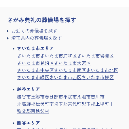
さがみ典礼の
葬儀場を探す
お近くの葬儀場を探す
埼玉県内の葬儀場を探す
さいたま市エリア
さいたま市
さいたま市浦和区
さいたま市岩槻区
さいたま市見沼区
さいたま市大宮区
さいたま市中央区
さいたま市南区
さいたま市北区
さいたま市緑区
さいたま市西区
さいたま市桜区
越谷エリア
越谷市
三郷市
春日部市
草加市
八潮市
吉川市
北葛飾郡松伏町
南埼玉郡宮代町
児玉郡上里町
秩父郡東秩父村
熊谷エリア