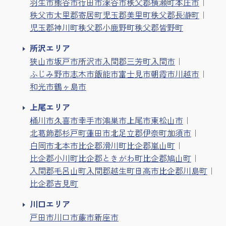
羽生市
熊谷市
行田市
深谷市
秩父郡横瀬町
本庄市
秩父市
大里郡寄居町
児玉郡美里町
秩父郡長瀞町
児玉郡神川町
秩父郡小鹿野町
秩父郡皆野町
所沢エリア
狭山市
坂戸市
所沢市
入間郡三芳町
入間市
ふじみ野市
志木市
飯能市
富士見市
朝霞市
川越市
和光市
鶴ヶ島市
上尾エリア
桶川市
久喜市
幸手市
鴻巣市
上尾市
東松山市
北葛飾郡杉戸町
蓮田市
北足立郡伊奈町
加須市
白岡市
北本市
比企郡滑川町
比企郡嵐山町
比企郡小川町
比企郡ときがわ町
比企郡鳩山町
入間郡毛呂山町
入間郡越生町
日高市
比企郡川島町
比企郡吉見町
川口エリア
戸田市
川口市
蕨市
新座市