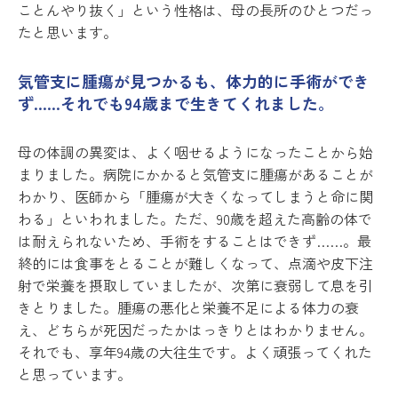
ことんやり抜く」という性格は、母の長所のひとつだっ
たと思います。
気管支に腫瘍が見つかるも、体力的に手術ができ
ず……それでも94歳まで生きてくれました。
母の体調の異変は、よく咽せるようになったことから始
まりました。病院にかかると気管支に腫瘍があることが
わかり、医師から「腫瘍が大きくなってしまうと命に関
わる」といわれました。ただ、90歳を超えた高齢の体で
は耐えられないため、手術をすることはできず……。最
終的には食事をとることが難しくなって、点滴や皮下注
射で栄養を摂取していましたが、次第に衰弱して息を引
きとりました。腫瘍の悪化と栄養不足による体力の衰
え、どちらが死因だったかはっきりとはわかりません。
それでも、享年94歳の大往生です。よく頑張ってくれた
と思っています。