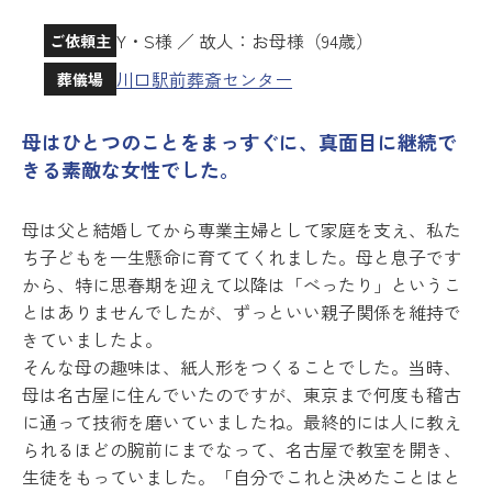
Y・S様 ／ 故人：お母様（94歳）
ご依頼主
川口駅前葬斎センター
葬儀場
母はひとつのことをまっすぐに、真面目に継続で
きる素敵な女性でした。
母は父と結婚してから専業主婦として家庭を支え、私た
ち子どもを一生懸命に育ててくれました。母と息子です
から、特に思春期を迎えて以降は「べったり」というこ
とはありませんでしたが、ずっといい親子関係を維持で
きていましたよ。
そんな母の趣味は、紙人形をつくることでした。当時、
母は名古屋に住んでいたのですが、東京まで何度も稽古
に通って技術を磨いていましたね。最終的には人に教え
られるほどの腕前にまでなって、名古屋で教室を開き、
生徒をもっていました。「自分でこれと決めたことはと