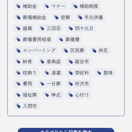
補助金
マナー
補助制度
葬儀補助金
密葬
手元供養
盛籠
三回忌
四十九日
葬儀費用相場
葬儀費
エンバーミング
区民葬
供花
納骨
香典袋
越谷市
枕飾り
湯灌
祭祀料
数珠
費用
一日葬
所沢市
福祉葬
神式
心付け
入間市