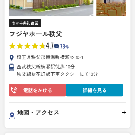
さがみ典礼 直営
フジヤホール秩父
4.7
78
件
埼玉県秩父郡横瀬町横瀬4230-1
西武秩父線横瀬駅徒歩 10分
秩父線お花畑駅下車タクシーにて10分
電話をかける
詳細を見る
地図・アクセス