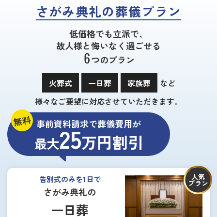
さがみ典礼の葬儀プラン
低価格でも立派で、
故人様と悔いなく過ごせる
6
つのプラン
火葬式
一日葬
家族葬
など
様々なご要望に対応させていただきます。
無料
事前資料請求で葬儀費用が
25
万円割引
最大
人気
告別式のみを1日で
プラン
さがみ典礼の
一日葬