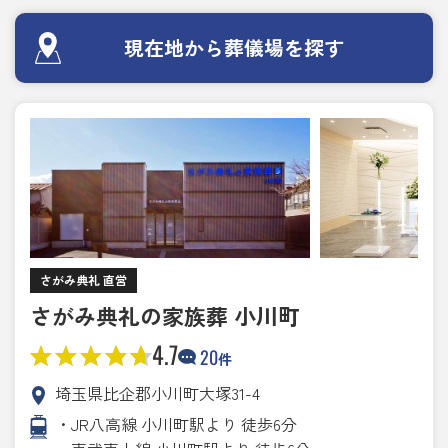
現在地から葬儀場を探す
さがみ典礼 直営
さがみ典礼の家族葬 小川町
4.7
20
件
埼玉県比企郡小川町大塚31-4
・JR八高線 小川町駅より 徒歩6分