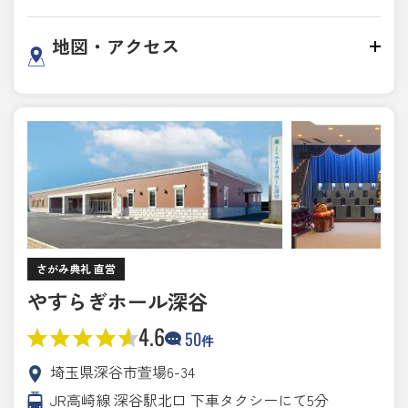
地図・アクセス
さがみ典礼 直営
やすらぎホール深谷
4.6
50
件
埼玉県深谷市萱場6-34
JR高崎線 深谷駅北口 下車タクシーにて5分