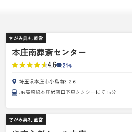
さがみ典礼 直営
本庄南葬斎センター
4.6
24
件
埼玉県本庄市小島南3-2-6
JR高崎線本庄駅南口下車タクシーにて 15分
さがみ典礼 直営