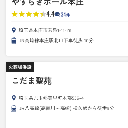
やすらぎホール本庄
4.4
34
件
埼玉県本庄市若泉1-11-28
JR高崎線本庄駅北口下車徒歩 10分
火葬場併設
こだま聖苑
埼玉県児玉郡美里町木部536-4
JR八高線(高麗川～高崎) 松久駅から徒歩9分