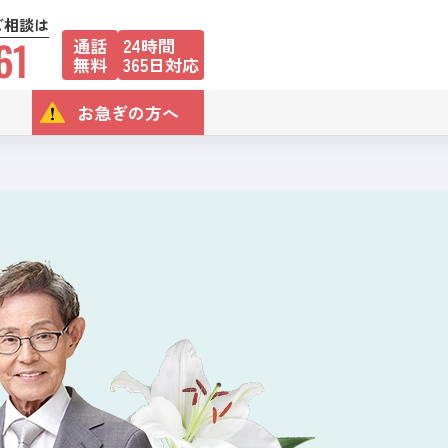
ご相談は
61
通話
24時間
無料
365日対応
お急ぎの方へ