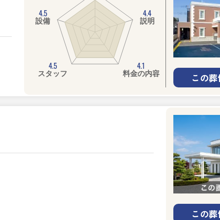
4.5
4.4
設備
説明
4.5
4.1
スタッフ
料金の内容
この葬
この葬