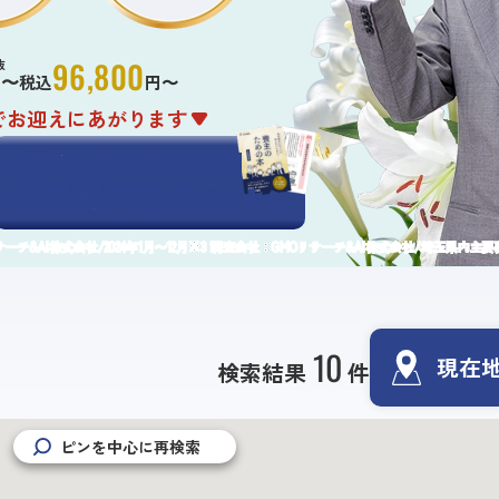
96,800
抜
円〜
税込
円〜
でお迎えにあがります
葬儀プランが
最大25万円
割引
無料資料請求
はこちら
チ&AI株式会社/2024年1月〜12月
調査会社：GMOリサーチ&AI株式会社/埼玉県内主要葬
10
現在
検索結果
件
ピンを中心に再検索