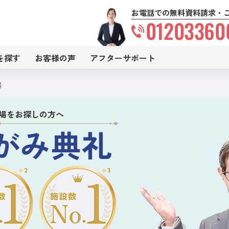
お電話での無料資料請求・
01203360
を探す
お客様の声
アフターサポート
場
場をお探しの方へ
がみ典礼