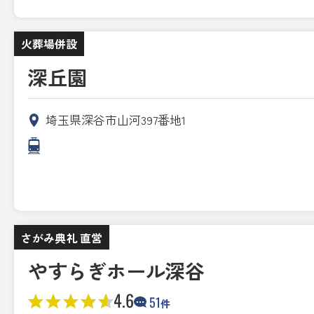
火葬場併設
深丘園
埼玉県深谷市山河397番地1
さがみ典礼 直営
やすらぎホール深谷
4.6
51
件