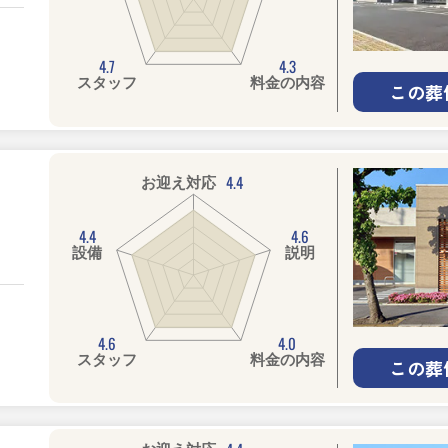
4.7
4.3
スタッフ
料金の内容
この葬
4.4
お迎え対応
4.4
4.6
設備
説明
4.6
4.0
スタッフ
料金の内容
この葬