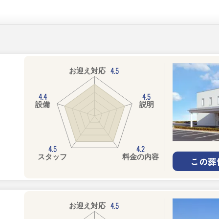
4.5
お迎え対応
4.4
4.5
設備
説明
4.5
4.2
スタッフ
料金の内容
この葬
4.5
お迎え対応