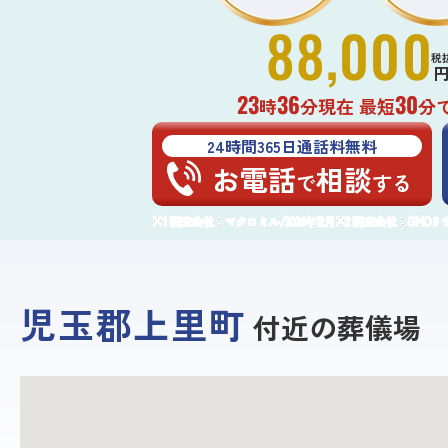
88,000
税
23
36
30
時
分現在 最短
分
24時間365日通話料無料
お電話
相談
で
する
調査会社：マクロミル/2024年12月
調査会社：GMOリサー
児玉郡上里町
付近の葬儀場