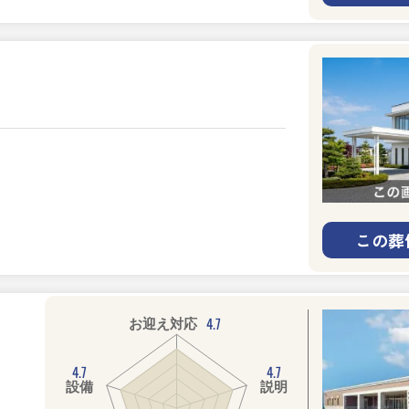
この葬
4.7
お迎え対応
4.7
4.7
設備
説明