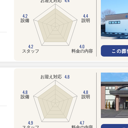
4.4
お迎え対応
4.2
4.4
設備
説明
4.2
4.0
この葬
スタッフ
料金の内容
4.8
お迎え対応
4.8
4.8
設備
説明
4.9
4.7
スタッフ
料金の内容