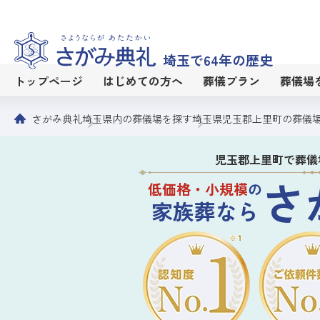
埼玉で64年の歴史
トップページ
はじめての方へ
葬儀プラン
葬儀場
さがみ典礼
埼玉県内の葬儀場を探す
埼玉県児玉郡上里町の葬儀
児玉郡上里町で葬儀
さ
低価格・小規模
の
家族葬なら