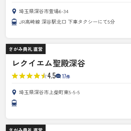
埼玉県深谷市萱場6-34
JR高崎線 深谷駅北口 下車タクシーにて5分
さがみ典礼 直営
レクイエム聖殿深谷
4.5
17
件
埼玉県深谷市上柴町東5-5-5
さがみ典礼 直営