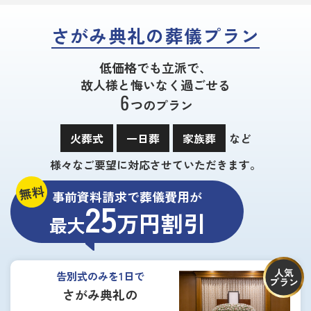
さがみ典礼の葬儀プラン
低価格でも立派で、
故人様と悔いなく過ごせる
6
つのプラン
火葬式
一日葬
家族葬
など
様々なご要望に対応させていただきます。
無料
事前資料請求で葬儀費用が
25
万円割引
最大
人気
告別式のみを1日で
プラン
さがみ典礼の