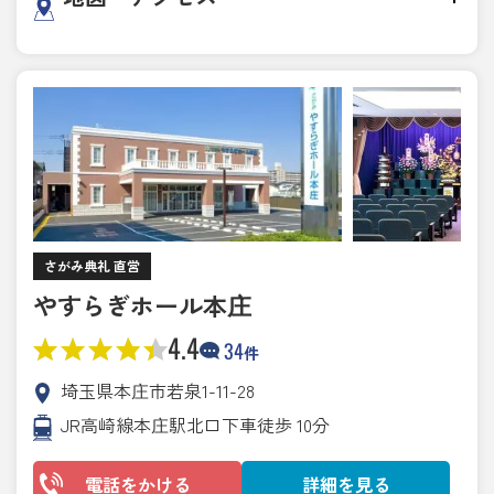
さがみ典礼 直営
やすらぎホール本庄
4.4
34
件
埼玉県本庄市若泉1-11-28
JR高崎線本庄駅北口下車徒歩 10分
電話をかける
詳細を見る