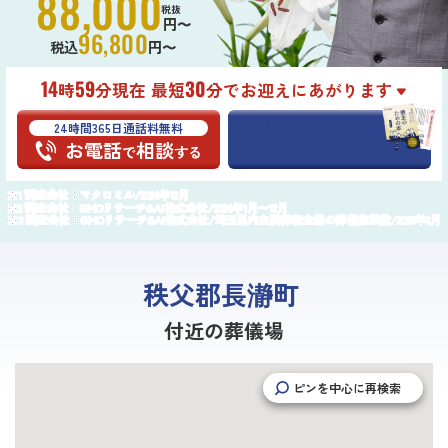
88,000
税抜
円〜
96,800
税込
円〜
14
59
30
時
分現在 最短
分でお迎えにあがります
24時間365日通話料無料
葬儀プランが
最大25万円
割引
無料資料請求
お電話
相談
はこちら
で
する
調査会社：マクロミル/2024年12月
調査会社：GMOリサーチ&AI株式会社/2024年1月〜12月
調査会社：GMOリサーチ&AI株式会社/埼玉県内主要葬祭企業の葬儀施設数/2025年6月
秩父郡長瀞町
付近の葬儀場
ピンを中心に再検索