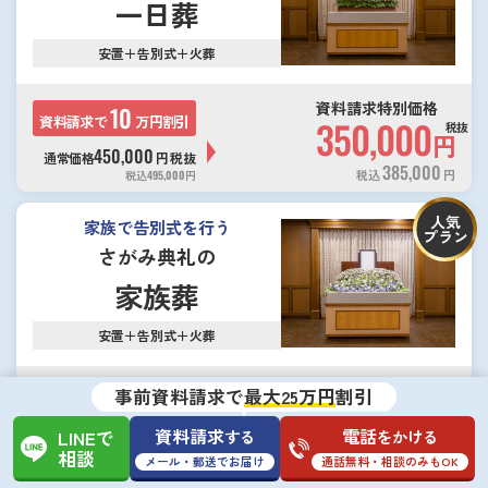
一日葬
安置＋告別式＋火葬
資料請求特別価格
10
資料請求で
万円割引
350,000
税抜
円
450,000
通常価格
円
税抜
385,000
税込
円
税込
495,000
円
人気
家族で告別式を行う
プラン
さがみ典礼の
家族葬
安置＋告別式＋火葬
資料請求特別価格
15
事前資料請求で
最大25万円
割引
資料請求で
万円割引
600,000
税抜
円
資料請求
電話
750,000
する
をかける
LINEで
通常価格
円
税抜
660,000
相談
税込
円
税込
825,000
円
メール・郵送でお届け
通話無料・相談のみもOK