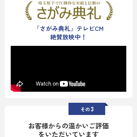
「さがみ典礼」テレビCM
絶賛放映中！
3
その
お客様からの温かいご評価
をいただいています