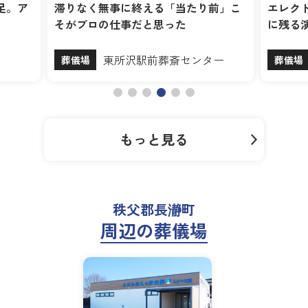
足。ア
滞りなく無事に終える「当たり前」こ
エレク
そがプロの仕事だと思った
に残る
東所沢駅前葬斎センター
葬儀場
葬儀場
もっと見る
秩父郡長瀞町
周辺の葬儀場