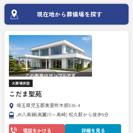
現在地から葬儀場を探す
火葬場併設
こだま聖苑
埼玉県児玉郡美里町木部536-4
JR八高線(高麗川～高崎) 松久駅から徒歩9分
電話をかける
詳細を見る