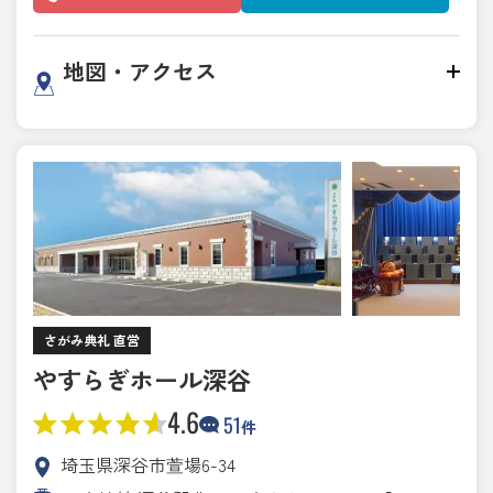
地図・アクセス
さがみ典礼 直営
やすらぎホール深谷
4.6
51
件
埼玉県深谷市萱場6-34