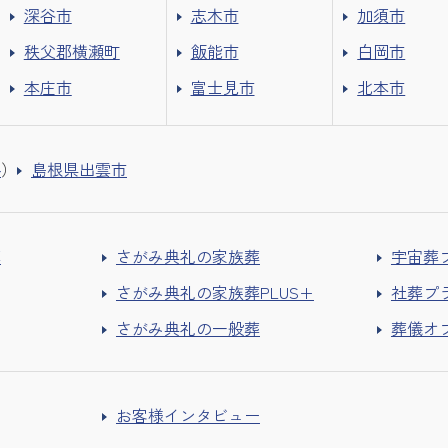
深谷市
志木市
加須市
秩父郡横瀬町
飯能市
白岡市
本庄市
富士見市
北本市
外
）
島根県出雲市
葬
さがみ典礼の家族葬
宇宙葬
さがみ典礼の家族葬PLUS+
社葬プ
さがみ典礼の一般葬
葬儀オ
お客様インタビュー