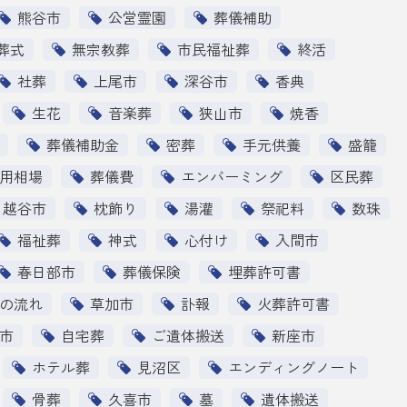
熊谷市
公営霊園
葬儀補助
葬式
無宗教葬
市民福祉葬
終活
社葬
上尾市
深谷市
香典
生花
音楽葬
狭山市
焼香
葬儀補助金
密葬
手元供養
盛籠
用相場
葬儀費
エンバーミング
区民葬
越谷市
枕飾り
湯灌
祭祀料
数珠
福祉葬
神式
心付け
入間市
春日部市
葬儀保険
埋葬許可書
の流れ
草加市
訃報
火葬許可書
市
自宅葬
ご遺体搬送
新座市
ホテル葬
見沼区
エンディングノート
骨葬
久喜市
墓
遺体搬送