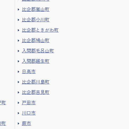
比企郡嵐山町
比企郡小川町
比企郡ときがわ町
比企郡鳩山町
入間郡毛呂山町
入間郡越生町
日高市
比企郡川島町
比企郡吉見町
戸町
戸田市
川口市
奈町
蕨市