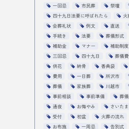
一回忌
市民葬
祭壇
四十九日法要に呼ばれたら
火
会葬礼状
例文
直送
手続き
法要
葬儀形式
補助金
マナー
補助制度
三回忌
四十九日
葬儀費
供花
納骨
香典袋
費用
一日葬
所沢市
葬儀
家族葬
川越市
事前相談
事前準備
葬儀
通夜
お悔やみ
さいたま
受付
初盆
火葬の流れ
お布施
一周忌
告別式