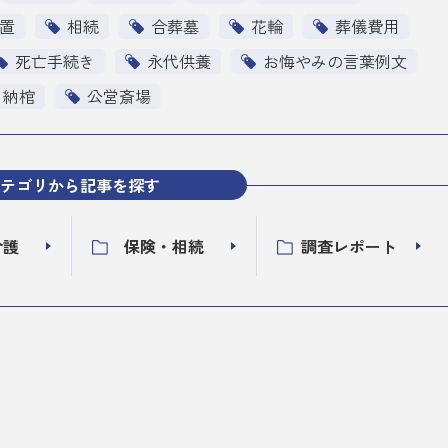
置
相続
合葬墓
花輪
葬儀費用
死亡手続き
永代供養
お悔やみの言葉例文
納棺
公営斎場
テゴリから記事を探す
介護
保険・相続
調査レポート