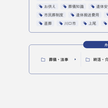
お供え
葬儀知識
遺体安
市民葬制度
遺体搬送費用
直葬
川口市
上尾
カ
葬儀・法事
終活・