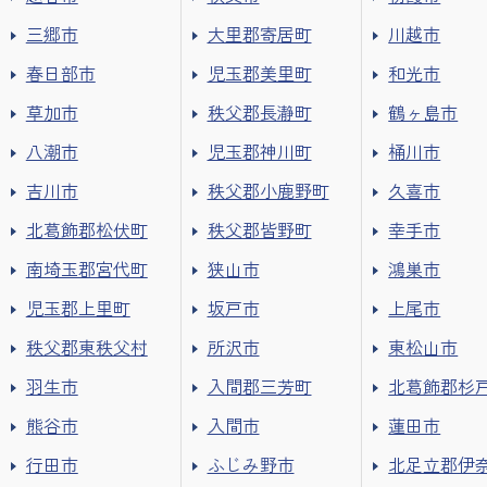
三郷市
大里郡寄居町
川越市
春日部市
児玉郡美里町
和光市
草加市
秩父郡長瀞町
鶴ヶ島市
八潮市
児玉郡神川町
桶川市
吉川市
秩父郡小鹿野町
久喜市
北葛飾郡松伏町
秩父郡皆野町
幸手市
南埼玉郡宮代町
狭山市
鴻巣市
児玉郡上里町
坂戸市
上尾市
秩父郡東秩父村
所沢市
東松山市
羽生市
入間郡三芳町
北葛飾郡杉
熊谷市
入間市
蓮田市
行田市
ふじみ野市
北足立郡伊