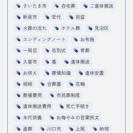
さいたま市
自宅葬
ご遺体搬送
新座市
受付
初盆
火葬の流れ
ホテル葬
見沼区
エンディングノート
お布施
一周忌
告別式
骨葬
久喜市
墓
遺体搬送
お供え
葬儀知識
遺体安置
相続
合葬墓
花輪
葬儀費用
市民葬制度
遺体搬送費用
死亡手続き
永代供養
お悔やみの言葉例文
直葬
川口市
上尾
納棺