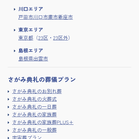
川口エリア
戸田市
川口市
蕨市
新座市
東京エリア
東京都
（
23区
・
23区外
）
島根エリア
島根県出雲市
さがみ典礼の
葬儀プラン
さがみ典礼のお別れ葬
さがみ典礼の火葬式
さがみ典礼の一日葬
さがみ典礼の家族葬
さがみ典礼の家族葬PLUS+
さがみ典礼の一般葬
宇宙葬プラン