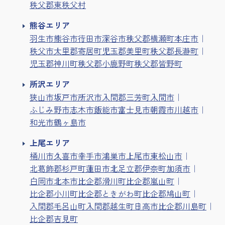
秩父郡東秩父村
熊谷エリア
羽生市
熊谷市
行田市
深谷市
秩父郡横瀬町
本庄市
秩父市
大里郡寄居町
児玉郡美里町
秩父郡長瀞町
児玉郡神川町
秩父郡小鹿野町
秩父郡皆野町
所沢エリア
狭山市
坂戸市
所沢市
入間郡三芳町
入間市
ふじみ野市
志木市
飯能市
富士見市
朝霞市
川越市
和光市
鶴ヶ島市
上尾エリア
桶川市
久喜市
幸手市
鴻巣市
上尾市
東松山市
北葛飾郡杉戸町
蓮田市
北足立郡伊奈町
加須市
白岡市
北本市
比企郡滑川町
比企郡嵐山町
比企郡小川町
比企郡ときがわ町
比企郡鳩山町
入間郡毛呂山町
入間郡越生町
日高市
比企郡川島町
比企郡吉見町