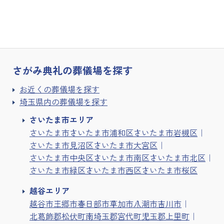
さがみ典礼の
葬儀場を探す
お近くの葬儀場を探す
埼玉県内の葬儀場を探す
さいたま市エリア
さいたま市
さいたま市浦和区
さいたま市岩槻区
さいたま市見沼区
さいたま市大宮区
さいたま市中央区
さいたま市南区
さいたま市北区
さいたま市緑区
さいたま市西区
さいたま市桜区
越谷エリア
越谷市
三郷市
春日部市
草加市
八潮市
吉川市
北葛飾郡松伏町
南埼玉郡宮代町
児玉郡上里町