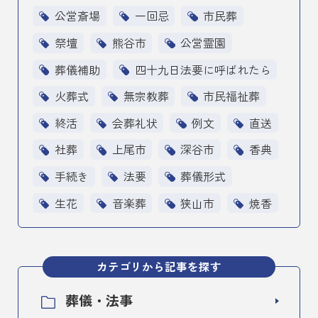
公営斎場
一回忌
市民葬
祭壇
熊谷市
公営霊園
葬儀補助
四十九日法要に呼ばれたら
火葬式
無宗教葬
市民福祉葬
終活
会葬礼状
例文
直送
社葬
上尾市
深谷市
香典
手続き
法要
葬儀形式
生花
音楽葬
狭山市
焼香
カテゴリから記事を探す
葬儀・法事