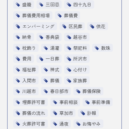
盛籠
三回忌
四十九日
葬儀費用相場
葬儀費
エンバーミング
区民葬
供花
納骨
香典袋
越谷市
枕飾り
湯灌
祭祀料
数珠
費用
一日葬
所沢市
福祉葬
神式
心付け
入間市
葬儀
家族葬
川越市
春日部市
葬儀保険
埋葬許可書
事前相談
事前準備
葬儀の流れ
草加市
訃報
火葬許可書
通夜
お悔やみ