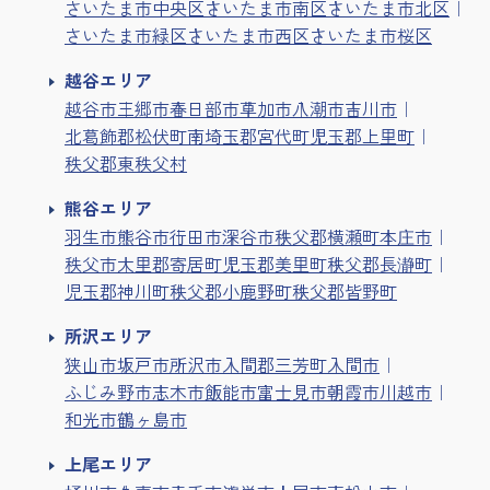
さいたま市中央区
さいたま市南区
さいたま市北区
さいたま市緑区
さいたま市西区
さいたま市桜区
越谷エリア
越谷市
三郷市
春日部市
草加市
八潮市
吉川市
北葛飾郡松伏町
南埼玉郡宮代町
児玉郡上里町
秩父郡東秩父村
熊谷エリア
羽生市
熊谷市
行田市
深谷市
秩父郡横瀬町
本庄市
秩父市
大里郡寄居町
児玉郡美里町
秩父郡長瀞町
児玉郡神川町
秩父郡小鹿野町
秩父郡皆野町
所沢エリア
狭山市
坂戸市
所沢市
入間郡三芳町
入間市
ふじみ野市
志木市
飯能市
富士見市
朝霞市
川越市
和光市
鶴ヶ島市
上尾エリア