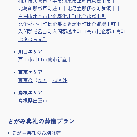
桶川市
久喜市
幸手市
鴻巣市
上尾市
東松山市
北葛飾郡杉戸町
蓮田市
北足立郡伊奈町
加須市
白岡市
北本市
比企郡滑川町
比企郡嵐山町
比企郡小川町
比企郡ときがわ町
比企郡鳩山町
入間郡毛呂山町
入間郡越生町
日高市
比企郡川島町
比企郡吉見町
川口エリア
戸田市
川口市
蕨市
新座市
東京エリア
東京都
（
23区
・
23区外
）
島根エリア
島根県出雲市
さがみ典礼の
葬儀プラン
さがみ典礼のお別れ葬