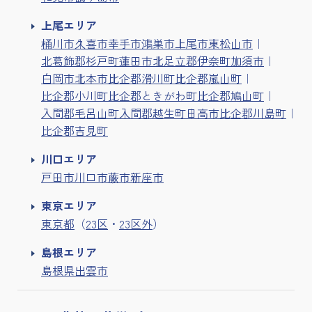
上尾エリア
桶川市
久喜市
幸手市
鴻巣市
上尾市
東松山市
北葛飾郡杉戸町
蓮田市
北足立郡伊奈町
加須市
白岡市
北本市
比企郡滑川町
比企郡嵐山町
比企郡小川町
比企郡ときがわ町
比企郡鳩山町
入間郡毛呂山町
入間郡越生町
日高市
比企郡川島町
比企郡吉見町
川口エリア
戸田市
川口市
蕨市
新座市
東京エリア
東京都
（
23区
・
23区外
）
島根エリア
島根県出雲市