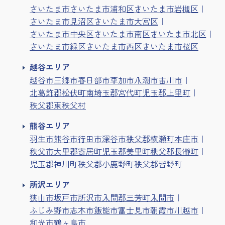
さいたま市
さいたま市浦和区
さいたま市岩槻区
さいたま市見沼区
さいたま市大宮区
さいたま市中央区
さいたま市南区
さいたま市北区
さいたま市緑区
さいたま市西区
さいたま市桜区
越谷エリア
越谷市
三郷市
春日部市
草加市
八潮市
吉川市
北葛飾郡松伏町
南埼玉郡宮代町
児玉郡上里町
秩父郡東秩父村
熊谷エリア
羽生市
熊谷市
行田市
深谷市
秩父郡横瀬町
本庄市
秩父市
大里郡寄居町
児玉郡美里町
秩父郡長瀞町
児玉郡神川町
秩父郡小鹿野町
秩父郡皆野町
所沢エリア
狭山市
坂戸市
所沢市
入間郡三芳町
入間市
ふじみ野市
志木市
飯能市
富士見市
朝霞市
川越市
和光市
鶴ヶ島市