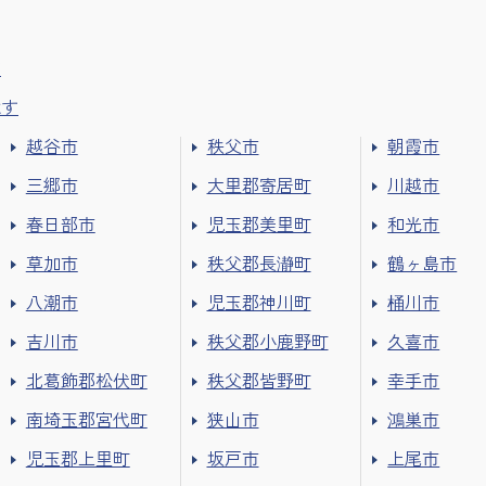
す
探す
越谷市
秩父市
朝霞市
三郷市
大里郡寄居町
川越市
春日部市
児玉郡美里町
和光市
草加市
秩父郡長瀞町
鶴ヶ島市
八潮市
児玉郡神川町
桶川市
吉川市
秩父郡小鹿野町
久喜市
北葛飾郡松伏町
秩父郡皆野町
幸手市
南埼玉郡宮代町
狭山市
鴻巣市
児玉郡上里町
坂戸市
上尾市