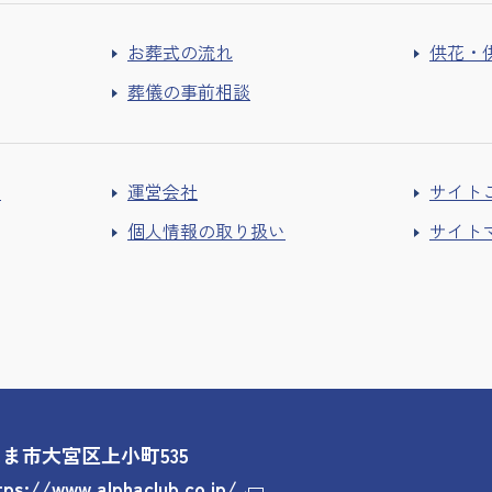
お葬式の流れ
供花・
葬儀の事前相談
ー
運営会社
サイト
個人情報の取り扱い
サイト
いたま市大宮区上小町535
tps://www.alphaclub.co.jp/