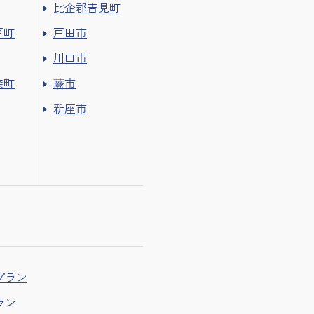
比企郡吉見町
戸町
戸田市
川口市
奈町
蕨市
新座市
プラン
ラン