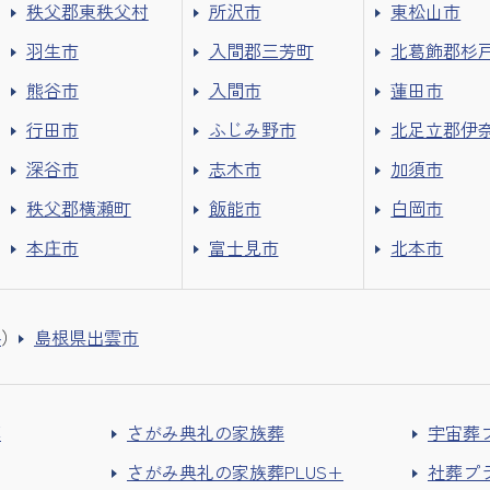
秩父郡東秩父村
所沢市
東松山市
羽生市
入間郡三芳町
北葛飾郡杉
熊谷市
入間市
蓮田市
行田市
ふじみ野市
北足立郡伊
深谷市
志木市
加須市
秩父郡横瀬町
飯能市
白岡市
本庄市
富士見市
北本市
外
）
島根県出雲市
葬
さがみ典礼の家族葬
宇宙葬
さがみ典礼の家族葬PLUS+
社葬プ