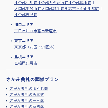
比企郡小川町
比企郡ときがわ町
比企郡鳩山町
入間郡毛呂山町
入間郡越生町
日高市
比企郡川島町
比企郡吉見町
川口エリア
戸田市
川口市
蕨市
新座市
東京エリア
東京都
（
23区
・
23区外
）
島根エリア
島根県出雲市
さがみ典礼の
葬儀プラン
さがみ典礼のお別れ葬
さがみ典礼の火葬式
さがみ典礼の一日葬
さがみ典礼の家族葬