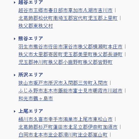
越谷エリア
越谷市
三郷市
春日部市
草加市
八潮市
吉川市
北葛飾郡松伏町
南埼玉郡宮代町
児玉郡上里町
秩父郡東秩父村
熊谷エリア
羽生市
熊谷市
行田市
深谷市
秩父郡横瀬町
本庄市
秩父市
大里郡寄居町
児玉郡美里町
秩父郡長瀞町
児玉郡神川町
秩父郡小鹿野町
秩父郡皆野町
所沢エリア
狭山市
坂戸市
所沢市
入間郡三芳町
入間市
ふじみ野市
志木市
飯能市
富士見市
朝霞市
川越市
和光市
鶴ヶ島市
上尾エリア
桶川市
久喜市
幸手市
鴻巣市
上尾市
東松山市
北葛飾郡杉戸町
蓮田市
北足立郡伊奈町
加須市
白岡市
北本市
比企郡滑川町
比企郡嵐山町