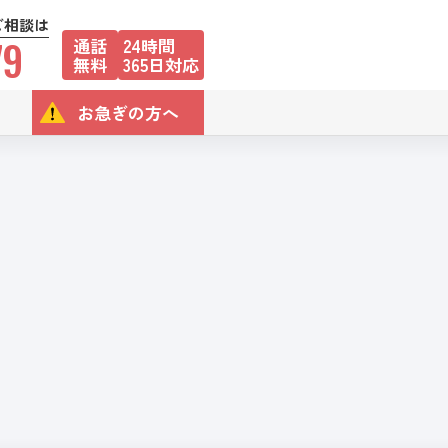
ご相談は
79
通話
24時間
無料
365日対応
お急ぎの方へ