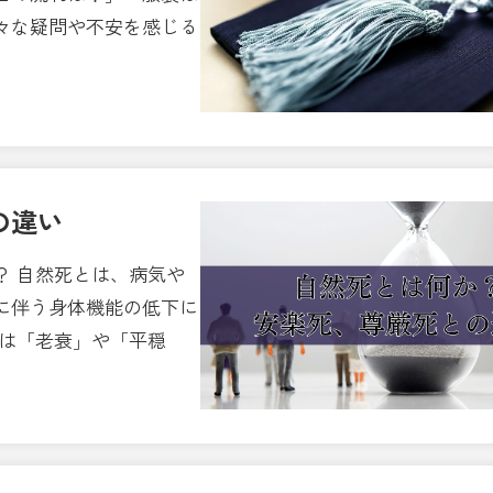
々な疑問や不安を感じる
の違い
？ 自然死とは、病気や
に伴う身体機能の低下に
れは「老衰」や「平穏