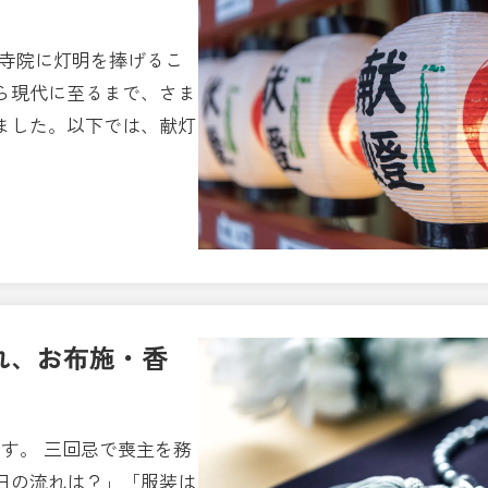
や寺院に灯明を捧げるこ
ら現代に至るまで、さま
ました。以下では、献灯
れ、お布施・香
す。 三回忌で喪主を務
日の流れは？」「服装は