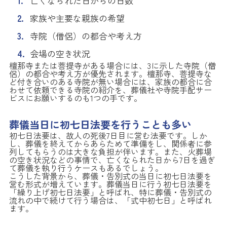
亡くなられた日からの日数
家族や主要な親族の希望
寺院（僧侶）の都合や考え方
会場の空き状況
檀那寺または菩提寺がある場合には、3に示した寺院（僧
侶）の都合や考え方が優先されます。檀那寺、菩提寺な
ど付き合いのある寺院が無い場合には、家族の都合に合
わせて依頼できる寺院の紹介を、葬儀社や寺院手配サー
ビスにお願いするのも1つの手です。
葬儀当日に初七日法要を行うことも多い
初七日法要は、故人の死後7日目に営む法要です。しか
し、葬儀を終えてからあらためて準備をし、関係者に参
列してもらうのは大きな負担が伴います。また、火葬場
の空き状況などの事情で、亡くなられた日から7日を過ぎ
て葬儀を執り行うケースもあるでしょう。
こうした背景から、葬儀・告別式の当日に初七日法要を
営む形式が増えています。葬儀当日に行う初七日法要を
「繰り上げ初七日法要」と呼ばれ、特に葬儀・告別式の
流れの中で続けて行う場合は、「式中初七日」と呼ばれ
ます。