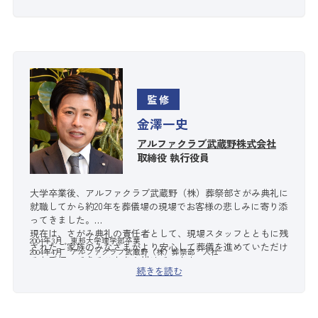
監修
金澤一史
アルファクラブ武蔵野株式会社
取締役 執行役員
大学卒業後、アルファクラブ武蔵野（株）葬祭部さがみ典礼に
就職してから約20年を葬儀場の現場でお客様の悲しみに寄り添
ってきました。
現在は、さがみ典礼の責任者として、現場スタッフとともに残
2004年3月 東邦大学理学部卒業
されたご家族のみなさまがより安心して葬儀を進めていただけ
2004年4月 アルファクラブ武蔵野（株）葬祭部 入社
るお手伝いできることを心掛けています。
続きを読む