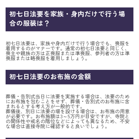
初七日法要を家族・身内だけで行う場
合の服装は？
初七日法要は、家族や身内だけで行う場合でも、喪服を
着用するのがマナーです。通常の初七日法要と同じく、
喪主や親族の方は正喪服または準喪服、参列者の方は準
喪服または略喪服を着用しましょう。
初七日法要のお布施の金額
葬儀・告別式当日に法要を実施する場合は、法要のため
にお布施を包むことをせず、葬儀・告別式のお布施に含
まれるとする考え方が一般的です。
葬儀後、別日に法要の場を設ける場合は、お布施の用意
が必要です。お布施額は3～5万円が目安ですが、寺院と
の関係性や戒名の階位などによっても異なるため、不安
な場合は直接寺院に確認すると良いでしょう。