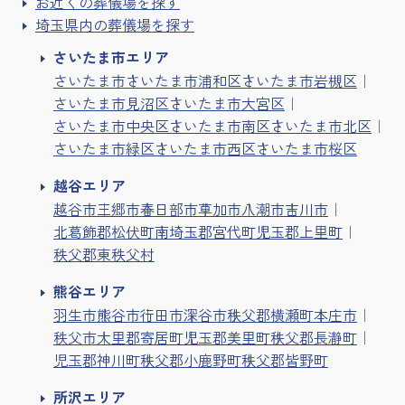
お近くの葬儀場を探す
埼玉県内の葬儀場を探す
さいたま市エリア
さいたま市
さいたま市浦和区
さいたま市岩槻区
さいたま市見沼区
さいたま市大宮区
さいたま市中央区
さいたま市南区
さいたま市北区
さいたま市緑区
さいたま市西区
さいたま市桜区
越谷エリア
越谷市
三郷市
春日部市
草加市
八潮市
吉川市
北葛飾郡松伏町
南埼玉郡宮代町
児玉郡上里町
秩父郡東秩父村
熊谷エリア
羽生市
熊谷市
行田市
深谷市
秩父郡横瀬町
本庄市
秩父市
大里郡寄居町
児玉郡美里町
秩父郡長瀞町
児玉郡神川町
秩父郡小鹿野町
秩父郡皆野町
所沢エリア