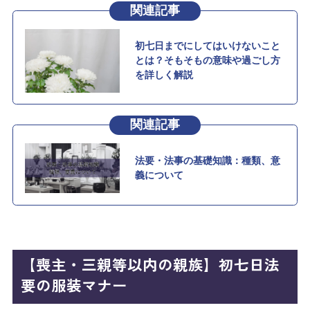
【喪主・三親等以内の親族】初七日法
要の服装マナー