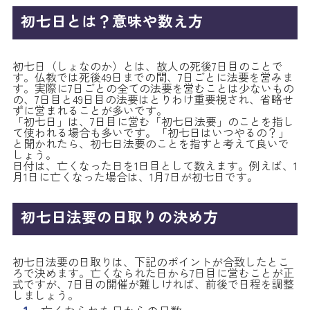
初七日とは？意味や数え方
初七日（しょなのか）とは、故人の死後7日目のことで
す。仏教では死後49日までの間、7日ごとに法要を営みま
す。実際に7日ごとの全ての法要を営むことは少ないもの
の、7日目と49日目の法要はとりわけ重要視され、省略せ
ずに営まれることが多いです。
「初七日」は、7日目に営む「初七日法要」のことを指し
て使われる場合も多いです。「初七日はいつやるの？」
と聞かれたら、初七日法要のことを指すと考えて良いで
しょう。
日付は、亡くなった日を1日目として数えます。例えば、1
月1日に亡くなった場合は、1月7日が初七日です。
初七日法要の日取りの決め方
初七日法要の日取りは、下記のポイントが合致したとこ
ろで決めます。亡くなられた日から7日目に営むことが正
式ですが、7日目の開催が難しければ、前後で日程を調整
しましょう。