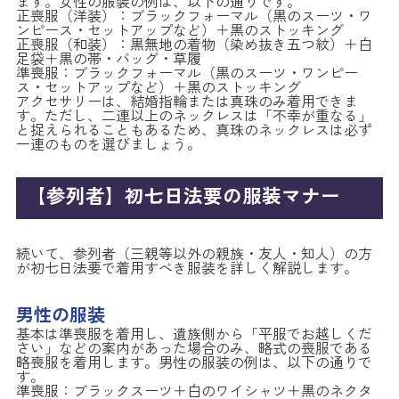
ます。女性の服装の例は、以下の通りです。
正喪服（洋装）：ブラックフォーマル（黒のスーツ・ワ
ンピース・セットアップなど）＋黒のストッキング
正喪服（和装）：黒無地の着物（染め抜き五つ紋）＋白
足袋＋黒の帯・バッグ・草履
準喪服：ブラックフォーマル（黒のスーツ・ワンピー
ス・セットアップなど）＋黒のストッキング
アクセサリーは、結婚指輪または真珠のみ着用できま
す。ただし、二連以上のネックレスは「不幸が重なる」
と捉えられることもあるため、真珠のネックレスは必ず
一連のものを選びましょう。
【参列者】初七日法要の服装マナー
続いて、参列者（三親等以外の親族・友人・知人）の方
が初七日法要で着用すべき服装を詳しく解説します。
男性の服装
基本は準喪服を着用し、遺族側から「平服でお越しくだ
さい」などの案内があった場合のみ、略式の喪服である
略喪服を着用します。男性の服装の例は、以下の通りで
す。
準喪服：ブラックスーツ＋白のワイシャツ＋黒のネクタ