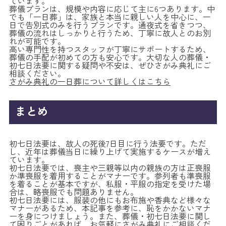
ています。
葬儀プランは、規模や内容に応じて主に6つあります。中
でも「一日葬」は、家族と本当に親しい人を中心に、一
日で告別式のみを行うプランです。通夜式を省きつつ、
葬儀の流れはしっかりと行うため、丁寧に故人とのお別
れが可能です。
高い専門性を持つスタッフが丁寧にサポートするため、
葬儀の手配が初めての方も安心です。大切な人の葬儀・
初七日法要に関する疑問や不安は、ぜひさがみ典礼にご
相談ください。
さがみ典礼の一日葬について詳しくはこちら
まとめ
初七日法要は、故人の死後7日目に行う法要です。ただ
し、近年は葬儀当日に繰り上げて実施するケースが増え
ています。
初七日法要では、喪主や三親等以内の親族の方は正喪服
か準喪服を着用することがマナーです。参列者も準喪服
を着ることが基本ですが、私服・平服の指定を受けた場
合は、略喪服でも問題ありません。
初七日法要には、服装の他にもお布施や香典など様々な
マナーがあるため、本記事を参考に、恥をかかないマナ
ーを身につけましょう。また、葬儀・初七日法要に関し
て困りごとがあれば、お気軽にさがみ典礼にご相談くだ