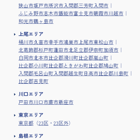
狭山市
坂戸市
所沢市
入間郡三芳町
入間市
ふじみ野市
志木市
飯能市
富士見市
朝霞市
川越市
和光市
鶴ヶ島市
上尾エリア
桶川市
久喜市
幸手市
鴻巣市
上尾市
東松山市
北葛飾郡杉戸町
蓮田市
北足立郡伊奈町
加須市
白岡市
北本市
比企郡滑川町
比企郡嵐山町
比企郡小川町
比企郡ときがわ町
比企郡鳩山町
入間郡毛呂山町
入間郡越生町
日高市
比企郡川島町
比企郡吉見町
川口エリア
戸田市
川口市
蕨市
新座市
東京エリア
東京都
（
23区
・
23区外
）
島根エリア