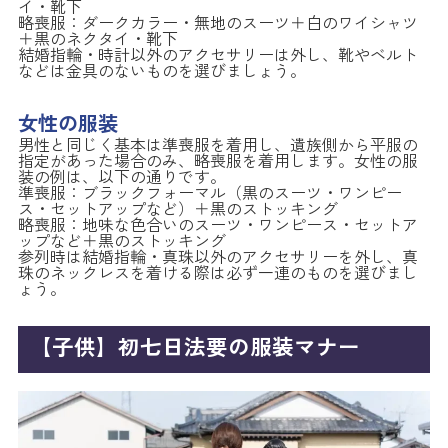
イ・靴下
略喪服：ダークカラー・無地のスーツ＋白のワイシャツ
＋黒のネクタイ・靴下
結婚指輪・時計以外のアクセサリーは外し、靴やベルト
などは金具のないものを選びましょう。
女性の服装
男性と同じく基本は準喪服を着用し、遺族側から平服の
指定があった場合のみ、略喪服を着用します。女性の服
装の例は、以下の通りです。
準喪服：ブラックフォーマル（黒のスーツ・ワンピー
ス・セットアップなど）＋黒のストッキング
略喪服：地味な色合いのスーツ・ワンピース・セットア
ップなど＋黒のストッキング
参列時は結婚指輪・真珠以外のアクセサリーを外し、真
珠のネックレスを着ける際は必ず一連のものを選びまし
ょう。
【子供】初七日法要の服装マナー