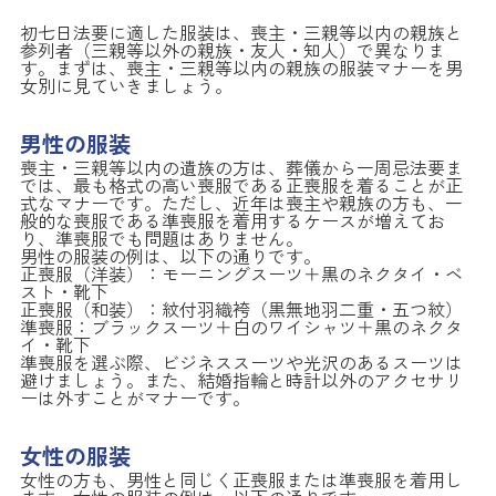
初七日法要に適した服装は、喪主・三親等以内の親族と
参列者（三親等以外の親族・友人・知人）で異なりま
す。まずは、喪主・三親等以内の親族の服装マナーを男
女別に見ていきましょう。
男性の服装
喪主・三親等以内の遺族の方は、葬儀から一周忌法要ま
では、最も格式の高い喪服である正喪服を着ることが正
式なマナーです。ただし、近年は喪主や親族の方も、一
般的な喪服である準喪服を着用するケースが増えてお
り、準喪服でも問題はありません。
男性の服装の例は、以下の通りです。
正喪服（洋装）：モーニングスーツ＋黒のネクタイ・ベ
スト・靴下
正喪服（和装）：紋付羽織袴（黒無地羽二重・五つ紋）
準喪服：ブラックスーツ＋白のワイシャツ＋黒のネクタ
イ・靴下
準喪服を選ぶ際、ビジネススーツや光沢のあるスーツは
避けましょう。また、結婚指輪と時計以外のアクセサリ
ーは外すことがマナーです。
女性の服装
女性の方も、男性と同じく正喪服または準喪服を着用し