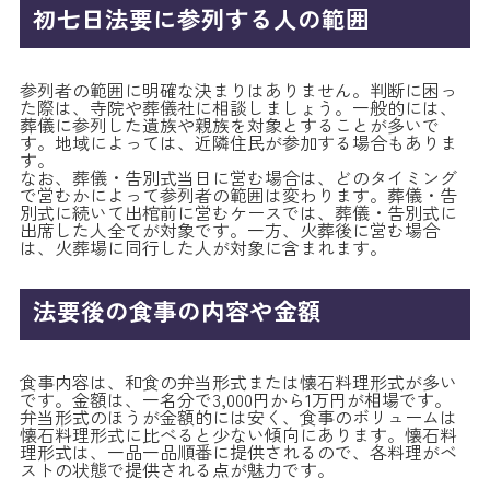
初七日法要に参列する人の範囲
参列者の範囲に明確な決まりはありません。判断に困っ
た際は、寺院や葬儀社に相談しましょう。一般的には、
葬儀に参列した遺族や親族を対象とすることが多いで
す。地域によっては、近隣住民が参加する場合もありま
す。
なお、葬儀・告別式当日に営む場合は、どのタイミング
で営むかによって参列者の範囲は変わります。葬儀・告
別式に続いて出棺前に営むケースでは、葬儀・告別式に
出席した人全てが対象です。一方、火葬後に営む場合
は、火葬場に同行した人が対象に含まれます。
法要後の食事の内容や金額
食事内容は、和食の弁当形式または懐石料理形式が多い
です。金額は、一名分で3,000円から1万円が相場です。
弁当形式のほうが金額的には安く、食事のボリュームは
懐石料理形式に比べると少ない傾向にあります。懐石料
理形式は、一品一品順番に提供されるので、各料理がベ
ストの状態で提供される点が魅力です。