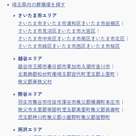
埼玉県内の葬儀場を探す
さいたま市エリア
さいたま市
さいたま市浦和区
さいたま市岩槻区
さいたま市見沼区
さいたま市大宮区
さいたま市中央区
さいたま市南区
さいたま市北区
さいたま市緑区
さいたま市西区
さいたま市桜区
越谷エリア
越谷市
三郷市
春日部市
草加市
八潮市
吉川市
北葛飾郡松伏町
南埼玉郡宮代町
児玉郡上里町
秩父郡東秩父村
熊谷エリア
羽生市
熊谷市
行田市
深谷市
秩父郡横瀬町
本庄市
秩父市
大里郡寄居町
児玉郡美里町
秩父郡長瀞町
児玉郡神川町
秩父郡小鹿野町
秩父郡皆野町
所沢エリア