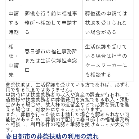
申請
葬儀を行う前に福祉事
葬儀後の申請では
する
務所へ相談して申請す
扶助を受けられな
時期
る
い場合がある
相
生活保護を受けて
春日部市の福祉事務所
談・
いる場合は担当の
または生活保護担当窓
申請
ケースワーカーに
口
先
も相談する
葬祭扶助は、生活保護を受けている方であれば、必ず利
用できる制度ではありません。
申請時には扶養義務者の収入や資産の調査が行われ、ご
遺族様や扶養義務者に葬儀費用を負担できる収入・預貯
金がある場合や、故人様の遺留金などで必要な費用を賄
える場合は、対象外になることがあります。
また、葬儀を行った後に申請した場合も認められない可
能性があるため、葬儀の手配前に春日部市の福祉事務所
へ相談し、利用条件の確認と承認を受けることが大切で
す。
春日部市の葬祭扶助の利用の流れ