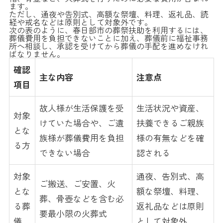
ます。
ただし、通夜や告別式、高額な祭壇、料理、返礼品、読
経や戒名などは原則として対象外です。
次の表のように、春日部市の葬祭扶助を利用するには、
葬儀費用を負担できないことに加え、葬儀前に福祉事務
所へ相談し、承認を受けてから葬儀の手配を進めなけれ
ばなりません。
確認
主な内容
注意点
項目
故人様が生活保護を受
生活状況や資産、
対象
けていた場合や、ご遺
扶養できるご親族
とな
族様が葬儀費用を負担
様の有無などを確
る方
できない場合
認される
対象
通夜、告別式、高
ご搬送、ご安置、火
とな
額な祭壇、料理、
葬、骨壺などを含む必
る葬
返礼品などは原則
要最小限の火葬式
儀
として対象外