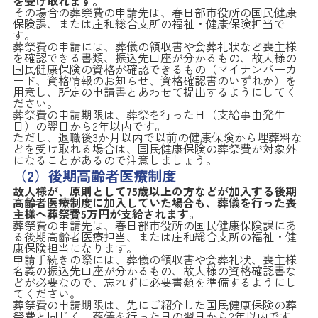
を受け取れます。
その場合の葬祭費の申請先は、春日部市役所の国民健康
保険課、または庄和総合支所の福祉・健康保険担当で
す。
葬祭費の申請には、葬儀の領収書や会葬礼状など喪主様
を確認できる書類、振込先口座が分かるもの、故人様の
国民健康保険の資格が確認できるもの（マイナンバーカ
ード、資格情報のお知らせ、資格確認書のいずれか）を
用意し、所定の申請書とあわせて提出するようにしてく
ださい。
葬祭費の申請期限は、葬祭を行った日（支給事由発生
日）の翌日から2年以内です。
ただし、退職後3か月以内で以前の健康保険から埋葬料な
どを受け取れる場合は、国民健康保険の葬祭費が対象外
になることがあるので注意しましょう。
（2）後期高齢者医療制度
故人様が、原則として75歳以上の方などが加入する後期
高齢者医療制度に加入していた場合も、葬儀を行った喪
主様へ葬祭費5万円が支給されます。
葬祭費の申請先は、春日部市役所の国民健康保険課にあ
る後期高齢者医療担当、または庄和総合支所の福祉・健
康保険担当になります。
申請手続きの際には、葬儀の領収書や会葬礼状、喪主様
名義の振込先口座が分かるもの、故人様の資格確認書な
どが必要なので、忘れずに必要書類を準備するようにし
てください。
葬祭費の申請期限は、先にご紹介した国民健康保険の葬
祭費と同じく、葬儀を行った日の翌日から2年以内です。