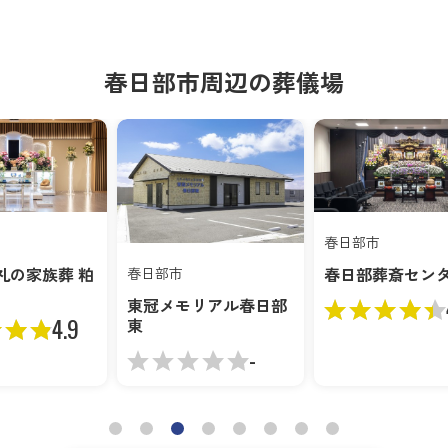
春日部市周辺の葬儀場
春日部市
春日部市
春日部葬斎センター
日部市
埼葛斎場
4.4
冠メモリアル春日部
-