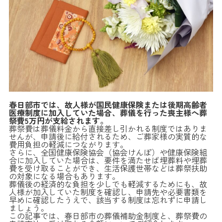
春日部市では、故人様が国民健康保険または後期高齢者
医療制度に加入していた場合、葬儀を行った喪主様へ葬
祭費5万円が支給されます。
葬祭費は葬儀料金から直接差し引かれる制度ではありま
せんが、申請後に給付されるため、ご葬家様の実質的な
費用負担の軽減につながります。
さらに、全国健康保険協会（協会けんぽ）や健康保険組
合に加入していた場合は、要件を満たせば埋葬料や埋葬
費を受け取ることができ、生活保護世帯などは葬祭扶助
の対象になる場合もあります。
葬儀後の経済的な負担を少しでも軽減するためにも、故
人様が加入していた制度を確認し、申請先や必要書類を
早めに確認したうえで、該当する制度は忘れずに申請し
ましょう。
この記事では、春日部市の葬儀補助金制度と、葬祭費の