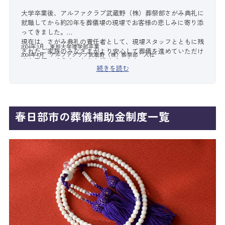
大学卒業後、アルファクラブ武蔵野（株）葬祭部さがみ典礼に
就職してから約20年を葬儀場の現場でお客様の悲しみに寄り添
ってきました。
現在は、さがみ典礼の責任者として、現場スタッフとともに残
2004年3月 東邦大学理学部卒業
されたご家族のみなさまがより安心して葬儀を進めていただけ
2004年4月 アルファクラブ武蔵野（株）葬祭部 入社
るお手伝いできることを心掛けています。
続きを読む
春日部市の葬儀補助金制度一覧