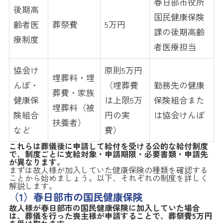
春日部市役所
後期高
国民健康保険
齢者医
葬祭費
5万円
課の後期高齢
療制度
者医療担当
協会け
原則5万円
埋葬料・埋
んぽ・
（埋葬費
勤務先の健康
葬費・家族
健康保
は上限5万
保険組合また
埋葬料（被
険組合
円の実
は協会けんぽ
扶養者）
など
費）
これらは葬儀後に申請して給付を受ける公的な給付制度
で、制度ごとに支給対象・申請期限・必要書類・申請先
が異なります。
まずは故人様が加入していた健康保険の種類を確認する
ことから始めましょう。以下、それぞれの制度を詳しく
解説します。
（1）春日部市の国民健康保険
故人様が春日部市の国民健康保険に加入していた場合
は、葬儀を行った喪主様が申請することで、葬祭費5万円