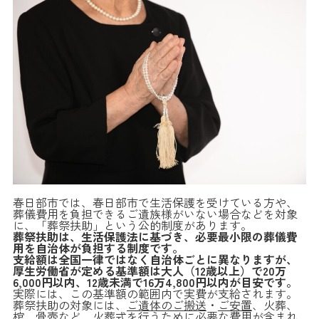
春日部市では、春日部市で生活保護を受けている方や、
葬儀費用を負担できるご遺族様がいない場合などを対象
に、「葬祭扶助」という公的制度があります。
葬祭扶助は、生活保護法に基づき、必要最小限の葬儀費
用を自治体が負担する制度です。
支給額は全国一律ではなく自治体ごとに異なりますが、
厚生労働省が定める基準額は大人（12歳以上）で20万
6,000円以内、12歳未満で16万4,800円以内が目安です。
実際には、この基準額の範囲内で実費が支給されます。
葬祭扶助の対象には、
ご遺体のご搬送
・
ご安置
、火葬、
棺、骨壺など、火葬式を行うために必要な費用が含まれ