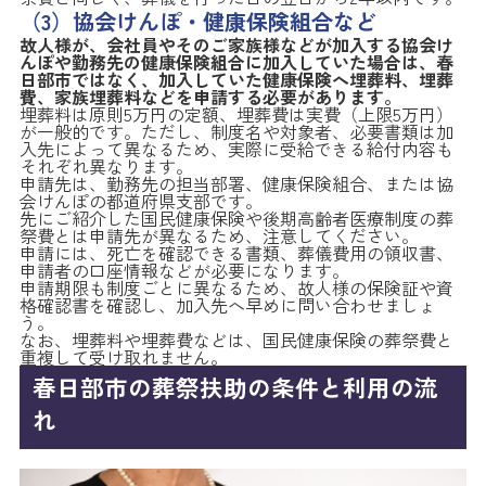
（3）協会けんぽ・健康保険組合など
故人様が、会社員やそのご家族様などが加入する協会け
んぽや勤務先の健康保険組合に加入していた場合は、春
日部市ではなく、加入していた健康保険へ埋葬料、埋葬
費、家族埋葬料などを申請する必要があります。
埋葬料は原則5万円の定額、埋葬費は実費（上限5万円）
が一般的です。ただし、制度名や対象者、必要書類は加
入先によって異なるため、実際に受給できる給付内容も
それぞれ異なります。
申請先は、勤務先の担当部署、健康保険組合、または協
会けんぽの都道府県支部です。
先にご紹介した国民健康保険や後期高齢者医療制度の葬
祭費とは申請先が異なるため、注意してください。
申請には、死亡を確認できる書類、葬儀費用の領収書、
申請者の口座情報などが必要になります。
申請期限も制度ごとに異なるため、故人様の保険証や資
格確認書を確認し、加入先へ早めに問い合わせましょ
う。
なお、埋葬料や埋葬費などは、国民健康保険の葬祭費と
重複して受け取れません。
春日部市の葬祭扶助の条件と利用の流
れ