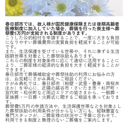
春日部市では、故人様が国民健康保険または後期高齢者
医療制度に加入していた場合、葬儀を行った喪主様へ葬
祭費5万円が支給される制度があります。
こうした公的給付を申請することで、一度に大きな負担
になりやすい葬儀費用の実質負担を軽減することが可能
です。
また、生活保護を受けている世帯や、それに準ずる生活
困窮世帯を対象とした葬祭扶助もあります。
これらの制度を対象条件に応じて適切に活用することに
より、ご葬家様の経済的な負担を大きく軽減することが
できます。
春日部市で葬儀補助金や葬祭扶助の利用にお悩みの方
は、お気軽にさがみ典礼へご相談ください。
さがみ典礼では、春日部市（粕壁・武里・豊春・南桜井
ほか）を中心に、近隣の越谷市・さいたま市・杉戸町・
宮代町・松伏町など周辺エリアの皆さまから、一般葬・
家族葬・一日葬・火葬式に関するご相談を承っておりま
す。
葬祭費5万円の申請方法や、生活保護世帯などを対象とし
た葬祭扶助の利用条件が分からない方にも、経験豊富な
専門スタッフが、ご葬家様の状況やご予算に合わせて、
利用できる制度と無理のないご葬儀をご案内します。