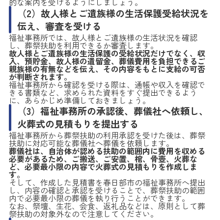
的な案内を受けるようにしましょう。
（2）故人様とご遺族様の生活保護受給状況を
伝え、審査を受ける
福祉事務所では、故人様とご遺族様の生活状況を確認
し、葬祭扶助を利用できるか審査します。
故人様とご遺族様の生活保護の受給状況だけでなく、収
入、預貯金、故人様の遺留金、葬儀費用を負担できるご
親族様の有無などを伝え、その内容をもとに支給の可否
が判断されます。
福祉事務所から確認を受ける際は、通帳や収入を確認で
きる書類など、求められた資料をすぐ提出できるよう
に、あらかじめ準備しておきましょう。
（3）福祉事務所の承認後、葬儀社へ依頼し、
火葬式の見積もりを提出する
福祉事務所から葬祭扶助の利用承認を受けた後は、葬祭
扶助に対応可能な葬儀社へ葬儀を依頼します。
葬儀社は、自治体が認める扶助の範囲内に費用を収める
必要があるため、ご搬送、ご安置、棺、骨壺、火葬な
ど、必要最小限の内容で火葬式の見積もりを作成しま
す。
そして、作成した見積書を春日部市の福祉事務所へ提出
し、内容の確認と承認を受けることで、葬祭扶助の範囲
内で必要最小限の葬儀を執り行うことができます。
なお、祭壇、生花、会食、返礼品などは、原則として葬
祭扶助の対象外なので注意してください。