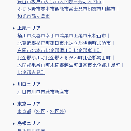
狭山市
坂戸市
所沢市
入間郡三芳町
入間市
ふじみ野市
志木市
飯能市
富士見市
朝霞市
川越市
和光市
鶴ヶ島市
上尾エリア
桶川市
久喜市
幸手市
鴻巣市
上尾市
東松山市
北葛飾郡杉戸町
蓮田市
北足立郡伊奈町
加須市
白岡市
北本市
比企郡滑川町
比企郡嵐山町
比企郡小川町
比企郡ときがわ町
比企郡鳩山町
入間郡毛呂山町
入間郡越生町
日高市
比企郡川島町
比企郡吉見町
川口エリア
戸田市
川口市
蕨市
新座市
東京エリア
東京都
（
23区
・
23区外
）
島根エリア
島根県出雲市