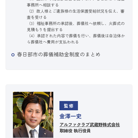
事務所へ相談する
（2）故人様とご遺族様の生活保護受給状況を伝え、審
査を受ける
（3）福祉事務所の承認後、葬儀社へ依頼し、火葬式の
見積もりを提出する
（4）承認された内容で葬儀を行い、葬儀後は自治体か
ら葬儀社へ費用が支払われる
春日部市の葬儀補助金制度のまとめ
監修
金澤一史
アルファクラブ武蔵野株式会社
取締役 執行役員