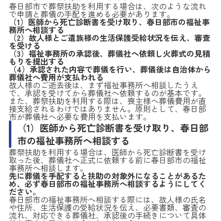
春日部市で葬祭扶助を利用する場合は、次のような流れ
で申請と葬儀の手配を進める必要があります。
（1）医師から死亡診断書を受け取り、春日部市の福祉事
務所へ相談する
（2）故人様とご遺族様の生活保護受給状況を伝え、審査
を受ける
（3）福祉事務所の承認後、葬儀社へ依頼し火葬式の見積
もりを提出する
（4）承認された内容で葬儀を行い、葬儀後は自治体から
葬儀社へ費用が支払われる
故人様のご逝去後は、まず福祉事務所へ相談したうえ
で、承認を受けてから葬儀社へ依頼するのが基本です。
また、葬祭扶助を利用する際は、喪主様へ葬儀費用が直
接支給されるわけではありません。原則として、春日部
市が葬儀社へ必要な費用を支払います。
（1）医師から死亡診断書を受け取り、春日部
市の福祉事務所へ相談する
葬祭扶助を利用する場合は、医師から死亡診断書を受け
取った後、葬儀社へ正式に依頼する前に春日部市の福祉
事務所へ相談します。
先に葬儀を手配すると扶助の対象外になることがあるた
め、必ず春日部市の福祉事務所へ相談するようにしてく
ださい。
春日部市の福祉事務所へ相談する際には、故人様の氏名
や住所、生活保護の受給状況を伝え、必要書類、審査の
流れ、対応できる葬儀社、承認後の手続きについて具体