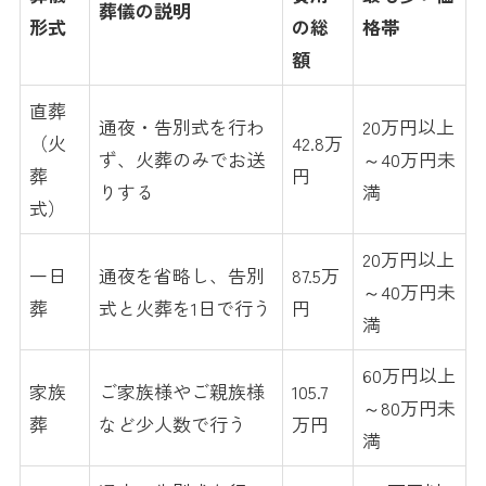
葬儀の説明
形式
の総
格帯
額
直葬
通夜・告別式を行わ
20万円以上
（火
42.8万
ず、火葬のみでお送
～40万円未
葬
円
りする
満
式）
20万円以上
一日
通夜を省略し、告別
87.5万
～40万円未
葬
式と火葬を1日で行う
円
満
60万円以上
家族
ご家族様やご親族様
105.7
～80万円未
葬
など少人数で行う
万円
満