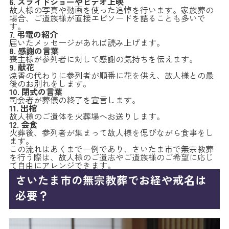
6. スライドショーやビデオ上映
故人様の写真や動画を使った追悼を行います。家族葬の
場合、ご遺族様が直接エピソードを語ることも多いで
す。
7. 弔電の紹介
届いたメッセージがあれば読み上げます。
8. 感謝の言葉
喪主様が参列者に対して感謝の気持ちを伝えます。
9. 献花
焼香の代わりに参列者が順番に花を供え、故人様との最
後のお別れをします。
10. 閉式の言葉
司会者が葬儀の終了を宣言します。
11. 出棺
故人様のご遺体を火葬場へお送りします。
12. 会食
火葬後、参列者が集まって故人様を偲びながら食事をし
ます。
この流れはあくまで一例であり、さいたま市で無宗教葬
を行う際は、故人様のご遺志やご遺族様のご希望に応じ
て自由にアレンジできます。
さいたま市の無宗教葬でお経や戒名は
必要？