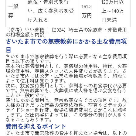
通夜・告別式を行
120万円以
一般
161.3
い、広く参列者を受
上～140万
葬
万円
け入れる
円未満
（参考）
いい葬儀｜【2024】埼玉県の家族葬・葬儀費用
の相場金額と内訳
さいたま市での無宗教葬にかかる主な費用項
目
さいたま市で無宗教葬を行う際に必要となる主な費用項
目は以下の通りです。
基本的な葬儀費用として、葬儀場の使用料、棺代、火葬
場の使用料、葬儀スタッフの人件費などがあります。さ
いたま市内には公営・民営の葬儀場が複数あり、施設に
よって使用料は異なります。
次に、飲食接待費用として、参列者へのお食事代が必要
です。無宗教葬でも、火葬後に故人様を偲ぶ会食を行う
ことが一般的です。
演出にかかる費用は、無宗教葬ならではの項目です。故
人様の好きだった音楽の演奏依頼料、写真やビデオのス
ライドショー制作費、会場の装飾費用などがこれに該当
します。演出内容によっては、この部分の費用が大きく
なることもあります。
費用を抑えるポイント
さいたま市で無宗教葬の費用を抑えたい場合は、以下の