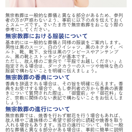
無宗教葬は一般的な葬儀と異なる部分があるため、参列
者の方が戸惑わないよう、事前に以下の点を伝えておく
とスムーズです。さいたま市で無宗教葬をおこなう際の
参考にしてください。
無宗教葬における服装について
基本的には一般的な葬儀と同様の服装をご案内します。
男性は黒のスーツ、白のワイシャツ、黒のネクタイ、ベ
ルト、靴、靴下、女性は黒のワンピースやアンサンブ
ル、黒の靴とストッキングが基本です。
ただし、故人様のご意向で「平服でお越しください」と
指定される場合は、ダークカラーのスーツや地味な色の
服装で構わないことを明確に伝えましょう。
無宗教葬の香典について
香典を辞退される場合は、その旨を明確に伝えます。香
典をお受けする場合で、もし参列者の方から香典の表書
きについて質問された際は、「御霊前」や「御花料」な
ど、宗教に関係のない表記で構わないことをお伝えしま
しょう。
無宗教葬の進行について
無宗教葬では、焼香を行わず献花を行う場合もあれば、
故人様やご遺族様のご希望で部分的に読経や焼香を取り
入れる場合もあります。当日の進行について、特に一般
的な葬儀と異なる部分がある場合は、事前に簡単に説明