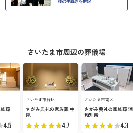
さいたま市周辺の葬儀場
さいたま市南区
区
さいたま市緑区
さがみ典礼の家族葬 浦
家族葬
さがみ典礼の家族葬 中
和別所
尾
4.3
4.5
4.7