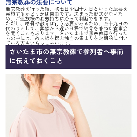
無宗教葬の法要について
無宗教葬を行った後、初七日や四十九日といった法要を
実施するかどうかは自由です。決まった形式がないた
め、ご遺族様のお気持ちに沿って判断できます。
ただし、納骨や散骨は行う必要があるため、四十九日の
代わりとして、葬儀から近い日程で納骨を兼ねた食事会
を開くこともあります。さいたま市で無宗教葬を行った
方の中には、故人様を偲ぶ独自の集まりを定期的に開い
ている方もいらっしゃいます。
さいたま市の無宗教葬で参列者へ事前
に伝えておくこと