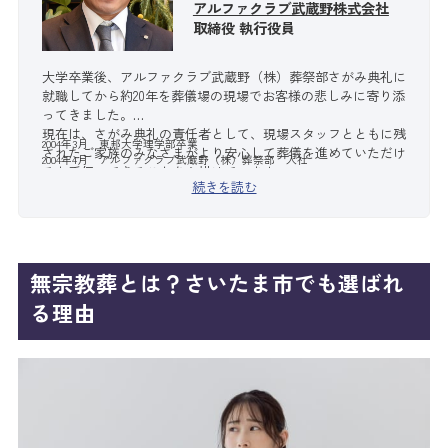
アルファクラブ武蔵野株式会社
取締役 執行役員
大学卒業後、アルファクラブ武蔵野（株）葬祭部さがみ典礼に
就職してから約20年を葬儀場の現場でお客様の悲しみに寄り添
ってきました。
現在は、さがみ典礼の責任者として、現場スタッフとともに残
2004年3月 東邦大学理学部卒業
されたご家族のみなさまがより安心して葬儀を進めていただけ
2004年4月 アルファクラブ武蔵野（株）葬祭部 入社
るお手伝いできることを心掛けています。
続きを読む
無宗教葬とは？さいたま市でも選ばれ
る理由