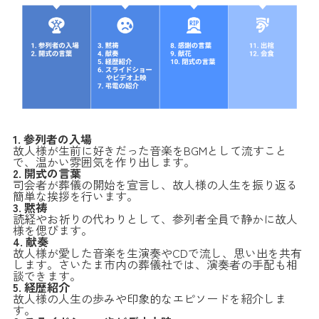
1. 参列者の入場
故人様が生前に好きだった音楽をBGMとして流すこと
で、温かい雰囲気を作り出します。
2. 開式の言葉
司会者が葬儀の開始を宣言し、故人様の人生を振り返る
簡単な挨拶を行います。
3. 黙祷
読経やお祈りの代わりとして、参列者全員で静かに故人
様を偲びます。
4. 献奏
故人様が愛した音楽を生演奏やCDで流し、思い出を共有
します。さいたま市内の葬儀社では、演奏者の手配も相
談できます。
5. 経歴紹介
故人様の人生の歩みや印象的なエピソードを紹介しま
す。