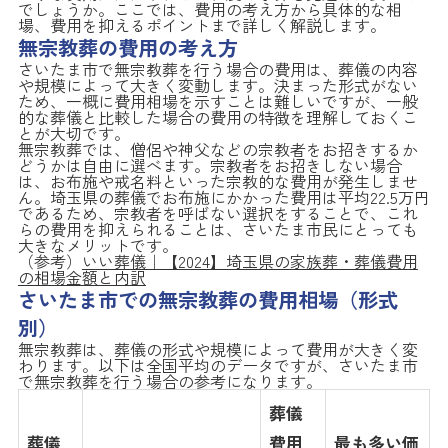
でしょうか。ここでは、費用の考え方から具体的な相
場、費用を抑えるポイントまで詳しく解説します。
無宗教葬の費用の考え方
さいたま市で無宗教葬を行う場合の費用は、葬儀の内容
や規模によって大きく変動します。決まった形式がない
ため、一概に費用相場を示すことは難しいですが、一般
的な葬儀と比較した場合の費用の特徴を理解しておくこ
とが大切です。
無宗教葬では、僧侶や神父などの宗教者をお招きするか
どうかは自由に選べます。宗教者をお招きしない場合
は、お布施や戒名料といった宗教的な費用が発生しませ
ん。埼玉県の葬儀でお布施にかかった費用は平均22.5万円
であるため、宗教者を呼ばない選択をすることで、これ
らの費用を抑えられることは、さいたま市民にとっても
大きなメリットです。
（参考）
いい葬儀｜【2024】埼玉県の家族葬・葬儀費用
の相場金額と内訳
さいたま市での無宗教葬の費用相場（形式
別）
無宗教葬は、葬儀の形式や規模によって費用が大きく変
わります。以下は全国平均のデータですが、さいたま市
で無宗教葬を行う場合の参考になります。
葬儀
葬儀
費用
最も多い価