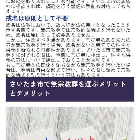
にお経を取り入れることも可能です。さいたま市の葬儀
社に相談すれば、読経を行う僧侶の手配も対応してもら
えます。
戒名は原則として不要
戒名は仏教において、故人様が仏の弟子となったことを
示す名前です。無宗教葬では宗教的な儀式を行わないた
め、戒名は原則として必要ありません。
しかし、注意すべき点があります。菩提寺のある家系の
方が無宗教葬を行う場合、戒名がないと寺院での納骨や
供養を断られる可能性があります。さいたま市で無宗教
葬を検討される際は、事前に菩提寺に相談し、納骨や供
養の方法について確認しておくことが大切です。
もし菩提寺との関係を保ちながら無宗教葬を行いたい場
合は、葬儀は自由な形式で行い、納骨の際に改めて宗教
的な儀式を執り行うという方法もあります。
さいたま市で無宗教葬を選ぶメリット
とデメリット