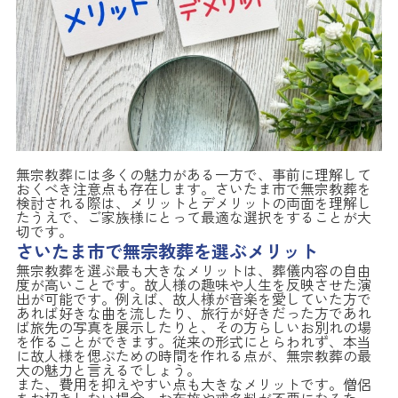
無宗教葬には多くの魅力がある一方で、事前に理解して
おくべき注意点も存在します。さいたま市で無宗教葬を
検討される際は、メリットとデメリットの両面を理解し
たうえで、ご家族様にとって最適な選択をすることが大
切です。
さいたま市で無宗教葬を選ぶメリット
無宗教葬を選ぶ最も大きなメリットは、葬儀内容の自由
度が高いことです。故人様の趣味や人生を反映させた演
出が可能です。例えば、故人様が音楽を愛していた方で
あれば好きな曲を流したり、旅行が好きだった方であれ
ば旅先の写真を展示したりと、その方らしいお別れの場
を作ることができます。従来の形式にとらわれず、本当
に故人様を偲ぶための時間を作れる点が、無宗教葬の最
大の魅力と言えるでしょう。
また、費用を抑えやすい点も大きなメリットです。僧侶
をお招きしない場合、お布施や戒名料が不要になるた