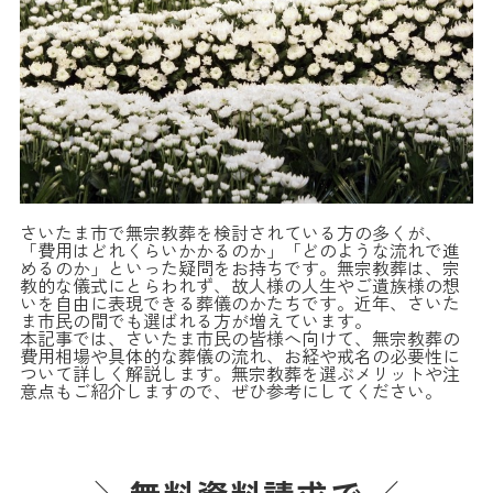
さいたま市で無宗教葬を検討されている方の多くが、
「費用はどれくらいかかるのか」「どのような流れで進
めるのか」といった疑問をお持ちです。無宗教葬は、宗
教的な儀式にとらわれず、故人様の人生やご遺族様の想
いを自由に表現できる葬儀のかたちです。近年、さいた
ま市民の間でも選ばれる方が増えています。
本記事では、さいたま市民の皆様へ向けて、無宗教葬の
費用相場や具体的な葬儀の流れ、お経や戒名の必要性に
ついて詳しく解説します。無宗教葬を選ぶメリットや注
意点もご紹介しますので、ぜひ参考にしてください。