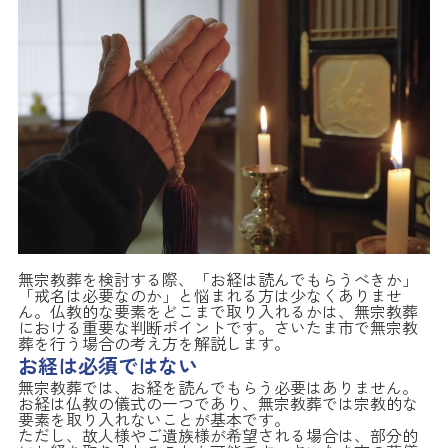
無宗教葬を検討する際、「お経は読んでもらうべきか」
「戒名は必要なのか」と悩まれる方は少なくありませ
ん。仏教的な要素をどこまで取り入れるかは、無宗教葬
における重要な判断ポイントです。さいたま市で無宗教
葬を行う場合の考え方を解説します。
お経は必須ではない
無宗教葬では、お経を読んでもらう必要はありません。
お経は仏教の儀式の一つであり、無宗教葬では宗教的な
要素を取り入れないことが基本です。
ただし、故人様やご遺族様が希望される場合は、部分的