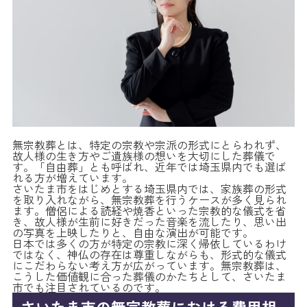
無宗教葬とは、特定の宗教や宗派の形式にとらわれず、
故人様の生き方やご遺族様の想いを大切にした葬儀で
す。「自由葬」とも呼ばれ、近年では埼玉県内でも選ば
れる方が増えています。
さいたま市をはじめとする埼玉県内では、家族葬の形式
を取り入れながら、無宗教葬を行うケースが多く見られ
ます。僧侶による読経や焼香といった宗教的な儀式を省
き、故人様が生前に好きだった音楽を流したり、思い出
の写真を上映したりと、自由な演出が可能です。
日本では多くの方が特定の宗教に深く帰依しているわけ
ではなく、神仏の存在は尊重しながらも、形式的な儀式
にこだわらない考え方が広がっています。無宗教葬は、
こうした価値観に合った葬儀のかたちとして、さいたま
市でも注目されているのです。
さいたま市の無宗教葬における費用相