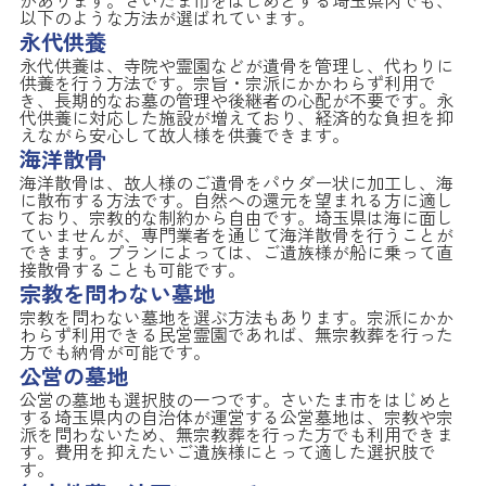
以下のような方法が選ばれています。
永代供養
永代供養は、寺院や霊園などが遺骨を管理し、代わりに
供養を行う方法です。宗旨・宗派にかかわらず利用で
き、長期的なお墓の管理や後継者の心配が不要です。永
代供養に対応した施設が増えており、経済的な負担を抑
えながら安心して故人様を供養できます。
海洋散骨
海洋散骨は、故人様のご遺骨をパウダー状に加工し、海
に散布する方法です。自然への還元を望まれる方に適し
ており、宗教的な制約から自由です。埼玉県は海に面し
ていませんが、専門業者を通じて海洋散骨を行うことが
できます。プランによっては、ご遺族様が船に乗って直
接散骨することも可能です。
宗教を問わない墓地
宗教を問わない墓地を選ぶ方法もあります。宗派にかか
わらず利用できる民営霊園であれば、無宗教葬を行った
方でも納骨が可能です。
公営の墓地
公営の墓地も選択肢の一つです。さいたま市をはじめと
する埼玉県内の自治体が運営する公営墓地は、宗教や宗
派を問わないため、無宗教葬を行った方でも利用できま
す。費用を抑えたいご遺族様にとって適した選択肢で
す。