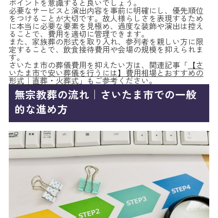
ポイントを意識すると良いでしょう。
必要なサービスと演出内容を事前に明確にし、優先順位
をつけることが大切です。故人様らしさを表現するため
に本当に必要な要素を見極め、過度な装飾や演出は控え
ることで、費用を適切に管理できます。
また、家族葬の形式を取り入れ、参列者を親しい方に限
定することで、飲食接待費用や会場の規模を抑えられま
す。
さいたま市の葬儀費用を抑えたい方は、関連記事「
【さ
いたま市で安い葬儀を行うには】費用相場とおすすめの
形式｜直葬・火葬式
」もご参考ください。
無宗教葬の流れ｜さいたま市での一般
的な進め方