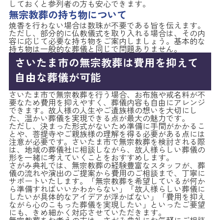
しておくと参列者の方も安心できます。
無宗教葬の持ち物について
焼香を行わない場合は数珠が不要である旨を伝えます。
ただし、部分的に仏教儀式を取り入れる場合は、その内
容に応じて必要な持ち物をご案内しましょう。基本的な
持ち物は一般的な葬儀と同じで問題ありません。
さいたま市の無宗教葬は費用を抑えて
自由な葬儀が可能
さいたま市で無宗教葬を行う場合、お布施や戒名料が不
要なため費用を抑えやすく、葬儀内容も自由にアレンジ
できます。故人様の人生やご遺族様の想いを大切にし
た、温かい葬儀を実現できる点が最大の魅力です。
ただし、決まった形式がないため準備に手間がかかるこ
とや、菩提寺やご親族様の理解を得る必要がある点には
注意が必要です。さいたま市で無宗教葬を検討される際
は、地域の葬儀社に相談しながら、故人様らしい葬儀の
形を一緒に考えていくことをおすすめします。
さがみ典礼では、無宗教葬の経験豊富なスタッフが、葬
儀の流れや演出のご提案から費用のご相談まで、丁寧に
サポートいたします。「無宗教葬を希望しているが何か
ら準備すればいいかわからない」「故人様らしい葬儀に
したいが具体的なアイデアが浮かばない」「費用を抑え
ながら心のこもった葬儀を実現したい」といったご要望
にも、きめ細かく対応させていただきます。