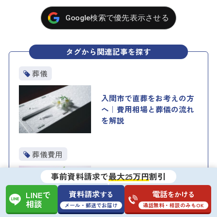
Google検索で優先表示させる
タグから関連記事を探す
葬儀
入間市で直葬をお考えの方
へ｜費用相場と葬儀の流れ
を解説
葬儀費用
事前資料請求で
最大25万円
割引
さいたま市見沼区で葬儀費
用を安くしたい方へ｜形式
資料請求
電話
する
をかける
LINEで
別の相場と節約の5つの方法
相談
メール・郵送でお届け
通話無料・相談のみもOK