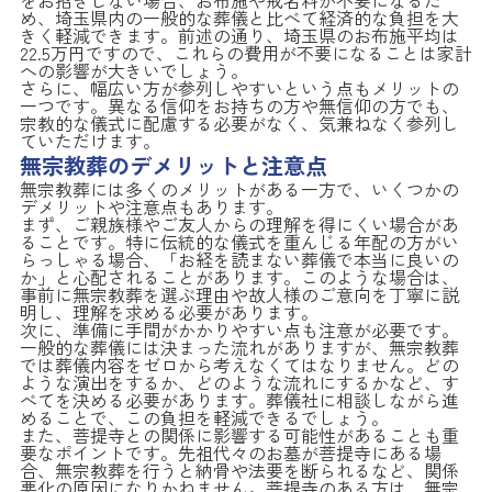
め、埼玉県内の一般的な葬儀と比べて経済的な負担を大
きく軽減できます。前述の通り、埼玉県のお布施平均は
22.5万円ですので、これらの費用が不要になることは家計
への影響が大きいでしょう。
さらに、幅広い方が参列しやすいという点もメリットの
一つです。異なる信仰をお持ちの方や無信仰の方でも、
宗教的な儀式に配慮する必要がなく、気兼ねなく参列し
ていただけます。
無宗教葬のデメリットと注意点
無宗教葬には多くのメリットがある一方で、いくつかの
デメリットや注意点もあります。
まず、ご親族様やご友人からの理解を得にくい場合があ
ることです。特に伝統的な儀式を重んじる年配の方がい
らっしゃる場合、「お経を読まない葬儀で本当に良いの
か」と心配されることがあります。このような場合は、
事前に無宗教葬を選ぶ理由や故人様のご意向を丁寧に説
明し、理解を求める必要があります。
次に、準備に手間がかかりやすい点も注意が必要です。
一般的な葬儀には決まった流れがありますが、無宗教葬
では葬儀内容をゼロから考えなくてはなりません。どの
ような演出をするか、どのような流れにするかなど、す
べてを決める必要があります。葬儀社に相談しながら進
めることで、この負担を軽減できるでしょう。
また、菩提寺との関係に影響する可能性があることも重
要なポイントです。先祖代々のお墓が菩提寺にある場
合、無宗教葬を行うと納骨や法要を断られるなど、関係
悪化の原因になりかねません。菩提寺のある方は、無宗