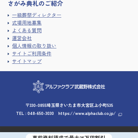
さがみ典礼の
ご紹介
一級葬祭ディレクター
式場用地募集
よくある質問
運営会社
個人情報の取り扱い
サイトご利用条件
サイトマップ
〒330-0855埼玉県さいたま市大宮区上小町535
TEL :
048-650-3030
https://www.alphaclub.co.jp/
Copyright © 2026 Alpha Club Musashino. All rights reserved
事前資料請求で
最大25万円
割引