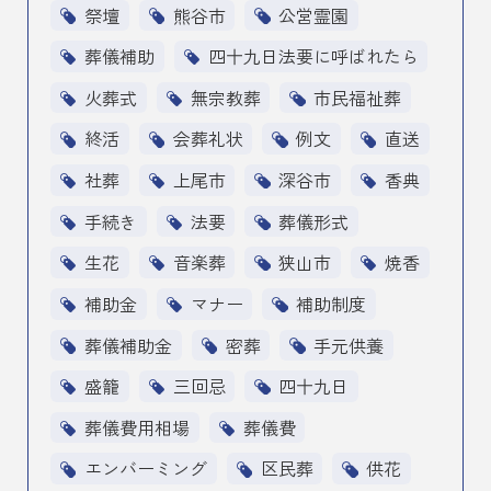
祭壇
熊谷市
公営霊園
葬儀補助
四十九日法要に呼ばれたら
火葬式
無宗教葬
市民福祉葬
終活
会葬礼状
例文
直送
社葬
上尾市
深谷市
香典
手続き
法要
葬儀形式
生花
音楽葬
狭山市
焼香
補助金
マナー
補助制度
葬儀補助金
密葬
手元供養
盛籠
三回忌
四十九日
葬儀費用相場
葬儀費
エンバーミング
区民葬
供花