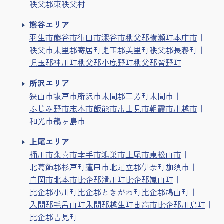
秩父郡東秩父村
熊谷エリア
羽生市
熊谷市
行田市
深谷市
秩父郡横瀬町
本庄市
秩父市
大里郡寄居町
児玉郡美里町
秩父郡長瀞町
児玉郡神川町
秩父郡小鹿野町
秩父郡皆野町
所沢エリア
狭山市
坂戸市
所沢市
入間郡三芳町
入間市
ふじみ野市
志木市
飯能市
富士見市
朝霞市
川越市
和光市
鶴ヶ島市
上尾エリア
桶川市
久喜市
幸手市
鴻巣市
上尾市
東松山市
北葛飾郡杉戸町
蓮田市
北足立郡伊奈町
加須市
白岡市
北本市
比企郡滑川町
比企郡嵐山町
比企郡小川町
比企郡ときがわ町
比企郡鳩山町
入間郡毛呂山町
入間郡越生町
日高市
比企郡川島町
比企郡吉見町