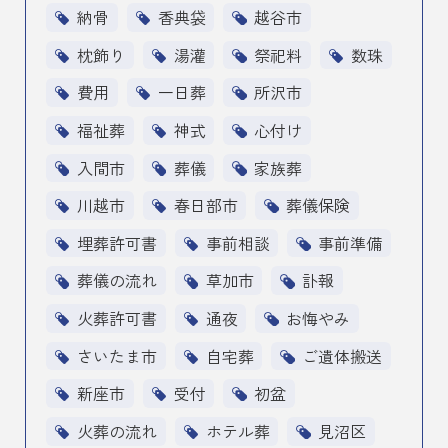
納骨
香典袋
越谷市
枕飾り
湯灌
祭祀料
数珠
費用
一日葬
所沢市
福祉葬
神式
心付け
入間市
葬儀
家族葬
川越市
春日部市
葬儀保険
埋葬許可書
事前相談
事前準備
葬儀の流れ
草加市
訃報
火葬許可書
通夜
お悔やみ
さいたま市
自宅葬
ご遺体搬送
新座市
受付
初盆
火葬の流れ
ホテル葬
見沼区