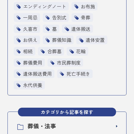
エンディングノート
お布施
一周忌
告別式
骨葬
久喜市
墓
遺体搬送
お供え
葬儀知識
遺体安置
相続
合葬墓
花輪
葬儀費用
市民葬制度
遺体搬送費用
死亡手続き
永代供養
カテゴリから記事を探す
葬儀・法事