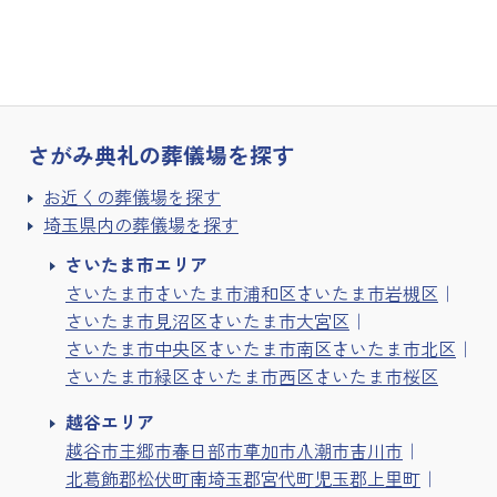
さがみ典礼の
葬儀場を探す
お近くの葬儀場を探す
埼玉県内の葬儀場を探す
さいたま市エリア
さいたま市
さいたま市浦和区
さいたま市岩槻区
さいたま市見沼区
さいたま市大宮区
さいたま市中央区
さいたま市南区
さいたま市北区
さいたま市緑区
さいたま市西区
さいたま市桜区
越谷エリア
越谷市
三郷市
春日部市
草加市
八潮市
吉川市
北葛飾郡松伏町
南埼玉郡宮代町
児玉郡上里町