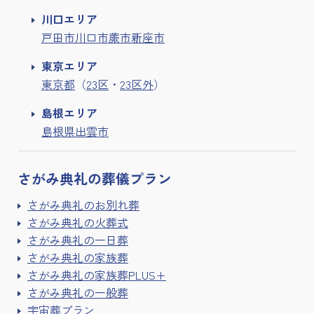
川口エリア
戸田市
川口市
蕨市
新座市
東京エリア
東京都
（
23区
・
23区外
）
島根エリア
島根県出雲市
さがみ典礼の
葬儀プラン
さがみ典礼のお別れ葬
さがみ典礼の火葬式
さがみ典礼の一日葬
さがみ典礼の家族葬
さがみ典礼の家族葬PLUS+
さがみ典礼の一般葬
宇宙葬プラン