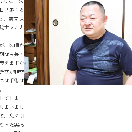
ました。医
日「歩くと
と、前立腺
院すること
が、医師か
期間も長く
衰えますか
確立が非常
には手術は
。
してしま
しまいまし
て。息を引
なった実感