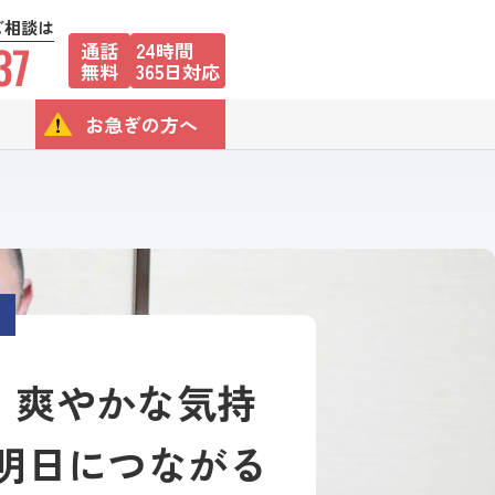
ご相談は
37
通話
24時間
無料
365日対応
お急ぎの方へ
、爽やかな気持
 明日につながる