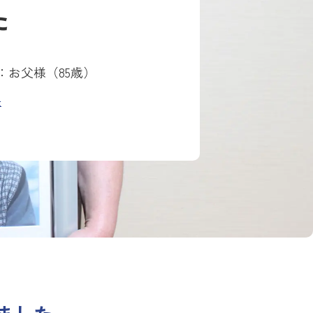
た
人：お父様（85歳）
央