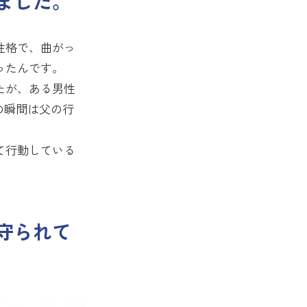
ました。
性格で、曲がっ
ったんです。
たが、ある男性
の瞬間は父の行
て行動している
守られて