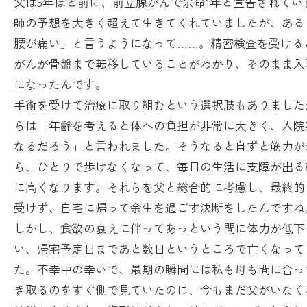
父は5年ほど前に、前立腺がんで余命1年と宣告されてい
師の予想を大きく超えて生きてくれていましたが、ある
腰が痛い」と言うようになって……。精密検査を受ける
がんが骨盤まで転移していることがわかり、そのまま入
になったんです。
手術を受けて治療に取り組むという選択肢もありました
らは「年齢を考えると体への負担が非常に大きく、入院
なるだろう」と言われました。そうなると自ずと筋力が
ら、ひとりで歩けなくなって、毎日の生活に支障が出る
に高くなります。それらを父と総合的に考慮し、最終的
受けず、自宅に帰って余生を過ごす決断をしたんですね
しかし、食欲の衰えに伴ってあっという間に体力が低下
い、帰宅予定日まであと数日というところで亡くなって
た。不幸中の幸いで、最期の瞬間には私も母も間に合っ
き取るのをすぐ側で見ていたのに、今もまだ父がいなく