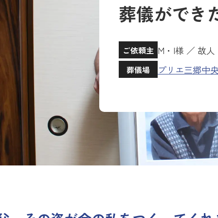
葬儀ができ
M・I様 ／ 故
ご依頼主
プリエ三郷中
葬儀場