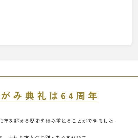
さがみ典礼は64周年
60年を超える歴史を
積み重ねることができました。
て、
大切な方とのお別れを心を込めて