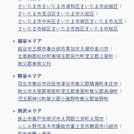
さいたま市
さいたま市浦和区
さいたま市岩槻区
さいたま市見沼区
さいたま市大宮区
さいたま市中央区
さいたま市南区
さいたま市北区
さいたま市緑区
さいたま市西区
さいたま市桜区
越谷エリア
越谷市
三郷市
春日部市
草加市
八潮市
吉川市
北葛飾郡松伏町
南埼玉郡宮代町
児玉郡上里町
秩父郡東秩父村
熊谷エリア
羽生市
熊谷市
行田市
深谷市
秩父郡横瀬町
本庄市
秩父市
大里郡寄居町
児玉郡美里町
秩父郡長瀞町
児玉郡神川町
秩父郡小鹿野町
秩父郡皆野町
所沢エリア
狭山市
坂戸市
所沢市
入間郡三芳町
入間市
ふじみ野市
志木市
飯能市
富士見市
朝霞市
川越市
和光市
鶴ヶ島市