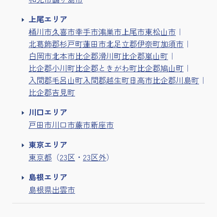
上尾エリア
桶川市
久喜市
幸手市
鴻巣市
上尾市
東松山市
北葛飾郡杉戸町
蓮田市
北足立郡伊奈町
加須市
白岡市
北本市
比企郡滑川町
比企郡嵐山町
比企郡小川町
比企郡ときがわ町
比企郡鳩山町
入間郡毛呂山町
入間郡越生町
日高市
比企郡川島町
比企郡吉見町
川口エリア
戸田市
川口市
蕨市
新座市
東京エリア
東京都
（
23区
・
23区外
）
島根エリア
島根県出雲市