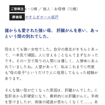
K・O様 ／ 故人：お母様（72歳）
ご依頼主
やすらぎホール坂戸
葬儀場
誰からも愛された強い母。 肝臓がんを患い、あっ
という間の別れでした。
母はとても強い女性でした。自分の意志がきちんとあっ
て、一本気で頑固。人に甘えることなんてまずなかった
です。その一方で周りの人間には優しく、人情味にあふ
れていましたね。人望があって、私はこれまでに何度
も“母の息子”というだけで人に信用してもらった経験が
あります。
そんな強い母が亡くなった原因は、肝臓がんでした。C
型肝炎から肝硬変になり、最終的には肝臓がんに。手術
を受けましたが、術後の経過が思わしくなくて……。あ