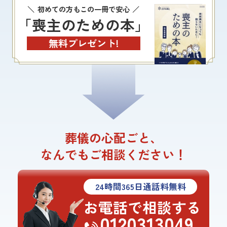
初めての方もこの一冊で安心
「喪主のための本」
無料プレゼント!
葬儀の心配ごと、
なんでもご相談ください！
24
時間
365
日通話料無料
お電話で相談する
0120313049