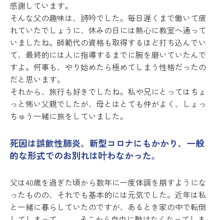
感謝しています。
そんな父の趣味は、詩吟でした。毎日遅くまで働いて疲
れていたでしょうに、休みの日には熱心に教室へ通って
いましたね。師範代の資格も取得するほど打ち込んでい
て、最終的には人に指導するまでに腕を磨いていたんで
すよ。何事も、やり始めたら極めてしまう性格だったの
だと思います。
それから、旅行も好きでしたね。私や兄にとってはちょ
っと怖い父親でしたが、母とはとても仲がよく、しょっ
ちゅう一緒に旅をしていました。
死因は誤飲性肺炎。新型コロナにもかかり、一般
的な形式でのお別れは叶わなかった。
父は40歳を過ぎた頃から数年に一度体調を崩すようにな
ったものの、それでも基本的には元気でした。近年は私
と一緒に暮らしていたのですが、あるとき家の中で転倒
してしまって……。そこから自由に動けなくなってしま