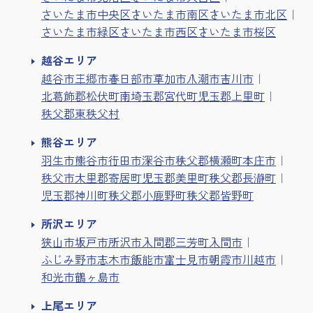
さいたま市中央区
さいたま市南区
さいたま市北区
さいたま市緑区
さいたま市西区
さいたま市桜区
越谷エリア
越谷市
三郷市
春日部市
草加市
八潮市
吉川市
北葛飾郡松伏町
南埼玉郡宮代町
児玉郡上里町
秩父郡東秩父村
熊谷エリア
羽生市
熊谷市
行田市
深谷市
秩父郡横瀬町
本庄市
秩父市
大里郡寄居町
児玉郡美里町
秩父郡長瀞町
児玉郡神川町
秩父郡小鹿野町
秩父郡皆野町
所沢エリア
狭山市
坂戸市
所沢市
入間郡三芳町
入間市
ふじみ野市
志木市
飯能市
富士見市
朝霞市
川越市
和光市
鶴ヶ島市
上尾エリア