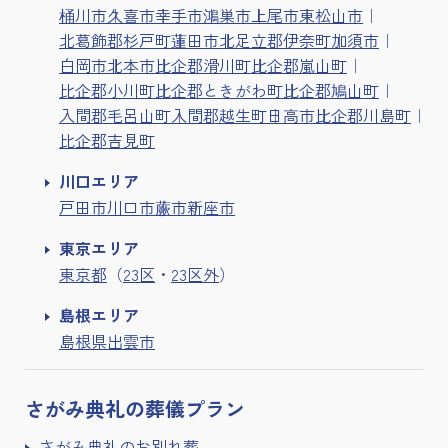
桶川市
久喜市
幸手市
鴻巣市
上尾市
東松山市
北葛飾郡杉戸町
蓮田市
北足立郡伊奈町
加須市
白岡市
北本市
比企郡滑川町
比企郡嵐山町
比企郡小川町
比企郡ときがわ町
比企郡鳩山町
入間郡毛呂山町
入間郡越生町
日高市
比企郡川島町
比企郡吉見町
川口エリア
戸田市
川口市
蕨市
新座市
東京エリア
東京都
（
23区
・
23区外
）
島根エリア
島根県出雲市
さがみ典礼の
葬儀プラン
さがみ典礼のお別れ葬