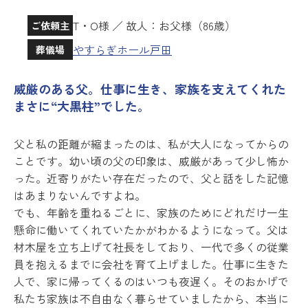
T・O様 ／ 故人：お父様（86歳）
ご依頼主
やすらぎホール戸田
葬儀場
威厳のある父。仕事に生き、家族を支えてくれた
まさに“大黒柱”でした。
父と私の距離が縮まったのは、私が大人になってからの
ことです。幼い頃の父の印象は、威厳があって少し怖か
った。近寄りがたい存在だったので、父と話をした記憶
はあまりないんですよね。
でも、年齢を重ねるごとに、家族のためにどれだけ一生
懸命に働いてくれていたかがわかるようになって。父は
材木屋を立ち上げて社長をしており、一代で多くの従業
員を抱えるまでに会社を育て上げました。仕事に生きた
人で、家に帰ってくるのはいつも夜遅く。そのおかげで
私たち家族は不自由なく暮らせていましたから、本当に