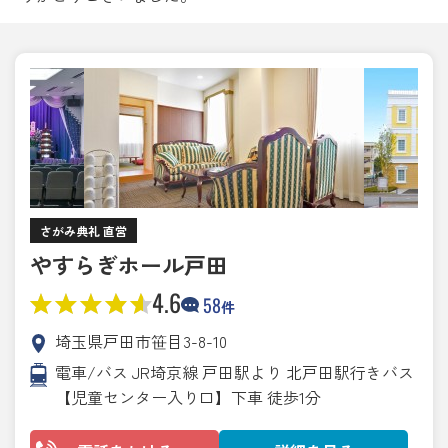
さがみ典礼 直営
やすらぎホール戸田
4.6
58
件
埼玉県戸田市笹目3-8-10
電車/バス JR埼京線 戸田駅より 北戸田駅行きバス
【児童センター入り口】下車 徒歩1分