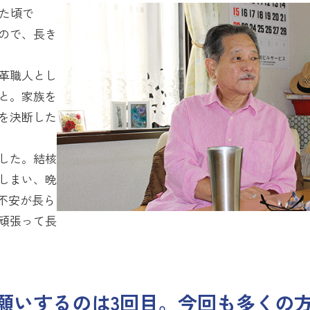
た頃で
ので、長き
革職人とし
と。家族を
を決断した
した。結核
しまい、晩
不安が長ら
頑張って長
願いするのは3回目。今回も多くの