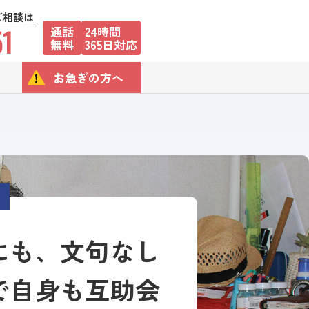
ご相談は
51
通話
24時間
無料
365日対応
お急ぎの方へ
にも、文句なし
で自身も互助会