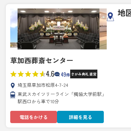
地
草加西葬斎センター
4.6
49
さがみ典礼 直営
件
埼玉県草加市松原4-7-24
東武スカイツリーライン「獨協大学前駅」
駅西口から車で10分
電話をかける
詳細を見る