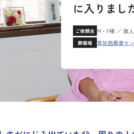
に入りまし
M・F様 ／ 故
ご依頼主
草加西葬斎セ
葬儀場