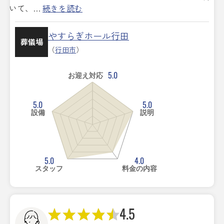
いて、…
続きを読む
やすらぎホール行田
葬儀場
（
行田市
）
5.0
お迎え対応
5.0
5.0
設備
説明
5.0
4.0
スタッフ
料金の内容
4.5