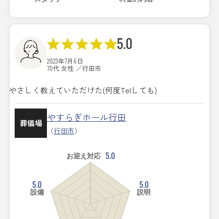
5.0
2023年7月6日
70代 女性 ／行田市
やさしく教えていただけた(何度Telしても)
やすらぎホール行田
葬儀場
（
行田市
）
5.0
お迎え対応
5.0
5.0
設備
説明