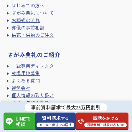
はじめての方へ
さがみ典礼について
お葬式の流れ
葬儀の事前相談
供花・供物のご注文
さがみ典礼の
ご紹介
一級葬祭ディレクター
式場用地募集
よくある質問
運営会社
個人情報の取り扱い
サイトご利用条件
事前資料請求で
最大25万円
割引
サイトマップ
資料請求
電話
する
をかける
LINEで
相談
メール・郵送でお届け
通話無料・相談のみもOK