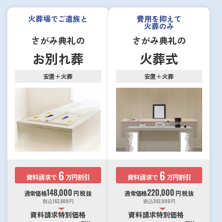
火葬場でご遺族と
費用を抑えて
火葬のみ
さがみ典礼の
さがみ典礼の
お別れ葬
火葬式
安置＋火葬
安置＋火葬
6
6
資料請求で
万円割引
資料請求で
万円割引
148,000
220,000
通常価格
円
税抜
通常価格
円
税抜
税込
162,800
円
税込
242,000
円
資料請求特別価格
資料請求特別価格