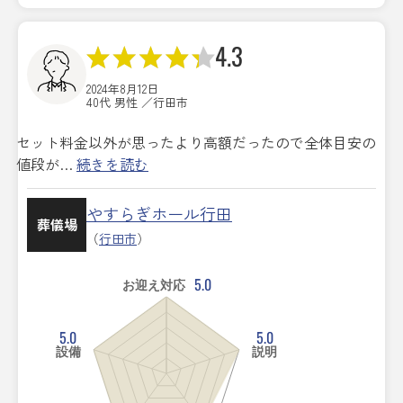
4.3
2024年8月12日
40代 男性 ／行田市
セット料金以外が思ったより高額だったので全体目安の
値段が…
続きを読む
やすらぎホール行田
葬儀場
（
行田市
）
5.0
お迎え対応
5.0
5.0
設備
説明