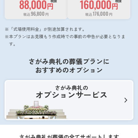
88,000
160,000
税抜
税抜
円
円
96,800
176,000
税込
円
税込
円
「式場使用料金」が別途加算されます。
本プランはお見積もり作成時での事前の申告が必要となりま
す。
さがみ典礼の葬儀プランに
おすすめのオプション
さがみ典礼の
オプションサービス
さがみ典礼が葬儀の全てサポートします