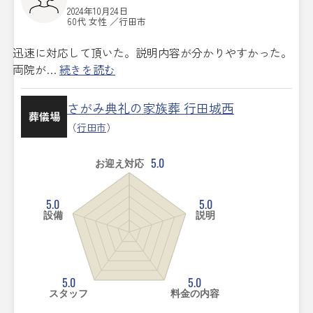
2024年10月24日
60代 女性 ／行田市
迅速に対応して頂いた。説明内容が分かりやすかった。
両院が…
続きを読む
さがみ典礼の家族葬 行田城西
葬儀場
（
行田市
）
5.0
お迎え対応
5.0
5.0
設備
説明
5.0
5.0
スタッフ
料金の内容