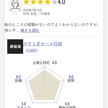
4.0
2023年7月13日
50代 女性 ／行田市
他のところの経験がないのでよくわからないのですが、
特に不…
続きを読む
やすらぎホール行田
葬儀場
（
行田市
）
4.0
お迎え対応
4.0
4.0
設備
説明
4.0
4.0
スタッフ
料金の内容