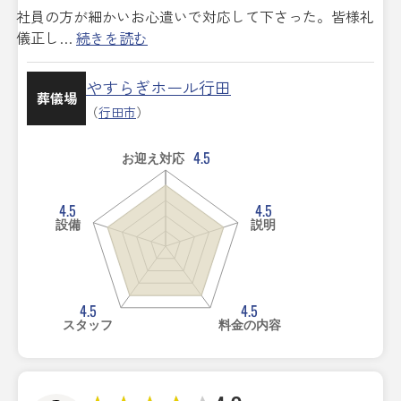
社員の方が細かいお心遣いで対応して下さった。皆様礼
儀正し…
続きを読む
やすらぎホール行田
葬儀場
（
行田市
）
4.5
お迎え対応
4.5
4.5
設備
説明
4.5
4.5
スタッフ
料金の内容