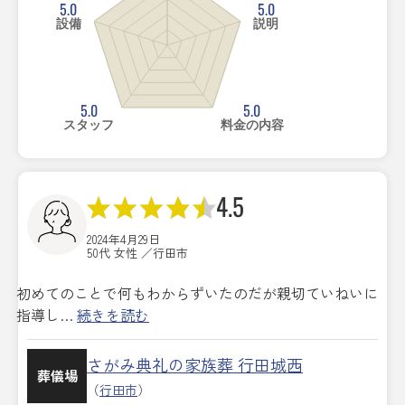
5.0
5.0
設備
説明
5.0
5.0
スタッフ
料金の内容
4.5
2024年4月29日
50代 女性 ／行田市
初めてのことで何もわからずいたのだが親切ていねいに
指導し…
続きを読む
さがみ典礼の家族葬 行田城西
葬儀場
（
行田市
）