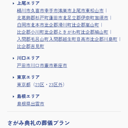
上尾エリア
桶川市
久喜市
幸手市
鴻巣市
上尾市
東松山市
北葛飾郡杉戸町
蓮田市
北足立郡伊奈町
加須市
白岡市
北本市
比企郡滑川町
比企郡嵐山町
比企郡小川町
比企郡ときがわ町
比企郡鳩山町
入間郡毛呂山町
入間郡越生町
日高市
比企郡川島町
比企郡吉見町
川口エリア
戸田市
川口市
蕨市
新座市
東京エリア
東京都
（
23区
・
23区外
）
島根エリア
島根県出雲市
さがみ典礼の
葬儀プラン