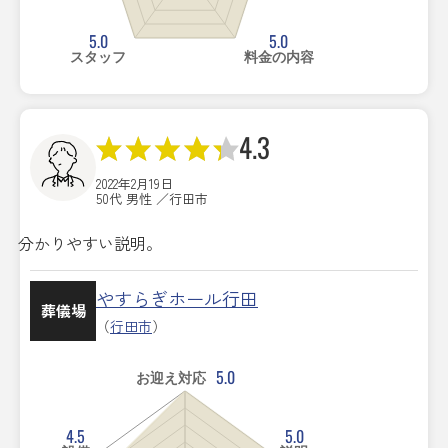
5.0
5.0
スタッフ
料金の内容
4.3
2022年2月19日
50代 男性 ／行田市
分かりやすい説明。
やすらぎホール行田
葬儀場
（
行田市
）
5.0
お迎え対応
4.5
5.0