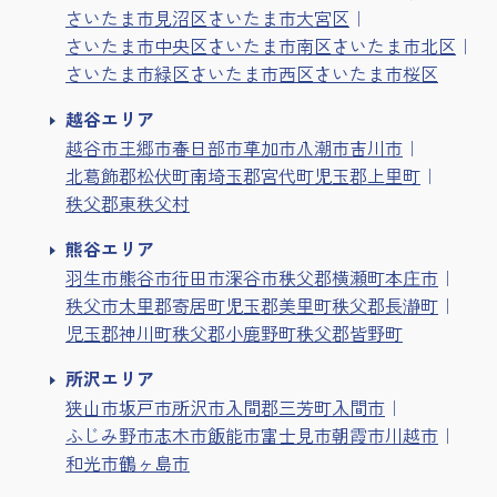
さいたま市見沼区
さいたま市大宮区
さいたま市中央区
さいたま市南区
さいたま市北区
さいたま市緑区
さいたま市西区
さいたま市桜区
越谷エリア
越谷市
三郷市
春日部市
草加市
八潮市
吉川市
北葛飾郡松伏町
南埼玉郡宮代町
児玉郡上里町
秩父郡東秩父村
熊谷エリア
羽生市
熊谷市
行田市
深谷市
秩父郡横瀬町
本庄市
秩父市
大里郡寄居町
児玉郡美里町
秩父郡長瀞町
児玉郡神川町
秩父郡小鹿野町
秩父郡皆野町
所沢エリア
狭山市
坂戸市
所沢市
入間郡三芳町
入間市
ふじみ野市
志木市
飯能市
富士見市
朝霞市
川越市
和光市
鶴ヶ島市