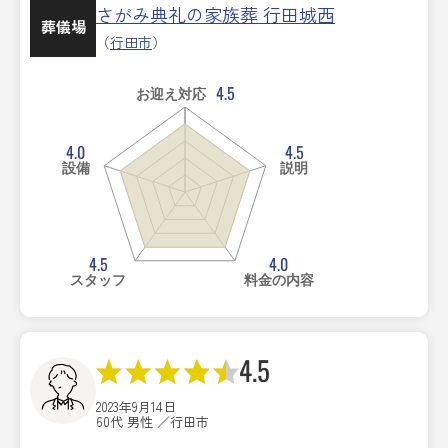
さがみ典礼の家族葬 行田城西
葬儀場
（
行田市
）
4.5
お迎え対応
4.0
4.5
設備
説明
4.5
4.0
スタッフ
料金の内容
4.5
2023年9月14日
60代 男性 ／行田市