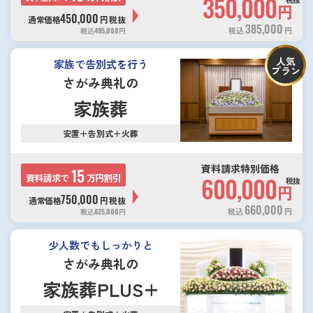
350,000
円
450,000
通常価格
円
税抜
385,000
税込
円
税込
495,000
円
人気
家族で告別式を行う
プラン
さがみ典礼の
家族葬
安置＋告別式＋火葬
資料請求特別価格
15
資料請求で
万円割引
600,000
税抜
円
750,000
通常価格
円
税抜
660,000
税込
円
税込
825,000
円
少人数でもしっかりと
さがみ典礼の
家族葬PLUS+