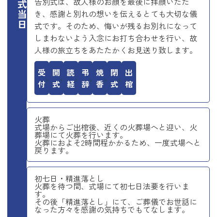
お葬式当日
告別式は、故人様のお顔を最後に拝顔いただ
き、感謝と別れの想いを伝えるとても大切な儀
式です。そのため、悔いが残るお別れになって
しまわないよう入念にお打ち合わせを行い、故
人様の旅立ちをあたたかくお見送り致します。
受付
開式
読経
弔辞
焼香
閉式
出棺
火葬
式場からご出棺後、近くの火葬場へと迎い、火
葬場にて火葬を行います。
火葬におよそ2時間程かかるため、一度式場へと
戻ります。
初七日・精進落とし
火葬を待つ間、式場にて初七日法要を行いま
す。
その後「精進落とし」にて、ご葬儀でお世話に
なった方々を感謝の気持ちでもてなします。