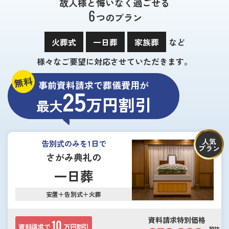
故人様と悔いなく過ごせる
6
つのプラン
火葬式
一日葬
家族葬
など
様々なご要望に対応させていただきます。
無料
事前資料請求で葬儀費用が
25
万円割引
最大
人気
告別式のみを1日で
プラン
さがみ典礼の
一日葬
安置＋告別式＋火葬
資料請求特別価格
10
資料請求で
万円割引
税抜