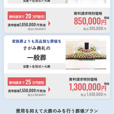
安置＋告別式＋火葬
資料請求特別価格
20
資料請求で
万円割引
850,000
税抜
円
1,050,000
通常価格
円
税抜
935,000
税込
円
税込
1,155,000
円
家族葬よりも高品質な葬儀を
さがみ典礼の
一般葬
安置＋告別式＋火葬
資料請求特別価格
25
資料請求で
万円割引
1,300,000
税抜
円
1,550,000
通常価格
円
税抜
1,430,000
税込
円
税込
1,705,000
円
費用を抑えて火葬のみを行う葬儀プラン