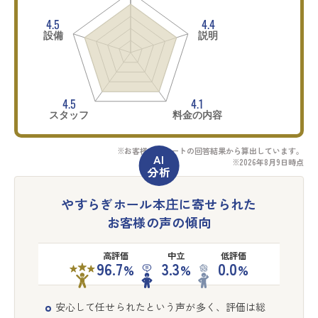
4.5
4.4
設備
説明
4.5
4.1
スタッフ
料金の内容
※お客様アンケートの回答結果から算出しています。
※2026年8月9日時点
やすらぎホール本庄に寄せられた
お客様の声の傾向
高評価
中立
低評価
96.7
3.3
0.0
%
%
%
安心して任せられたという声が多く、評価は総