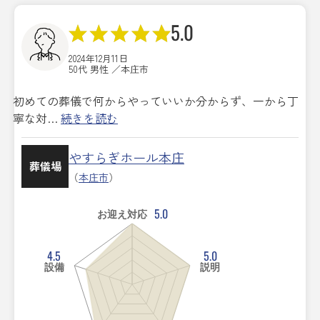
5.0
2024年12月11日
50代 男性 ／本庄市
初めての葬儀で何からやっていいか分からず、一から丁
寧な対…
続きを読む
やすらぎホール本庄
葬儀場
（
本庄市
）
5.0
お迎え対応
4.5
5.0
設備
説明