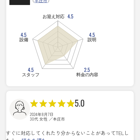
（
本庄市
）
4.5
お迎え対応
4.5
4.5
設備
説明
4.5
2.5
スタッフ
料金の内容
5.0
2024年8月7日
30代 女性 ／本庄市
すぐに対応してくれたり分からないことがあってTELし