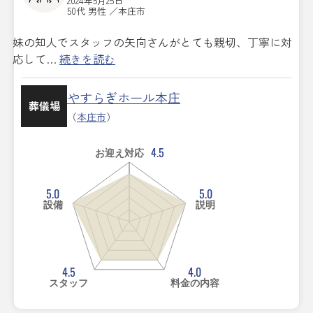
2024年5月25日
50代 男性 ／本庄市
妹の知人でスタッフの矢向さんがとても親切、丁寧に対
応して…
続きを読む
やすらぎホール本庄
葬儀場
（
本庄市
）
4.5
お迎え対応
5.0
5.0
設備
説明
4.5
4.0
スタッフ
料金の内容