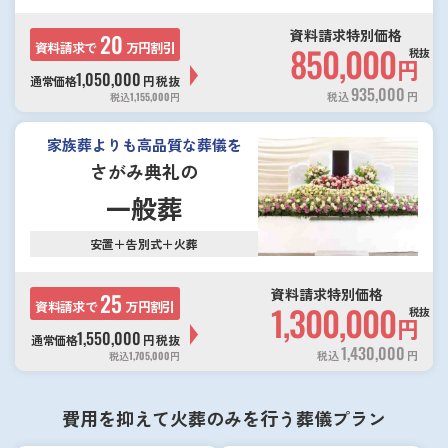
資料請求特別価格
20
資料請求で
万円割引
850,000
税抜
円
1,050,000
通常価格
円
税抜
935,000
税込
円
税込
1,155,000
円
家族葬よりも高品質な葬儀を
さがみ典礼の
一般葬
安置＋告別式＋火葬
資料請求特別価格
25
資料請求で
万円割引
1,300,000
税抜
円
1,550,000
通常価格
円
税抜
1,430,000
税込
円
税込
1,705,000
円
費用を抑えて火葬のみを行う葬儀プラン