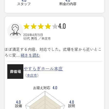
スタッフ
料金の内容
4.0
2024年4月19日
60代 男性 ／本庄市
ほぼ満足する内容、対応でした。式場を家から近いとこ
ろに変…
続きを読む
やすらぎホール本庄
葬儀場
（
本庄市
）
4.0
お迎え対応
4.0
4.0
設備
説明