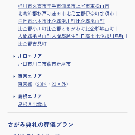
桶川市
久喜市
幸手市
鴻巣市
上尾市
東松山市
北葛飾郡杉戸町
蓮田市
北足立郡伊奈町
加須市
白岡市
北本市
比企郡滑川町
比企郡嵐山町
比企郡小川町
比企郡ときがわ町
比企郡鳩山町
入間郡毛呂山町
入間郡越生町
日高市
比企郡川島町
比企郡吉見町
川口エリア
戸田市
川口市
蕨市
新座市
東京エリア
東京都
（
23区
・
23区外
）
島根エリア
島根県出雲市
さがみ典礼の
葬儀プラン