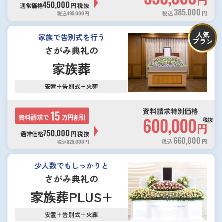
450,000
通常価格
円
税抜
385,000
税込
円
税込
495,000
円
人気
家族で告別式を行う
プラン
さがみ典礼の
家族葬
安置＋告別式＋火葬
資料請求特別価格
15
資料請求で
万円割引
600,000
税抜
円
750,000
通常価格
円
税抜
660,000
税込
円
税込
825,000
円
少人数でもしっかりと
さがみ典礼の
家族葬PLUS+
安置＋告別式＋火葬