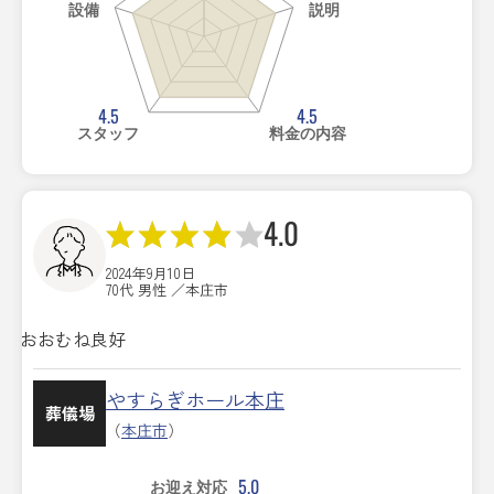
設備
説明
4.5
4.5
スタッフ
料金の内容
4.0
2024年9月10日
70代 男性 ／本庄市
おおむね良好
やすらぎホール本庄
葬儀場
（
本庄市
）
5.0
お迎え対応