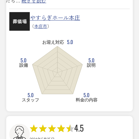
たら…
続きを読む
やすらぎホール本庄
葬儀場
（
本庄市
）
5.0
お迎え対応
5.0
5.0
設備
説明
5.0
5.0
スタッフ
料金の内容
4.5