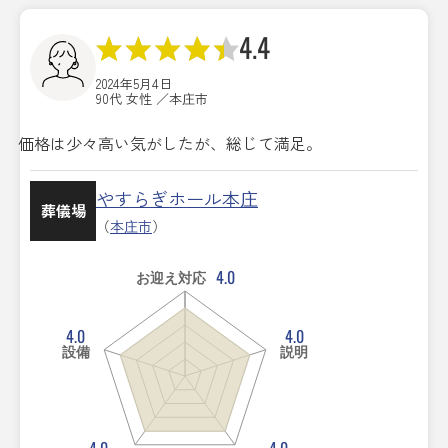
4.4
2024年5月4日
90代 女性 ／本庄市
価格は少々高い気がしたが、総じて満足。
やすらぎホール本庄
葬儀場
（
本庄市
）
4.0
お迎え対応
4.0
4.0
設備
説明
4.0
4.0