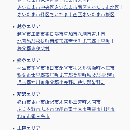
さいたま市中央区
さいたま市南区
さいたま市北区
さいたま市緑区
さいたま市西区
さいたま市桜区
越谷エリア
越谷市
三郷市
春日部市
草加市
八潮市
吉川市
北葛飾郡松伏町
南埼玉郡宮代町
児玉郡上里町
秩父郡東秩父村
熊谷エリア
羽生市
熊谷市
行田市
深谷市
秩父郡横瀬町
本庄市
秩父市
大里郡寄居町
児玉郡美里町
秩父郡長瀞町
児玉郡神川町
秩父郡小鹿野町
秩父郡皆野町
所沢エリア
狭山市
坂戸市
所沢市
入間郡三芳町
入間市
ふじみ野市
志木市
飯能市
富士見市
朝霞市
川越市
和光市
鶴ヶ島市
上尾エリア