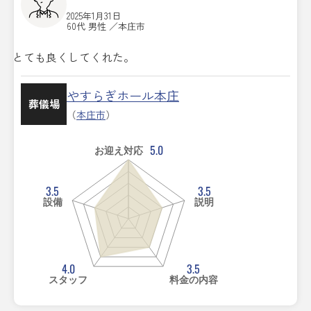
2025年1月31日
60代 男性 ／本庄市
とても良くしてくれた。
やすらぎホール本庄
葬儀場
（
本庄市
）
5.0
お迎え対応
3.5
3.5
設備
説明
4.0
3.5
スタッフ
料金の内容