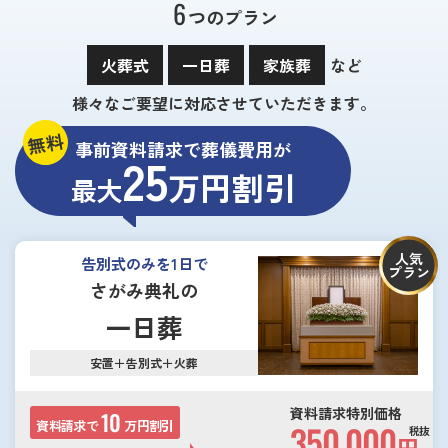
6
つのプラン
火葬式
一日葬
家族葬
など
様々なご要望に対応させていただきます。
無料
事前資料請求で葬儀費用が
25
万円割引
最大
人気
告別式のみを1日で
プラン
さがみ典礼の
一日葬
安置＋告別式＋火葬
資料請求特別価格
10
資料請求で
万円割引
350,000
税抜
円