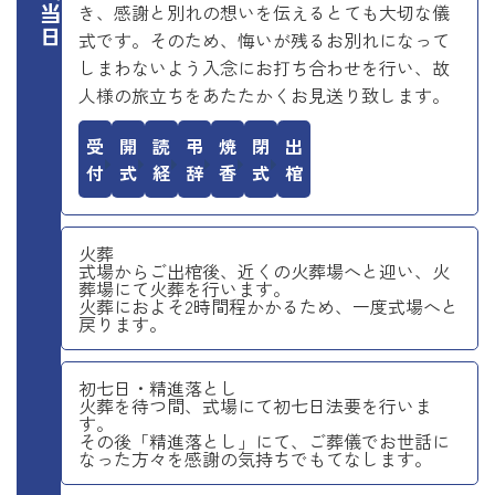
き、感謝と別れの想いを伝えるとても大切な儀
式です。そのため、悔いが残るお別れになって
しまわないよう入念にお打ち合わせを行い、故
人様の旅立ちをあたたかくお見送り致します。
受付
開式
読経
弔辞
焼香
閉式
出棺
火葬
式場からご出棺後、近くの火葬場へと迎い、火
葬場にて火葬を行います。
火葬におよそ2時間程かかるため、一度式場へと
戻ります。
初七日・精進落とし
火葬を待つ間、式場にて初七日法要を行いま
す。
その後「精進落とし」にて、ご葬儀でお世話に
なった方々を感謝の気持ちでもてなします。