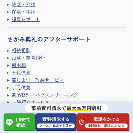
終活・介護
保険・相続
調査レポート
さがみ典礼の
アフターサポート
相続相談
お墓・霊園紹介
樹木葬
永代供養
墓じまい・改装サービス
手元供養
遺品整理・ハウスクリーニング
寺院紹介サービス
事前資料請求で
最大25万円
割引
資料請求
電話
する
をかける
LINEで
さがみ典礼に
ついて
相談
メール・郵送でお届け
通話無料・相談のみもOK