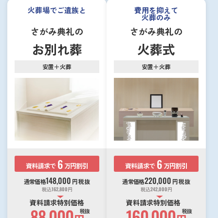
火葬場でご遺族と
費用を抑えて
火葬のみ
さがみ典礼の
さがみ典礼の
お別れ葬
火葬式
安置＋火葬
安置＋火葬
6
6
資料請求で
万円割引
資料請求で
万円割引
148,000
220,000
通常価格
円
税抜
通常価格
円
税抜
税込
162,800
円
税込
242,000
円
資料請求特別価格
資料請求特別価格
88,000
160,000
税抜
税抜