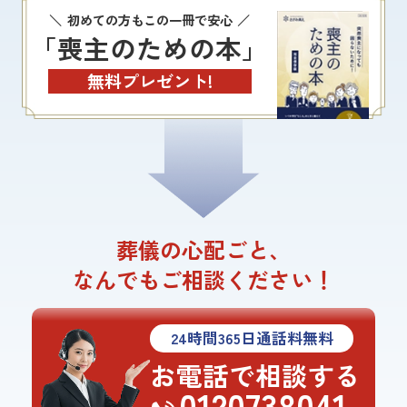
初めての方もこの一冊で安心
「喪主のための本」
無料プレゼント!
葬儀の心配ごと、
なんでもご相談ください！
24
時間
365
日通話料無料
お電話で相談する
0120738041