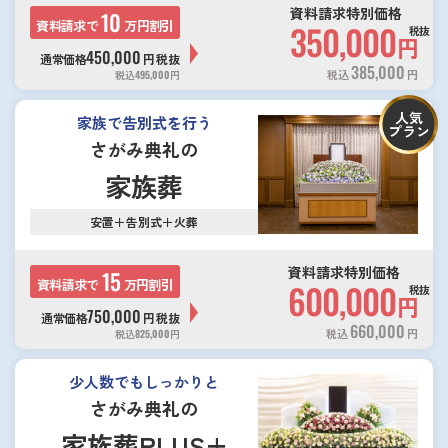
資料請求特別価格
10
資料請求で
万円割引
350,000
税抜
円
450,000
通常価格
円
税抜
385,000
税込
円
税込
495,000
円
人気
家族で告別式を行う
プラン
さがみ典礼の
家族葬
安置＋告別式＋火葬
資料請求特別価格
15
資料請求で
万円割引
600,000
税抜
円
750,000
通常価格
円
税抜
660,000
税込
円
税込
825,000
円
少人数でもしっかりと
さがみ典礼の
家族葬PLUS+