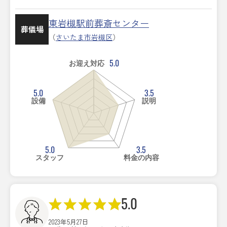
東岩槻駅前葬斎センター
葬儀場
（
さいたま市岩槻区
）
5.0
お迎え対応
5.0
3.5
設備
説明
5.0
3.5
スタッフ
料金の内容
5.0
2023年5月27日