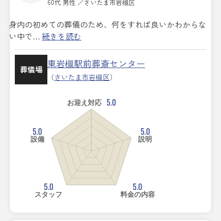
60代 男性 ／さいたま市岩槻区
身内の初めての葬儀のため、何をすれば良いかわからな
い中で…
続きを読む
東岩槻駅前葬斎センター
葬儀場
（
さいたま市岩槻区
）
5.0
お迎え対応
5.0
5.0
設備
説明
5.0
5.0
スタッフ
料金の内容