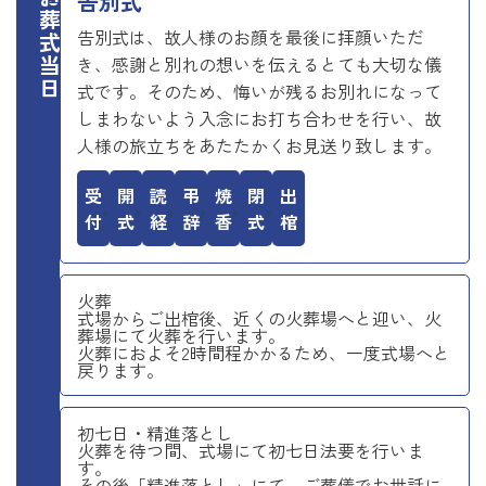
お葬式当日
告別式
告別式は、故人様のお顔を最後に拝顔いただ
き、感謝と別れの想いを伝えるとても大切な儀
式です。そのため、悔いが残るお別れになって
しまわないよう入念にお打ち合わせを行い、故
人様の旅立ちをあたたかくお見送り致します。
受付
開式
読経
弔辞
焼香
閉式
出棺
火葬
式場からご出棺後、近くの火葬場へと迎い、火
葬場にて火葬を行います。
火葬におよそ2時間程かかるため、一度式場へと
戻ります。
初七日・精進落とし
火葬を待つ間、式場にて初七日法要を行いま
す。
その後「精進落とし」にて、ご葬儀でお世話に