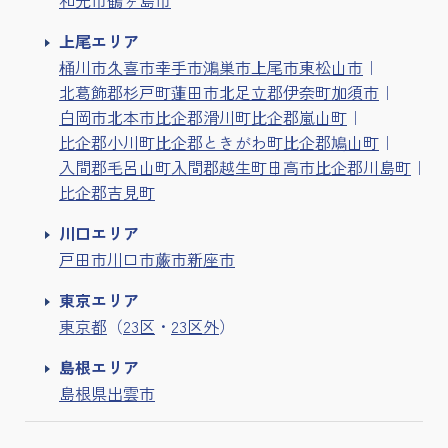
上尾エリア
桶川市
久喜市
幸手市
鴻巣市
上尾市
東松山市
北葛飾郡杉戸町
蓮田市
北足立郡伊奈町
加須市
白岡市
北本市
比企郡滑川町
比企郡嵐山町
比企郡小川町
比企郡ときがわ町
比企郡鳩山町
入間郡毛呂山町
入間郡越生町
日高市
比企郡川島町
比企郡吉見町
川口エリア
戸田市
川口市
蕨市
新座市
東京エリア
東京都
（
23区
・
23区外
）
島根エリア
島根県出雲市