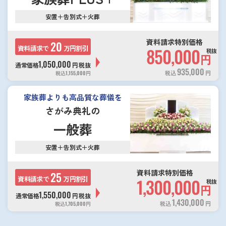
安置＋告別式＋火葬
資料請求特別価格
20
資料請求で
万円割引
850,000
税抜
円
1,050,000
通常価格
円
税抜
935,000
税込
円
税込
1,155,000
円
家族葬よりも高品質な葬儀を
さがみ典礼の
一般葬
安置＋告別式＋火葬
資料請求特別価格
25
資料請求で
万円割引
1,300,000
税抜
円
1,550,000
通常価格
円
税抜
1,430,000
税込
円
税込
1,705,000
円