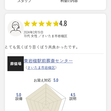
スタッフ
料金の内容
4.8
2024年2月19日
70代 女性 ／さいたま市岩槻区
とても気くばり目くばり共良かったです。
東岩槻駅前葬斎センター
葬儀場
（
さいたま市岩槻区
）
5.0
お迎え対応
5.0
4.5
設備
説明