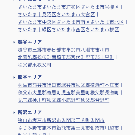
さいたま市
さいたま市浦和区
さいたま市岩槻区
さいたま市見沼区
さいたま市大宮区
さいたま市中央区
さいたま市南区
さいたま市北区
さいたま市緑区
さいたま市西区
さいたま市桜区
越谷エリア
越谷市
三郷市
春日部市
草加市
八潮市
吉川市
北葛飾郡松伏町
南埼玉郡宮代町
児玉郡上里町
秩父郡東秩父村
熊谷エリア
羽生市
熊谷市
行田市
深谷市
秩父郡横瀬町
本庄市
秩父市
大里郡寄居町
児玉郡美里町
秩父郡長瀞町
児玉郡神川町
秩父郡小鹿野町
秩父郡皆野町
所沢エリア
狭山市
坂戸市
所沢市
入間郡三芳町
入間市
ふじみ野市
志木市
飯能市
富士見市
朝霞市
川越市
和光市
鶴ヶ島市