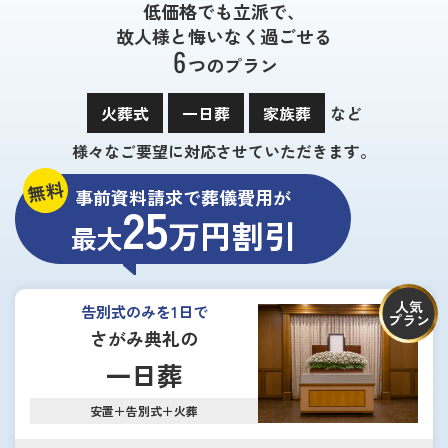
低価格でも立派で、
故人様と悔いなく過ごせる
6
つのプラン
火葬式
一日葬
家族葬
など
様々なご要望に対応させていただきます。
無料
事前資料請求で葬儀費用が
25
万円割引
最大
人気
告別式のみを1日で
プラン
さがみ典礼の
一日葬
安置＋告別式＋火葬