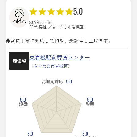
5.0
2023年5月16日
60代 男性 ／さいたま市岩槻区
非常に丁寧に対応して頂き、感謝申し上げます。
東岩槻駅前葬斎センター
葬儀場
（
さいたま市岩槻区
）
5.0
お迎え対応
5.0
5.0
設備
説明
5.0
5.0