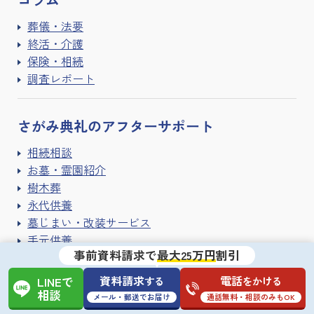
葬儀・法要
終活・介護
保険・相続
調査レポート
さがみ典礼の
アフターサポート
相続相談
お墓・霊園紹介
樹木葬
永代供養
墓じまい・改装サービス
手元供養
事前資料請求で
最大25万円
割引
遺品整理・ハウスクリーニング
寺院紹介サービス
資料請求
電話
する
をかける
LINEで
相談
メール・郵送でお届け
通話無料・相談のみもOK