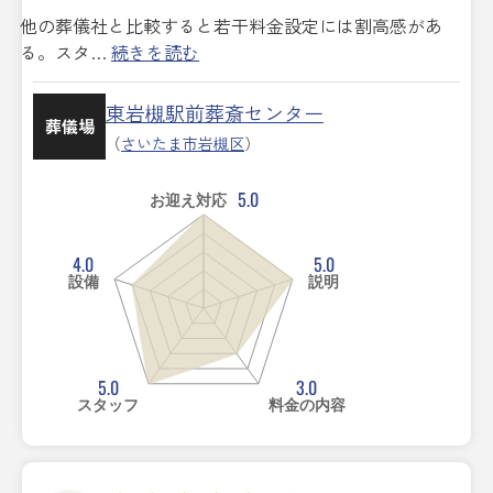
他の葬儀社と比較すると若干料金設定には割高感があ
る。スタ…
続きを読む
東岩槻駅前葬斎センター
葬儀場
（
さいたま市岩槻区
）
5.0
お迎え対応
4.0
5.0
設備
説明
5.0
3.0
スタッフ
料金の内容