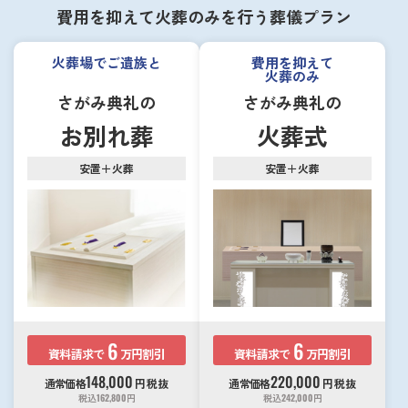
費用を抑えて火葬のみを行う葬儀プラン
火葬場でご遺族と
費用を抑えて
火葬のみ
さがみ典礼の
さがみ典礼の
お別れ葬
火葬式
安置＋火葬
安置＋火葬
6
6
資料請求で
万円割引
資料請求で
万円割引
148,000
220,000
通常価格
円
税抜
通常価格
円
税抜
税込
162,800
円
税込
242,000
円