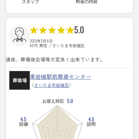
スタッフ
料金の内容
5.0
2023年2月8日
90代 男性 ／さいたま市岩槻区
通夜、葬儀後会場等大変良く出来ています。
東岩槻駅前葬斎センター
葬儀場
（
さいたま市岩槻区
）
5.0
お迎え対応
4.5
4.5
設備
説明