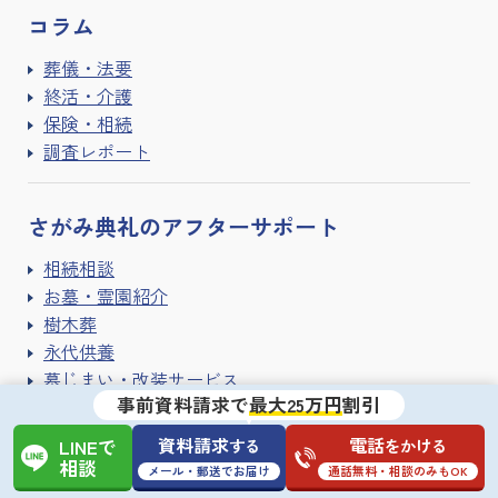
コラム
葬儀・法要
終活・介護
保険・相続
調査レポート
さがみ典礼の
アフターサポート
相続相談
お墓・霊園紹介
樹木葬
永代供養
墓じまい・改装サービス
事前資料請求で
最大25万円
割引
手元供養
遺品整理・ハウスクリーニング
資料請求
電話
する
をかける
LINEで
寺院紹介サービス
相談
メール・郵送でお届け
通話無料・相談のみもOK