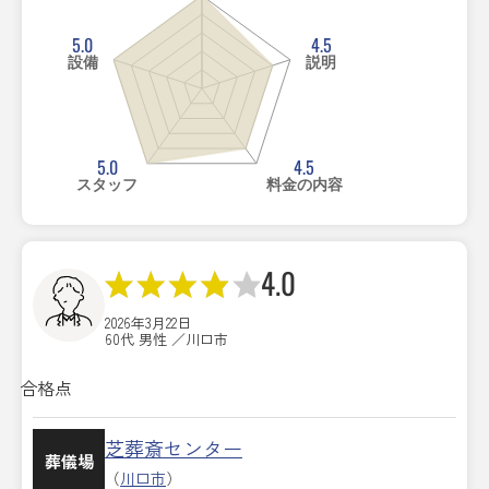
5.0
4.5
設備
説明
5.0
4.5
スタッフ
料金の内容
4.0
2026年3月22日
60代 男性 ／川口市
合格点
芝葬斎センター
葬儀場
（
川口市
）