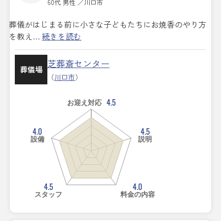
60代 男性 ／川口市
葬儀がはじまる前に小さな子どもたちにお焼香のやり方
を教え…
続きを読む
芝葬斎センター
葬儀場
（
川口市
）
4.5
お迎え対応
4.0
4.5
設備
説明
4.5
4.0
スタッフ
料金の内容