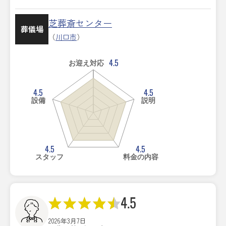
芝葬斎センター
葬儀場
（
川口市
）
4.5
お迎え対応
4.5
4.5
設備
説明
4.5
4.5
スタッフ
料金の内容
4.5
2026年3月7日