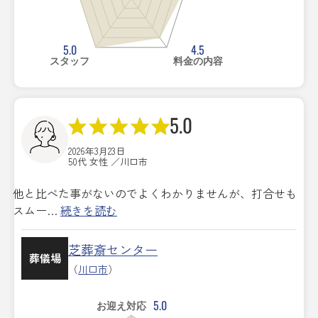
5.0
4.5
スタッフ
料金の内容
5.0
2026年3月23日
50代 女性 ／川口市
他と比べた事がないのでよくわかりませんが、打合せも
スムー…
続きを読む
芝葬斎センター
葬儀場
（
川口市
）
5.0
お迎え対応