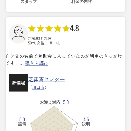
スタッフ
料金の内容
4.8
2026年1月24日
50代 女性 ／川口市
亡き父の名前で互助会に入っていたのが利用のきっかけ
です。…
続きを読む
芝葬斎センター
葬儀場
（
川口市
）
5.0
お迎え対応
5.0
4.5
設備
説明