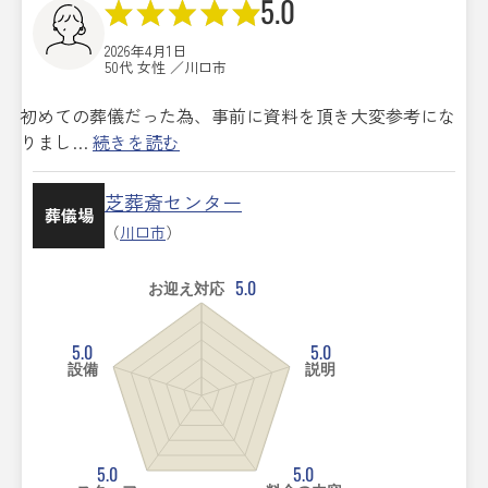
5.0
2026年4月1日
50代 女性 ／川口市
初めての葬儀だった為、事前に資料を頂き大変参考にな
りまし…
続きを読む
芝葬斎センター
葬儀場
（
川口市
）
5.0
お迎え対応
5.0
5.0
設備
説明
5.0
5.0