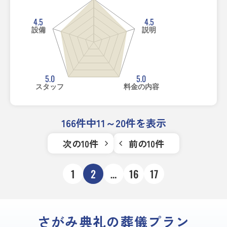
4.5
4.5
設備
説明
5.0
5.0
スタッフ
料金の内容
166件中11～20件を表示
次の10件
前の10件
1
2
…
16
17
さがみ典礼の葬儀プラン