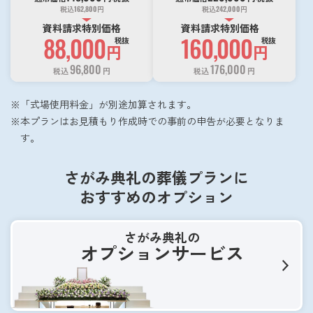
税込
162,800
円
税込
242,000
円
資料請求特別価格
資料請求特別価格
88,000
160,000
税抜
税抜
円
円
96,800
176,000
税込
円
税込
円
「式場使用料金」が別途加算されます。
本プランはお見積もり作成時での事前の申告が必要となりま
す。
さがみ典礼の葬儀プランに
おすすめのオプション
さがみ典礼の
オプションサービス