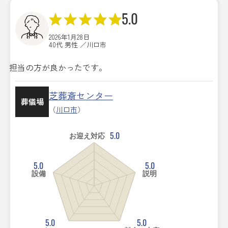
5.0
2026年1月28日
40代 男性 ／川口市
担当の方が良かったです。
芝葬斎センター
葬儀場
（
川口市
）
5.0
お迎え対応
5.0
5.0
設備
説明
5.0
5.0