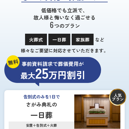
低価格でも立派で、
故人様と悔いなく過ごせる
6
つのプラン
火葬式
一日葬
家族葬
など
様々なご要望に対応させていただきます。
無料
事前資料請求で葬儀費用が
25
万円割引
最大
人気
告別式のみを1日で
プラン
さがみ典礼の
一日葬
安置＋告別式＋火葬