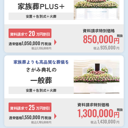
家族葬PLUS+
安置＋告別式＋火葬
資料請求特別価格
20
資料請求で
万円割引
850,000
税抜
円
1,050,000
通常価格
円
税抜
935,000
税込
円
税込
1,155,000
円
家族葬よりも高品質な葬儀を
さがみ典礼の
一般葬
安置＋告別式＋火葬
資料請求特別価格
25
資料請求で
万円割引
1,300,000
税抜
円
1,550,000
通常価格
円
税抜
1,430,000
税込
円
税込
1,705,000
円