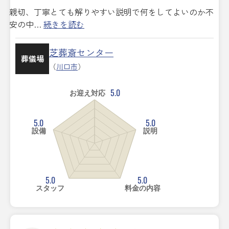
親切、丁寧とても解りやすい説明で何をしてよいのか不
安の中…
続きを読む
芝葬斎センター
葬儀場
（
川口市
）
5.0
お迎え対応
5.0
5.0
設備
説明
5.0
5.0
スタッフ
料金の内容