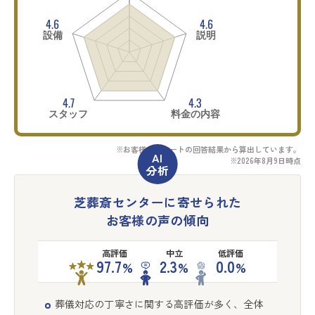
4.6
4.6
設備
説明
4.7
4.3
スタッフ
料金の内容
※お客様アンケートの回答結果から算出しています。
※2026年8月9日時点
芝葬斎センターに寄せられた
お客様の声の傾向
高評価
中立
低評価
97.7
2.3
0.0
%
%
%
葬儀対応の丁寧さに関する高評価が多く、全体