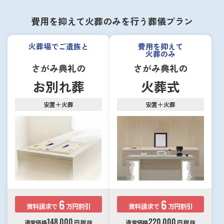
費用を抑えて火葬のみを行う葬儀プラン
火葬場でご遺族と
費用を抑えて
火葬のみ
さがみ典礼の
さがみ典礼の
お別れ葬
火葬式
安置＋火葬
安置＋火葬
6
6
資料請求で
万円割引
資料請求で
万円割引
148,000
220,000
通常価格
円
税抜
通常価格
円
税抜