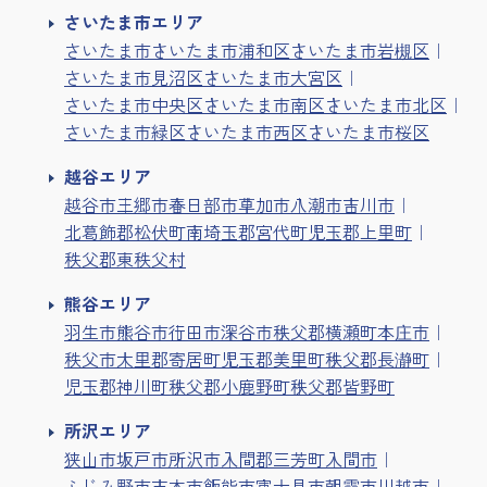
さいたま市エリア
さいたま市
さいたま市浦和区
さいたま市岩槻区
さいたま市見沼区
さいたま市大宮区
さいたま市中央区
さいたま市南区
さいたま市北区
さいたま市緑区
さいたま市西区
さいたま市桜区
越谷エリア
越谷市
三郷市
春日部市
草加市
八潮市
吉川市
北葛飾郡松伏町
南埼玉郡宮代町
児玉郡上里町
秩父郡東秩父村
熊谷エリア
羽生市
熊谷市
行田市
深谷市
秩父郡横瀬町
本庄市
秩父市
大里郡寄居町
児玉郡美里町
秩父郡長瀞町
児玉郡神川町
秩父郡小鹿野町
秩父郡皆野町
所沢エリア
狭山市
坂戸市
所沢市
入間郡三芳町
入間市
ふじみ野市
志木市
飯能市
富士見市
朝霞市
川越市