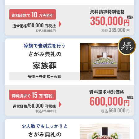
資料請求特別価格
10
資料請求で
万円割引
350,000
税抜
円
450,000
通常価格
円
税抜
385,000
税込
円
税込
495,000
円
人気
家族で告別式を行う
プラン
さがみ典礼の
家族葬
安置＋告別式＋火葬
資料請求特別価格
15
資料請求で
万円割引
600,000
税抜
円
750,000
通常価格
円
税抜
660,000
税込
円
税込
825,000
円
少人数でもしっかりと
さがみ典礼の