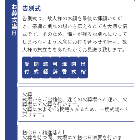
お葬式当日
告別式
告別式は、故人様のお顔を最後に拝顔いただ
き、感謝と別れの想いを伝えるとても大切な儀
式です。そのため、悔いが残るお別れになって
しまわないよう入念にお打ち合わせを行い、故
人様の旅立ちをあたたかくお見送り致します。
受付
開式
読経
弔辞
焼香
閉式
出棺
火葬
式場からご出棺後、近くの火葬場へと迎い、火
葬場にて火葬を行います。
火葬におよそ2時間程かかるため、一度式場へと
戻ります。
初七日・精進落とし
火葬を待つ間、式場にて初七日法要を行いま