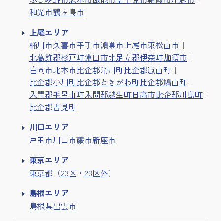
和光市
鶴ヶ島市
上尾エリア
桶川市
久喜市
幸手市
鴻巣市
上尾市
東松山市
北葛飾郡杉戸町
蓮田市
北足立郡伊奈町
加須市
白岡市
北本市
比企郡滑川町
比企郡嵐山町
比企郡小川町
比企郡ときがわ町
比企郡鳩山町
入間郡毛呂山町
入間郡越生町
日高市
比企郡川島町
比企郡吉見町
川口エリア
戸田市
川口市
蕨市
新座市
東京エリア
東京都
（
23区
・
23区外
）
島根エリア
島根県出雲市