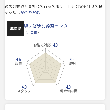
親族の葬儀も貴社にて行っており、自分の父も任せて良
かった…
続きを読む
鳩ヶ谷駅前葬斎センター
葬儀場
（
川口市
）
4.0
お迎え対応
4.5
4.5
設備
説明
4.0
4.0
スタッフ
料金の内容