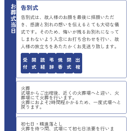
お葬式当日
告別式
告別式は、故人様のお顔を最後に拝顔いただ
き、感謝と別れの想いを伝えるとても大切な儀
式です。そのため、悔いが残るお別れになって
しまわないよう入念にお打ち合わせを行い、故
人様の旅立ちをあたたかくお見送り致します。
受付
開式
読経
弔辞
焼香
閉式
出棺
火葬
式場からご出棺後、近くの火葬場へと迎い、火
葬場にて火葬を行います。
火葬におよそ2時間程かかるため、一度式場へと
戻ります。
初七日・精進落とし
火葬を待つ間、式場にて初七日法要を行いま