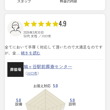
スタッフ
料金の内容
4.9
2026年3月30日
50代 女性 ／川口市
全てにおいて手厚く対応して頂いたので大満足なのです
が、金…
続きを読む
鳩ヶ谷駅前葬斎センター
葬儀場
（
川口市
）
5.0
お迎え対応
5.0
5.0
設備
説明