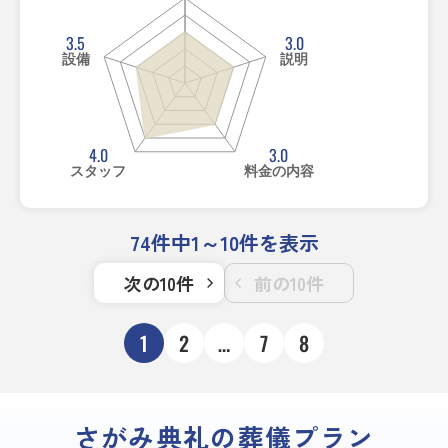
3.5
3.0
設備
説明
4.0
3.0
スタッフ
料金の内容
74件中1～10件を表示
次の10件
前の10件
1
2
…
7
8
さがみ典礼の葬儀プラン