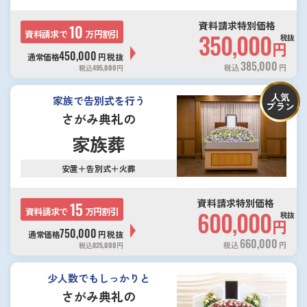
資料請求特別価格
10
資料請求で
万円割引
350,000
税抜
円
450,000
通常価格
円
税抜
385,000
税込
円
税込
495,000
円
人気
家族で告別式を行う
プラン
さがみ典礼の
家族葬
安置＋告別式＋火葬
資料請求特別価格
15
資料請求で
万円割引
600,000
税抜
円
750,000
通常価格
円
税抜
660,000
税込
円
税込
825,000
円
少人数でもしっかりと
さがみ典礼の