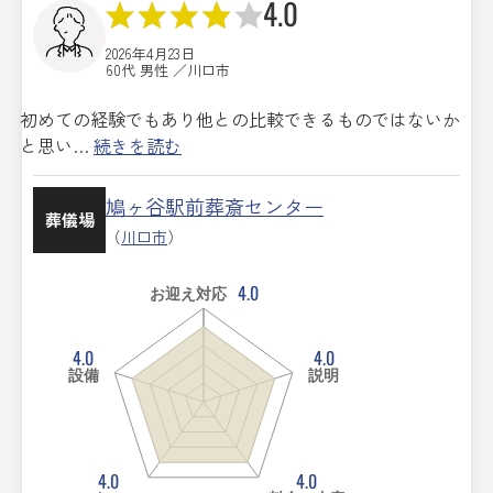
4.0
2026年4月23日
60代 男性 ／川口市
初めての経験でもあり他との比較できるものではないか
と思い…
続きを読む
鳩ヶ谷駅前葬斎センター
葬儀場
（
川口市
）
4.0
お迎え対応
4.0
4.0
設備
説明
4.0
4.0