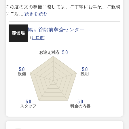
この度の父の葬儀に際しては、ご丁寧にお手配、ご親切
にご対…
続きを読む
鳩ヶ谷駅前葬斎センター
葬儀場
（
川口市
）
5.0
お迎え対応
5.0
5.0
設備
説明
5.0
5.0
スタッフ
料金の内容