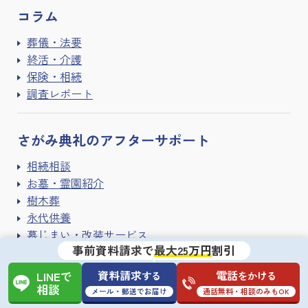
コラム
葬儀・法要
終活・介護
保険・相続
調査レポート
さがみ典礼の
アフターサポート
相続相談
お墓・霊園紹介
樹木葬
永代供養
墓じまい・改装サービス
事前資料請求で
最大25万円
割引
手元供養
遺品整理・ハウスクリーニング
資料請求
電話
する
をかける
LINEで
寺院紹介サービス
相談
メール・郵送でお届け
通話無料・相談のみもOK