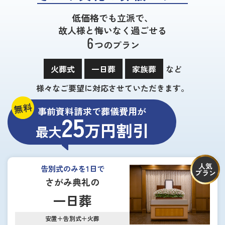
低価格でも立派で、
故人様と悔いなく過ごせる
6
つのプラン
火葬式
一日葬
家族葬
など
様々なご要望に対応させていただきます。
無料
事前資料請求で葬儀費用が
25
万円割引
最大
人気
告別式のみを1日で
プラン
さがみ典礼の
一日葬
安置＋告別式＋火葬