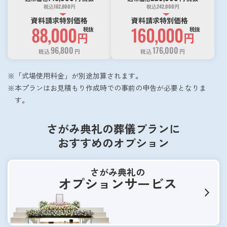
税込
162,800
円
税込
242,000
円
資料請求特別価格
資料請求特別価格
88,000
160,000
税抜
税抜
円
円
96,800
176,000
税込
円
税込
円
「式場使用料金」が別途加算されます。
本プランはお見積もり作成時での事前の申告が必要となりま
す。
さがみ典礼の葬儀プランに
おすすめのオプション
さがみ典礼の
オプションサービス