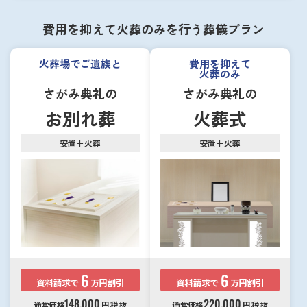
費用を抑えて火葬のみを行う葬儀プラン
火葬場でご遺族と
費用を抑えて
火葬のみ
さがみ典礼の
さがみ典礼の
お別れ葬
火葬式
安置＋火葬
安置＋火葬
6
6
資料請求で
万円割引
資料請求で
万円割引
148,000
220,000
通常価格
円
税抜
通常価格
円
税抜