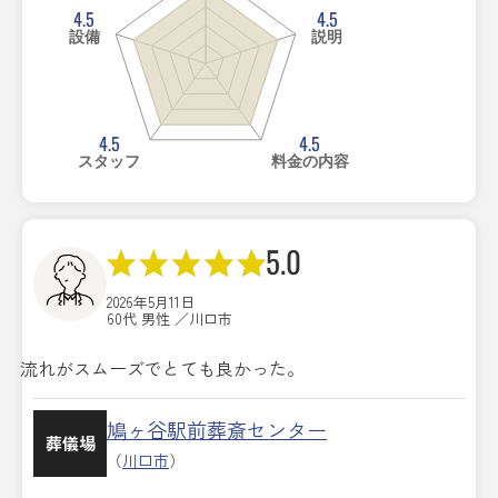
4.5
4.5
設備
説明
4.5
4.5
スタッフ
料金の内容
5.0
2026年5月11日
60代 男性 ／川口市
流れがスムーズでとても良かった。
鳩ヶ谷駅前葬斎センター
葬儀場
（
川口市
）