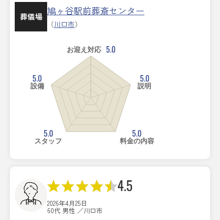
鳩ヶ谷駅前葬斎センター
葬儀場
（
川口市
）
5.0
お迎え対応
5.0
5.0
設備
説明
5.0
5.0
スタッフ
料金の内容
4.5
2026年4月25日
60代 男性 ／川口市