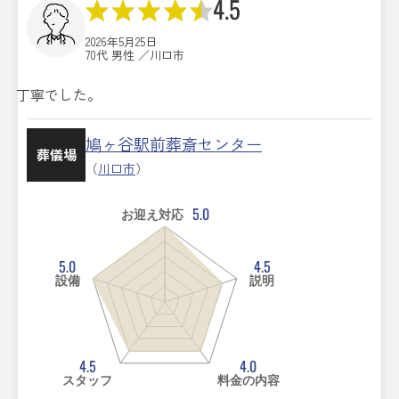
4.5
2026年5月25日
70代 男性 ／川口市
丁寧でした。
鳩ヶ谷駅前葬斎センター
葬儀場
（
川口市
）
5.0
お迎え対応
5.0
4.5
設備
説明
4.5
4.0
スタッフ
料金の内容