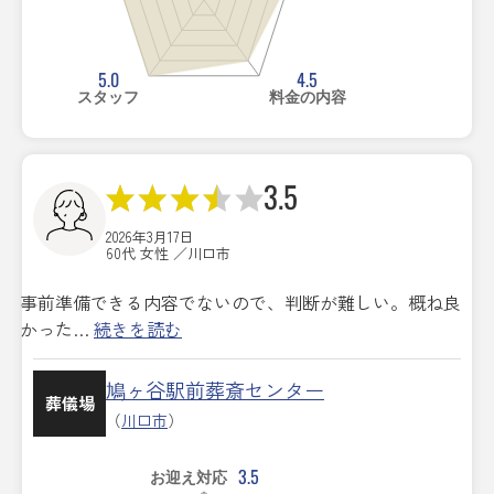
5.0
4.5
スタッフ
料金の内容
3.5
2026年3月17日
60代 女性 ／川口市
事前準備できる内容でないので、判断が難しい。概ね良
かった…
続きを読む
鳩ヶ谷駅前葬斎センター
葬儀場
（
川口市
）
3.5
お迎え対応