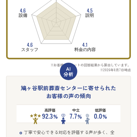
4.6
4.5
設備
説明
4.6
4.1
スタッフ
料金の内容
※お客様アンケートの回答結果から算出しています。
※2026年8月7日時点
鳩ヶ谷駅前葬斎センターに寄せられた
お客様の声の傾向
高評価
中立
低評価
92.3
7.7
0.0
%
%
%
丁寧で安心できる対応を評価する声が多く、全