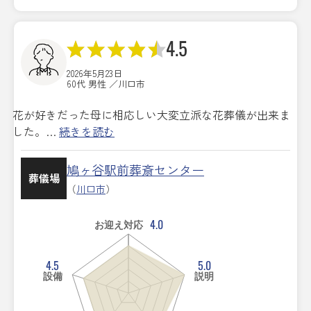
4.5
2026年5月23日
60代 男性 ／川口市
花が好きだった母に相応しい大変立派な花葬儀が出来ま
した。…
続きを読む
鳩ヶ谷駅前葬斎センター
葬儀場
（
川口市
）
4.0
お迎え対応
4.5
5.0
設備
説明