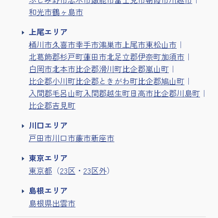
和光市
鶴ヶ島市
上尾エリア
桶川市
久喜市
幸手市
鴻巣市
上尾市
東松山市
北葛飾郡杉戸町
蓮田市
北足立郡伊奈町
加須市
白岡市
北本市
比企郡滑川町
比企郡嵐山町
比企郡小川町
比企郡ときがわ町
比企郡鳩山町
入間郡毛呂山町
入間郡越生町
日高市
比企郡川島町
比企郡吉見町
川口エリア
戸田市
川口市
蕨市
新座市
東京エリア
東京都
（
23区
・
23区外
）
島根エリア
島根県出雲市