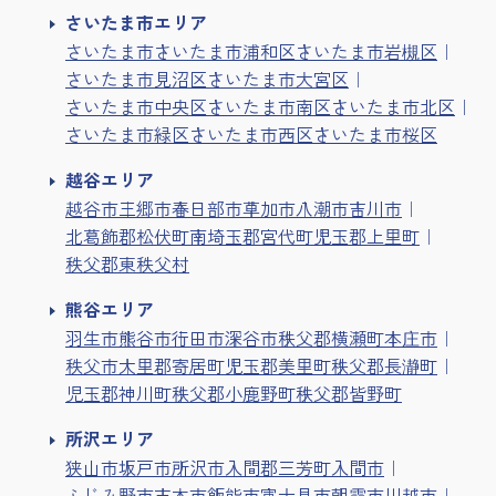
さいたま市エリア
さいたま市
さいたま市浦和区
さいたま市岩槻区
さいたま市見沼区
さいたま市大宮区
さいたま市中央区
さいたま市南区
さいたま市北区
さいたま市緑区
さいたま市西区
さいたま市桜区
越谷エリア
越谷市
三郷市
春日部市
草加市
八潮市
吉川市
北葛飾郡松伏町
南埼玉郡宮代町
児玉郡上里町
秩父郡東秩父村
熊谷エリア
羽生市
熊谷市
行田市
深谷市
秩父郡横瀬町
本庄市
秩父市
大里郡寄居町
児玉郡美里町
秩父郡長瀞町
児玉郡神川町
秩父郡小鹿野町
秩父郡皆野町
所沢エリア
狭山市
坂戸市
所沢市
入間郡三芳町
入間市
ふじみ野市
志木市
飯能市
富士見市
朝霞市
川越市