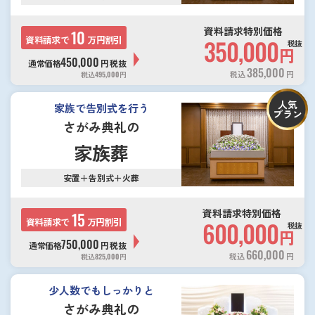
資料請求特別価格
10
資料請求で
万円割引
350,000
税抜
円
450,000
通常価格
円
税抜
385,000
税込
円
税込
495,000
円
人気
家族で告別式を行う
プラン
さがみ典礼の
家族葬
安置＋告別式＋火葬
資料請求特別価格
15
資料請求で
万円割引
600,000
税抜
円
750,000
通常価格
円
税抜
660,000
税込
円
税込
825,000
円
少人数でもしっかりと
さがみ典礼の