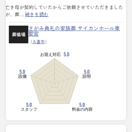
亡き母が契約していたからご依頼させていただきました
が、葬…
続きを読む
さがみ典礼の家族葬 サイカンホール東
鷲宮
葬儀場
（
久喜市
）
5.0
お迎え対応
5.0
5.0
設備
説明
5.0
5.0
スタッフ
料金の内容