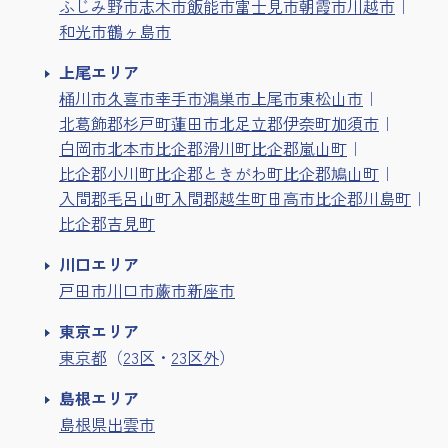
ふじみ野市
志木市
飯能市
富士見市
朝霞市
川越市
和光市
鶴ヶ島市
上尾エリア
桶川市
久喜市
幸手市
鴻巣市
上尾市
東松山市
北葛飾郡杉戸町
蓮田市
北足立郡伊奈町
加須市
白岡市
北本市
比企郡滑川町
比企郡嵐山町
比企郡小川町
比企郡ときがわ町
比企郡鳩山町
入間郡毛呂山町
入間郡越生町
日高市
比企郡川島町
比企郡吉見町
川口エリア
戸田市
川口市
蕨市
新座市
東京エリア
東京都
（
23区
・
23区外
）
島根エリア
島根県出雲市