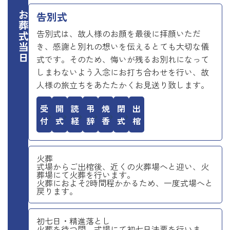
お葬式当日
告別式
告別式は、故人様のお顔を最後に拝顔いただ
き、感謝と別れの想いを伝えるとても大切な儀
式です。そのため、悔いが残るお別れになって
しまわないよう入念にお打ち合わせを行い、故
人様の旅立ちをあたたかくお見送り致します。
受付
開式
読経
弔辞
焼香
閉式
出棺
火葬
式場からご出棺後、近くの火葬場へと迎い、火
葬場にて火葬を行います。
火葬におよそ2時間程かかるため、一度式場へと
戻ります。
初七日・精進落とし
火葬を待つ間、式場にて初七日法要を行いま