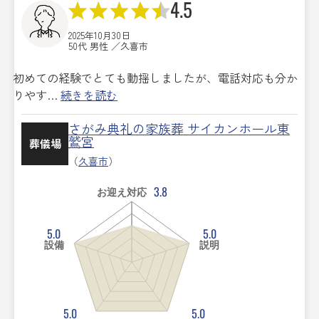
4.5
2025年10月30日
50代 男性 ／久喜市
初めての経験でとても動揺しましたが、電話対応も分か
りやす…
続きを読む
さがみ典礼の家族葬 サイカンホール東
鷲宮
葬儀場
（
久喜市
）
3.8
お迎え対応
5.0
5.0
設備
説明
5.0
5.0