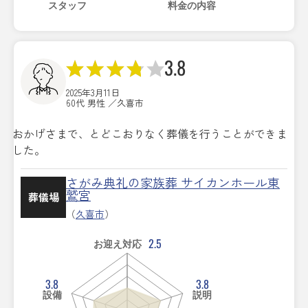
スタッフ
料金の内容
3.8
2025年3月11日
60代 男性 ／久喜市
おかげさまで、とどこおりなく葬儀を行うことができま
した。
さがみ典礼の家族葬 サイカンホール東
鷲宮
葬儀場
（
久喜市
）
2.5
お迎え対応
3.8
3.8
設備
説明