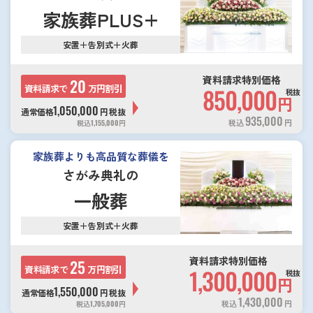
家族葬PLUS+
安置＋告別式＋火葬
資料請求特別価格
20
資料請求で
万円割引
850,000
税抜
円
1,050,000
通常価格
円
税抜
935,000
税込
円
税込
1,155,000
円
家族葬よりも高品質な葬儀を
さがみ典礼の
一般葬
安置＋告別式＋火葬
資料請求特別価格
25
資料請求で
万円割引
1,300,000
税抜
円
1,550,000
通常価格
円
税抜
1,430,000
税込
円
税込
1,705,000
円