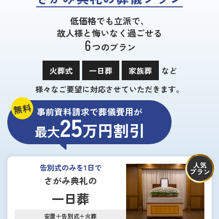
低価格でも立派で、
故人様と悔いなく過ごせる
6
つのプラン
火葬式
一日葬
家族葬
など
様々なご要望に対応させていただきます。
無料
事前資料請求で葬儀費用が
25
万円割引
最大
人気
告別式のみを1日で
プラン
さがみ典礼の
一日葬
安置＋告別式＋火葬