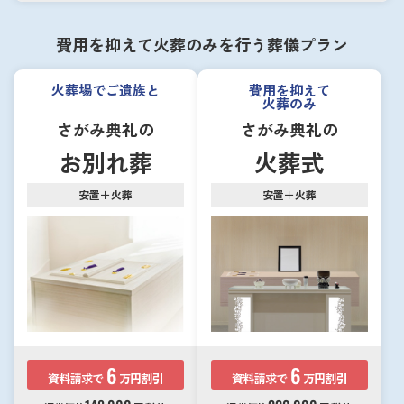
費用を抑えて火葬のみを行う葬儀プラン
火葬場でご遺族と
費用を抑えて
火葬のみ
さがみ典礼の
さがみ典礼の
お別れ葬
火葬式
安置＋火葬
安置＋火葬
6
6
資料請求で
万円割引
資料請求で
万円割引