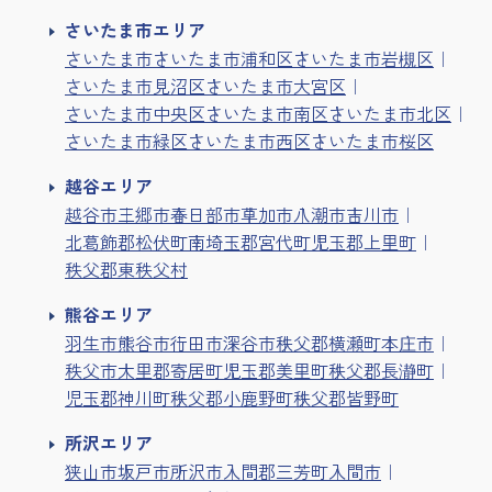
さいたま市エリア
さいたま市
さいたま市浦和区
さいたま市岩槻区
さいたま市見沼区
さいたま市大宮区
さいたま市中央区
さいたま市南区
さいたま市北区
さいたま市緑区
さいたま市西区
さいたま市桜区
越谷エリア
越谷市
三郷市
春日部市
草加市
八潮市
吉川市
北葛飾郡松伏町
南埼玉郡宮代町
児玉郡上里町
秩父郡東秩父村
熊谷エリア
羽生市
熊谷市
行田市
深谷市
秩父郡横瀬町
本庄市
秩父市
大里郡寄居町
児玉郡美里町
秩父郡長瀞町
児玉郡神川町
秩父郡小鹿野町
秩父郡皆野町
所沢エリア
狭山市
坂戸市
所沢市
入間郡三芳町
入間市