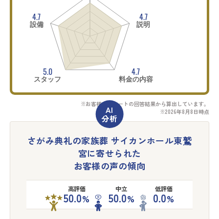
4.7
4.7
設備
説明
5.0
4.7
スタッフ
料金の内容
※お客様アンケートの回答結果から算出しています。
※2026年8月8日時点
さがみ典礼の家族葬 サイカンホール東鷲
宮に寄せられた
お客様の声の傾向
高評価
中立
低評価
50.0
50.0
0.0
%
%
%