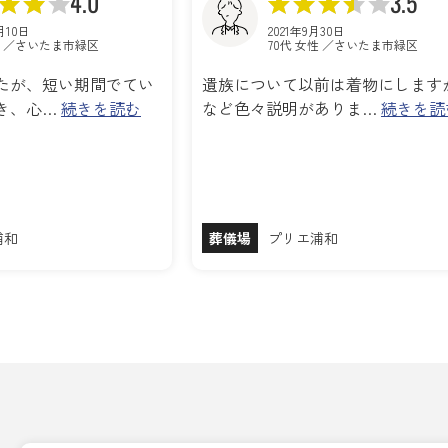
4.0
3.5
0月10日
2021年9月30日
性 ／さいたま市緑区
70代 女性 ／さいたま市緑区
たが、短い期間でてい
遺族について以前は着物にします
き、心…
続きを読む
など色々説明がありま…
続きを読
浦和
葬儀場
プリエ浦和