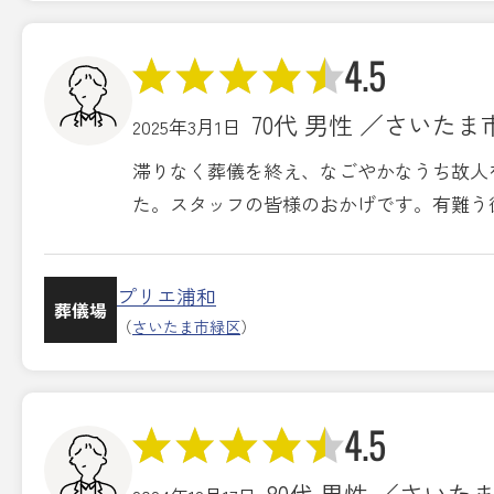
4.5
70代 男性 ／さいたま
2025年3月1日
滞りなく葬儀を終え、なごやかなうち故人
た。スタッフの皆様のおかげです。有難う
プリエ浦和
葬儀場
（
さいたま市緑区
）
4.5
80代 男性 ／さいた