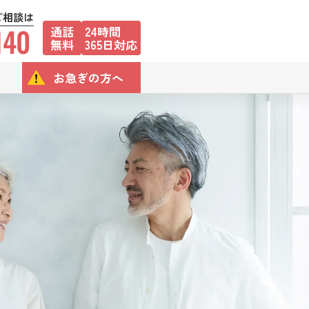
ご相談は
140
通話
24時間
無料
365日対応
お急ぎの方へ