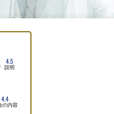
4.5
説明
4.4
金の内容