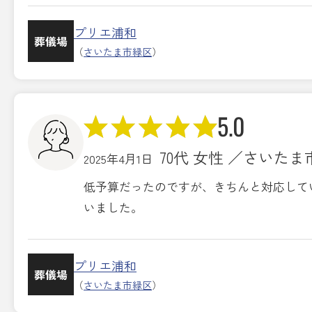
プリエ浦和
葬儀場
（
さいたま市緑区
）
5.0
70代 女性 ／さいた
2025年4月1日
低予算だったのですが、きちんと対応して
いました。
プリエ浦和
葬儀場
（
さいたま市緑区
）