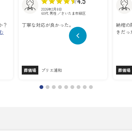
4.5
2026年2月8日
60代 男性 ／さいたま市緑区
か？
丁寧な対応が良かった。
納棺の
む
きだっ
葬儀場
プリエ浦和
葬儀場