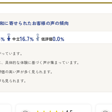
和に寄せられた
お客様の声の傾向
3
16.7
0.0
%
%
%
中立
低評価
がっています。
に、具体的な体験に基づく声が集まっています。
評価の高い声が多く見られます。
声も見られます。