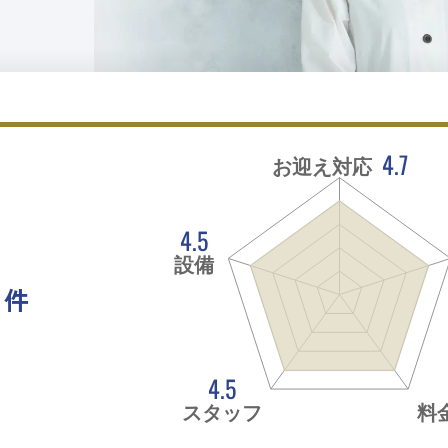
4.7
お迎え対応
4.5
設備
件
。
4.5
スタッフ
料