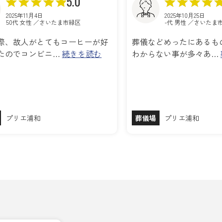
5.0
2025年11月4日
2025年10月25日
50代 女性 ／さいたま市緑区
-代 男性 ／さいたま
際、故人がとてもコーヒーが好
葬儀などめったにあるも
たのでコンビニ…
続きを読む
わからない事が多々あ…
プリエ浦和
葬儀場
プリエ浦和