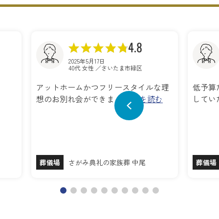
4.8
2025年5月17日
40代 女性 ／さいたま市緑区
アットホームかつフリースタイルな理
低予算
想のお別れ会ができま…
続きを読む
してい
葬儀場
さがみ典礼の家族葬 中尾
葬儀場