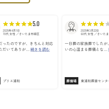
5.0
2025年4月1日
2025年3月22日
70代 女性 ／さいたま市緑区
60代 女性 ／さいた
だったのですが、きちんと対応
一日葬の家族葬でしたが
ただいてありが…
続きを読む
いの心温まる葬儀とな…
プリエ浦和
葬儀場
東浦和葬斎センタ