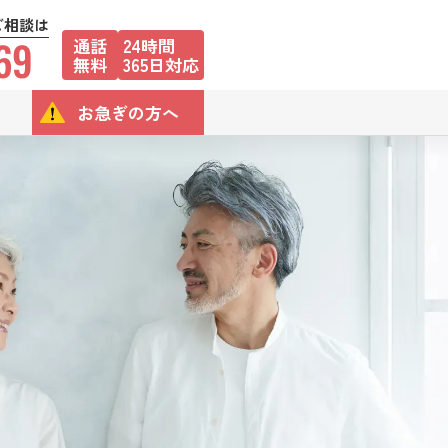
ご相談は
69
通話
24時間
無料
365日対応
お急ぎの方へ