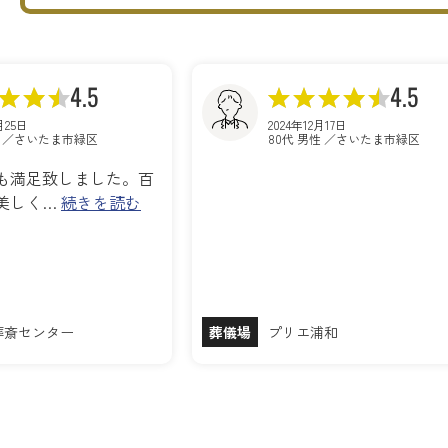
4.5
4.5
月25日
2024年12月17日
性 ／さいたま市緑区
80代 男性 ／さいたま市緑区
も満足致しました。百
美しく…
続きを読む
葬斎センター
葬儀場
プリエ浦和