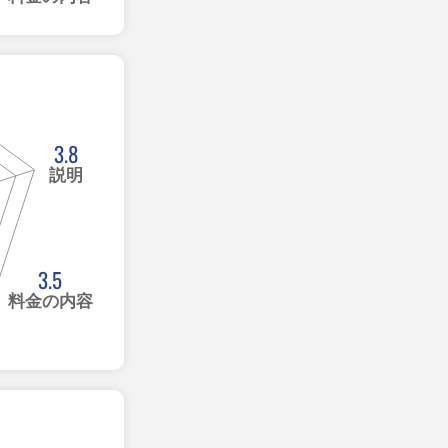
3.8
説明
3.5
料金の内容