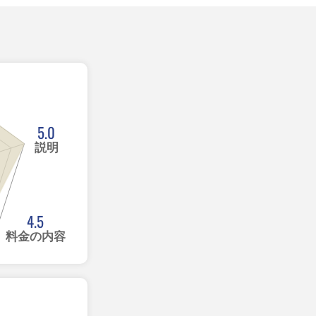
5.0
説明
4.5
料金の内容