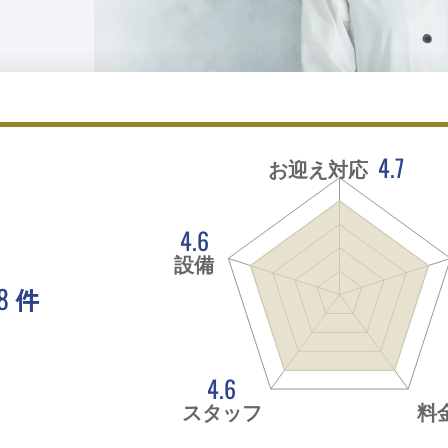
4.7
お迎え対応
4.6
設備
8
件
。
4.6
スタッフ
料