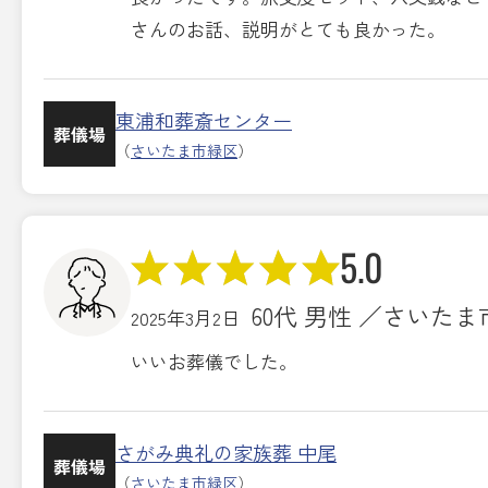
さんのお話、説明がとても良かった。
東浦和葬斎センター
葬儀場
（
さいたま市緑区
）
5.0
60代 男性 ／さいた
2025年3月2日
いいお葬儀でした。
さがみ典礼の家族葬 中尾
葬儀場
（
さいたま市緑区
）