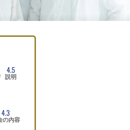
4.5
説明
4.3
金の内容