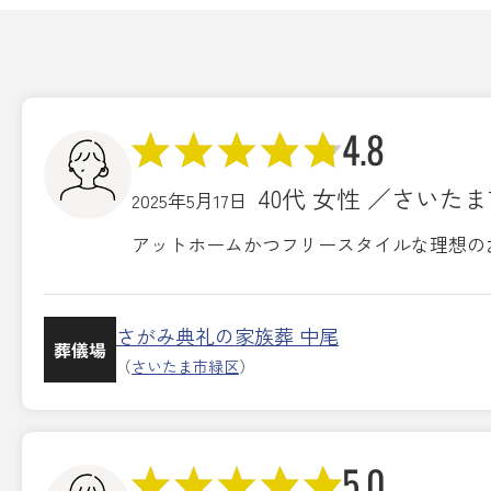
4.8
40代 女性 ／さいた
2025年5月17日
アットホームかつフリースタイルな理想の
さがみ典礼の家族葬 中尾
葬儀場
（
さいたま市緑区
）
5.0