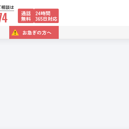
ご相談は
74
通話
24時間
無料
365日対応
お急ぎの方へ