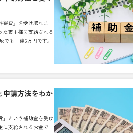
葬祭費」を受け取れま
った喪主様に支給される
療でも一律5万円です。
と申請方法をわか
費」という補助金を受け
主に支給されるお金で