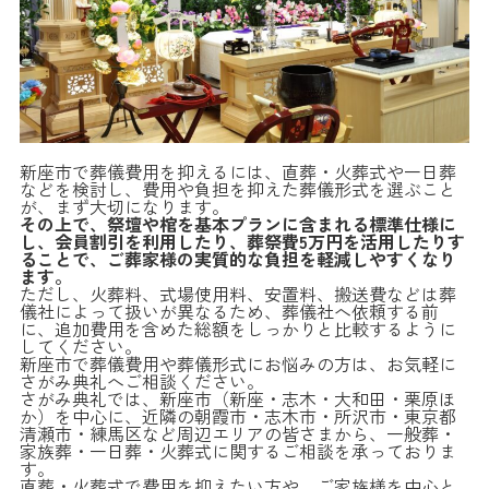
新座市で葬儀費用を抑えるには、直葬・火葬式や一日葬
などを検討し、費用や負担を抑えた葬儀形式を選ぶこと
が、まず大切になります。
その上で、祭壇や棺を基本プランに含まれる標準仕様に
し、会員割引を利用したり、葬祭費5万円を活用したりす
ることで、ご葬家様の実質的な負担を軽減しやすくなり
ます。
ただし、火葬料、式場使用料、安置料、搬送費などは葬
儀社によって扱いが異なるため、葬儀社へ依頼する前
に、追加費用を含めた総額をしっかりと比較するように
してください。
新座市で葬儀費用や葬儀形式にお悩みの方は、お気軽に
さがみ典礼へご相談ください。
さがみ典礼では、新座市（新座・志木・大和田・栗原ほ
か）を中心に、近隣の朝霞市・志木市・所沢市・東京都
清瀬市・練馬区など周辺エリアの皆さまから、一般葬・
家族葬・一日葬・火葬式に関するご相談を承っておりま
す。
直葬・火葬式で費用を抑えたい方や、ご家族様を中心と