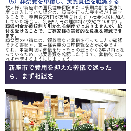
（5）葬祭費を申請し、実質負担を軽減する
故人様が新座市の国民健康保険または後期高齢者医療制
度に加入していた場合は、葬儀を行った喪主様が申請す
ることで、葬祭費5万円が支給されます（社会保険に加入
していた場合は、別途5万円の埋葬料が支給されます）。
葬儀料金が直接割り引かれる制度ではありませんが、給
付を受けることで、ご葬家様の実質的な負担を軽減でき
ます。
葬祭費の申請には、領収書など葬儀を行ったことが確認
できる書類や、喪主様名義の口座情報などが必要です。
なお、申請期限は葬儀を行った日の翌日から2年以内とな
っているため、必要書類を確認したうえで、葬儀後に忘
れず申請するようにしましょう。
新座市で費用を抑えた葬儀で迷った
ら、まず相談を