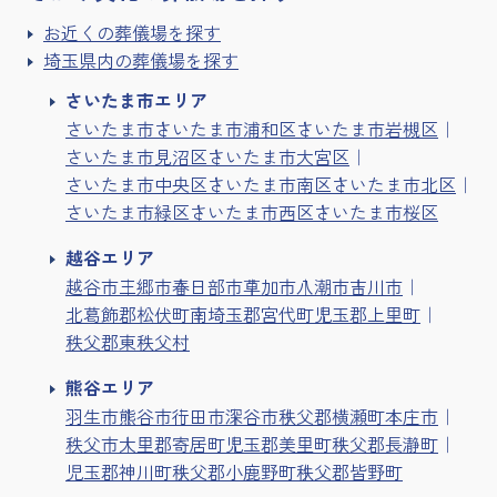
お近くの葬儀場を探す
埼玉県内の葬儀場を探す
さいたま市エリア
さいたま市
さいたま市浦和区
さいたま市岩槻区
さいたま市見沼区
さいたま市大宮区
さいたま市中央区
さいたま市南区
さいたま市北区
さいたま市緑区
さいたま市西区
さいたま市桜区
越谷エリア
越谷市
三郷市
春日部市
草加市
八潮市
吉川市
北葛飾郡松伏町
南埼玉郡宮代町
児玉郡上里町
秩父郡東秩父村
熊谷エリア
羽生市
熊谷市
行田市
深谷市
秩父郡横瀬町
本庄市
秩父市
大里郡寄居町
児玉郡美里町
秩父郡長瀞町
児玉郡神川町
秩父郡小鹿野町
秩父郡皆野町