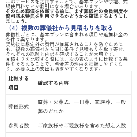
このサービスを活用することで、基本プランや祭壇、式
場使用料などが割引になる場合があります。
そのため葬儀を依頼する前に、まず葬儀社の会員制度や
資料請求特典を利用できるかどうかを確認するようにし
ましょう。
（4）複数の葬儀社から見積もりを取る
葬儀社ごとに、基本プランに含まれる項目や追加料金の
条件は異なります。
契約後に想定外の費用が加算されることを防ぐために
も、複数の葬儀社から同じ条件で見積もりを取り寄せ、
それぞれの総額と内訳を確認することが大切です。
見積もりを比較する際には、次の表のように比較する条
件をそろえることで、料金差の理由を把握しやすくな
り、必要以上の支出も防ぎやすくなります。
比較する
確認する内容
項目
直葬・火葬式、一日葬、家族葬、一般
葬儀形式
葬のどれか
参列者数
ご家族様やご親族様を含めた想定人数