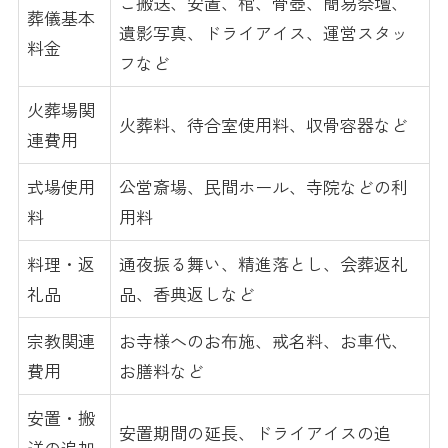
ご搬送、安置、棺、骨壺、簡易祭壇、
葬儀基本
遺影写真、ドライアイス、運営スタッ
料金
フなど
火葬場関
火葬料、待合室使用料、収骨容器など
連費用
式場使用
公営斎場、民間ホール、寺院などの利
料
用料
料理・返
通夜振る舞い、精進落とし、会葬返礼
礼品
品、香典返しなど
宗教関連
お寺様へのお布施、戒名料、お車代、
費用
お膳料など
安置・搬
安置期間の延長、ドライアイスの追
送の追加