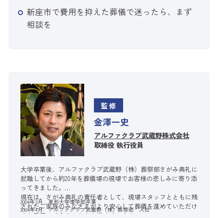
新座市で費用を抑えた葬儀で迷ったら、まず
相談を
監修
金澤一史
アルファクラブ武蔵野株式会社
取締役 執行役員
大学卒業後、アルファクラブ武蔵野（株）葬祭部さがみ典礼に
就職してから約20年を葬儀場の現場でお客様の悲しみに寄り添
ってきました。
現在は、さがみ典礼の責任者として、現場スタッフとともに残
2004年3月 東邦大学理学部卒業
されたご家族のみなさまがより安心して葬儀を進めていただけ
2004年4月 アルファクラブ武蔵野（株）葬祭部 入社
るお手伝いできることを心掛けています。