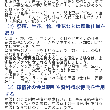
家族様は、まず直葬・火葬式や一日葬を候補として検討
し、必要な儀式や参列範囲を整理することから始めるの
がおすすめです。
新座市の直葬について詳しくは、関連記事「
新座市で直
葬を考えている方へ｜費用相場・内訳・流れをわかりや
すく解説
」をお読みください。
（2）祭壇、生花、棺、供花などは標準仕様を
選ぶ
祭壇、生花、棺、供花などは、素材やデザインの仕様、
花の量や装飾のボリュームを変更すると、追加費用が発
生しやすい項目です。
祭壇や棺のグレードを上げることで、数万円以上の費用
が加算される場合があります。
葬儀全体の費用負担を抑えることを優先する場合は、ま
ず基本プランに含まれる内容を確認しましょう。
基本プランを選ぶ際には、標準仕様の祭壇、棺、生花、
供花に加えて、変更した場合の追加料金まで、しっかり
と確認するようにしてください。
ただし、基本プランに含まれる棺や祭壇の仕様は、葬儀
社によって異なります。
（3）葬儀社の会員割引や資料請求特典を活用
する
葬儀社の会員制度や資料請求特典とは、事前登録や資料
請求を行った方を対象に、葬儀費用の一部が割引される
葬儀社ならではのサービスのことです。