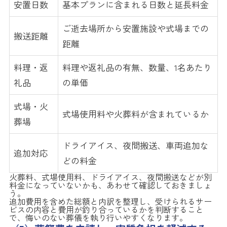
安置日数
基本プランに含まれる日数と延長料金
ご逝去場所から安置施設や式場までの
搬送距離
距離
料理・返
料理や返礼品の有無、数量、1名あたり
礼品
の単価
式場・火
式場使用料や火葬料が含まれているか
葬場
ドライアイス、夜間搬送、車両追加な
追加対応
どの料金
火葬料、式場使用料、ドライアイス、夜間搬送などが別
料金になっていないかも、あわせて確認しておきましょ
う。
追加費用を含めた総額と内訳を整理し、受けられるサー
ビスの内容と費用が釣り合っているかを判断すること
で、悔いのない葬儀を執り行いやすくなります。