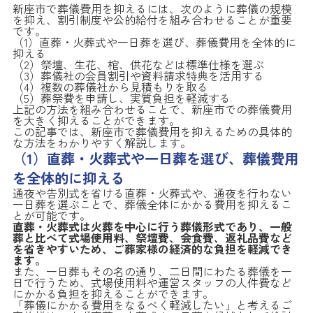
新座市で葬儀費用を抑えるには、次のように葬儀の規模
を抑え、割引制度や公的給付を組み合わせることが重要
です。
（1）直葬・火葬式や一日葬を選び、葬儀費用を全体的に
抑える
（2）祭壇、生花、棺、供花などは標準仕様を選ぶ
（3）葬儀社の会員割引や資料請求特典を活用する
（4）複数の葬儀社から見積もりを取る
（5）葬祭費を申請し、実質負担を軽減する
上記の方法を組み合わせることで、新座市での葬儀費用
を大きく抑えることができます。
この記事では、新座市で葬儀費用を抑えるための具体的
な方法をわかりやすく解説します。
（1）直葬・火葬式や一日葬を選び、葬儀費用
を全体的に抑える
通夜や告別式を省ける直葬・火葬式や、通夜を行わない
一日葬を選ぶことで、葬儀全体にかかる費用を抑えるこ
とが可能です。
直葬・火葬式は火葬を中心に行う葬儀形式であり、一般
葬と比べて式場使用料、祭壇費、会食費、返礼品費など
を省きやすいため、ご葬家様の経済的な負担を軽減でき
ます。
また、一日葬もその名の通り、二日間にわたる葬儀を一
日で行うため、式場使用料や運営スタッフの人件費など
にかかる負担を抑えることができます。
「葬儀にかかる費用をなるべく軽減したい」と考えるご