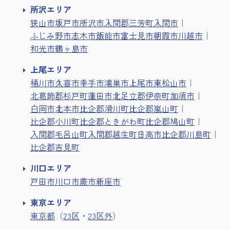
所沢エリア
狭山市
坂戸市
所沢市
入間郡三芳町
入間市
ふじみ野市
志木市
飯能市
富士見市
朝霞市
川越市
和光市
鶴ヶ島市
上尾エリア
桶川市
久喜市
幸手市
鴻巣市
上尾市
東松山市
北葛飾郡杉戸町
蓮田市
北足立郡伊奈町
加須市
白岡市
北本市
比企郡滑川町
比企郡嵐山町
比企郡小川町
比企郡ときがわ町
比企郡鳩山町
入間郡毛呂山町
入間郡越生町
日高市
比企郡川島町
比企郡吉見町
川口エリア
戸田市
川口市
蕨市
新座市
東京エリア
東京都
（
23区
・
23区外
）