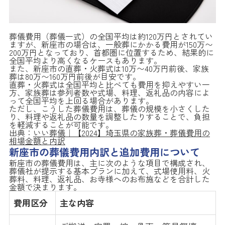
葬儀費用（葬儀一式）の全国平均は約120万円とされてい
ますが、新座市の場合は、一般葬にかかる費用が150万〜
200万円となっており、首都圏に位置するため、結果的に
全国平均より高くなるケースもあります。
また、新座市の直葬・火葬式は10万〜40万円前後、家族
葬は80万〜160万円前後が目安です。
直葬・火葬式は全国平均と比べても費用を抑えやすい一
方、家族葬は参列者数や式場、料理、返礼品の内容によ
って全国平均を上回る場合があります。
ただし、こうした葬儀費用は、葬儀の規模を小さくした
り、料理や返礼品の数量を調整したりすることで、負担
を軽減することが可能です。
出典：
いい葬儀｜【2024】埼玉県の家族葬・葬儀費用の
相場金額と内訳
新座市の葬儀費用内訳と追加費用について
新座市の葬儀費用は、主に次のような項目で構成され、
葬儀社が提示する基本プランに加えて、式場使用料、火
葬料、料理、返礼品、お寺様へのお布施などを合計した
金額で決まります。
費用区分
主な内容