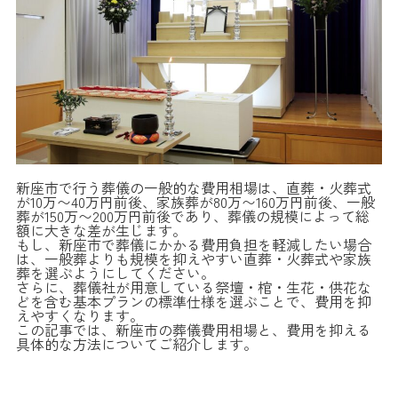
新座市で行う葬儀の一般的な費用相場は、直葬・火葬式
が10万〜40万円前後、家族葬が80万〜160万円前後、一般
葬が150万〜200万円前後であり、葬儀の規模によって総
額に大きな差が生じます。
もし、新座市で葬儀にかかる費用負担を軽減したい場合
は、一般葬よりも規模を抑えやすい直葬・火葬式や家族
葬を選ぶようにしてください。
さらに、葬儀社が用意している祭壇・棺・生花・供花な
どを含む基本プランの標準仕様を選ぶことで、費用を抑
えやすくなります。
この記事では、新座市の葬儀費用相場と、費用を抑える
具体的な方法についてご紹介します。