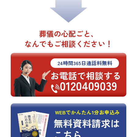
葬儀の心配ごと、
なんでもご相談ください！
24
時間
365
日通話料無料
お電話で相談する
0120409039
WEBでかんたん1分お申込み
無料資料請求は
こちら