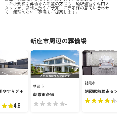
した小規模な葬儀をご希望の方にも、経験豊富な専門ス
タッフが、参列人数やご予算、ご葬家様の意向に合わせ
て、無理のないご葬儀をご提案します。
新座市周辺の葬儀場
朝霞市
朝霞市
場やすらぎホ
朝霞駅前葬斎セ
朝霞市斎場
-
4.8