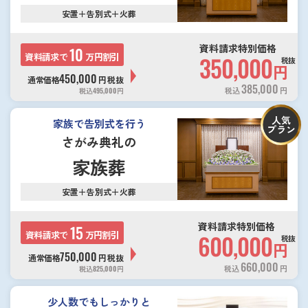
安置＋告別式＋火葬
資料請求特別価格
10
資料請求で
万円割引
350,000
税抜
円
450,000
通常価格
円
税抜
385,000
税込
円
税込
495,000
円
人気
家族で告別式を行う
プラン
さがみ典礼の
家族葬
安置＋告別式＋火葬
資料請求特別価格
15
資料請求で
万円割引
600,000
税抜
円
750,000
通常価格
円
税抜
660,000
税込
円
税込
825,000
円
少人数でもしっかりと