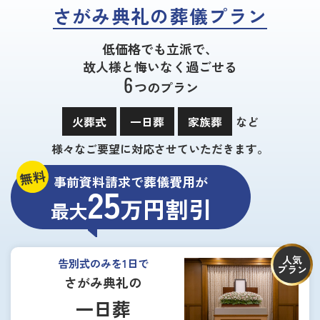
さがみ典礼の葬儀プラン
低価格でも立派で、
故人様と悔いなく過ごせる
6
つのプラン
火葬式
一日葬
家族葬
など
様々なご要望に対応させていただきます。
無料
事前資料請求で葬儀費用が
25
万円割引
最大
人気
告別式のみを1日で
プラン
さがみ典礼の
一日葬