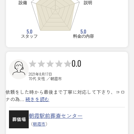
設備
説明
5.0
5.0
スタッフ
料金の内容
0.0
2021年8月17日
70代 女性 ／朝霞市
依頼をした時から最後まで丁寧に対応して下さり、コロ
ナの為…
続きを読む
朝霞駅前葬斎センター
葬儀場
（
朝霞市
）