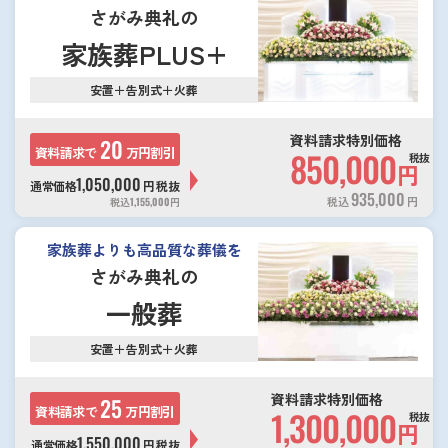
さがみ典礼の
家族葬PLUS+
安置＋告別式＋火葬
資料請求特別価格
20
資料請求で
万円割引
850,000
税抜
円
1,050,000
通常価格
円
税抜
935,000
税込
円
税込
1,155,000
円
家族葬よりも高品質な葬儀を
さがみ典礼の
一般葬
安置＋告別式＋火葬
資料請求特別価格
25
資料請求で
万円割引
1,300,000
税抜
円
1,550,000
通常価格
円
税抜