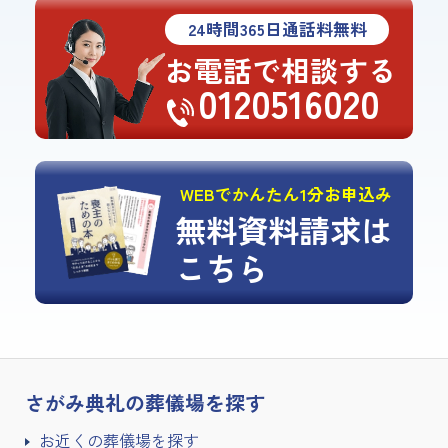
24
時間
365
日通話料無料
お電話で相談する
0120516020
WEBでかんたん1分お申込み
無料資料請求は
こちら
さがみ典礼の
葬儀場を探す
お近くの葬儀場を探す