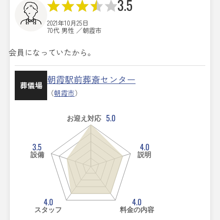
3.5
2021年10月25日
70代 男性 ／朝霞市
会員になっていたから。
朝霞駅前葬斎センター
葬儀場
（
朝霞市
）
5.0
お迎え対応
3.5
4.0
設備
説明
4.0
4.0
スタッフ
料金の内容