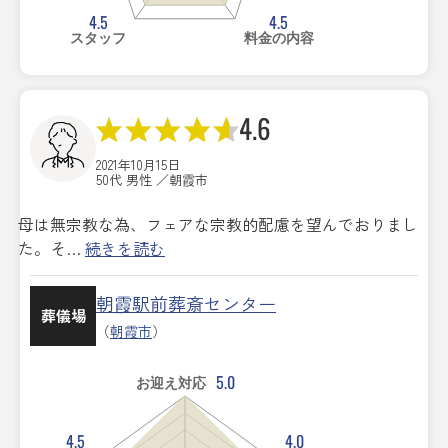
4.5
4.5
スタッフ
料金の内容
4.6
2021年10月15日
50代 男性 ／朝霞市
母は無宗教な為、フェアな宗教的配慮を望んでおりまし
た。そ…
続きを読む
朝霞駅前葬斎センター
葬儀場
（
朝霞市
）
5.0
お迎え対応
4.5
4.0