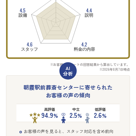
4.5
4.4
設備
説明
4.6
4.2
スタッフ
料金の内容
※お客様アンケートの回答結果から算出しています。
※2026年8月7日時点
朝霞駅前葬斎センターに寄せられた
お客様の声の傾向
高評価
中立
低評価
94.9
2.5
2.6
%
%
%
お客様の声を見ると、スタッフ対応を含め前向