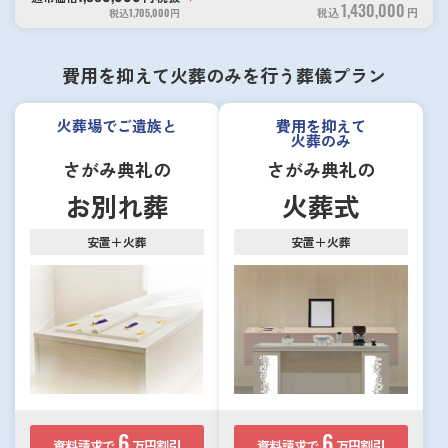
1,430,000
税込
円
税込
1,705,000
円
費用を抑えて火葬のみを行う葬儀プラン
火葬場でご遺族と
費用を抑えて
火葬のみ
さがみ典礼の
さがみ典礼の
お別れ葬
火葬式
安置＋火葬
安置＋火葬
6
6
資料請求で
万円割引
資料請求で
万円割引