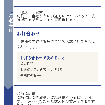
ご搬送、ご安置
ご逝去日
病院・ご自宅などにお迎えに上がったあと、安
置場所まで故人さまをご搬送します。
お打合わせ
ご葬儀の内容や費用について入念に打ち合わせ
を行います。
お打ち合わせで決めること
式の日程
お葬式プラン内容・お見積り
寺院様のお手配
ご納棺の儀
ご納棺はご遺族様、ご親族様を中心に行いま
す。ご用意いただいた故人様の愛用品をお棺に
納めていただきます。