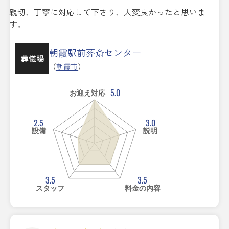
親切、丁寧に対応して下さり、大変良かったと思いま
す。
朝霞駅前葬斎センター
葬儀場
（
朝霞市
）
5.0
お迎え対応
2.5
3.0
設備
説明
3.5
3.5
スタッフ
料金の内容