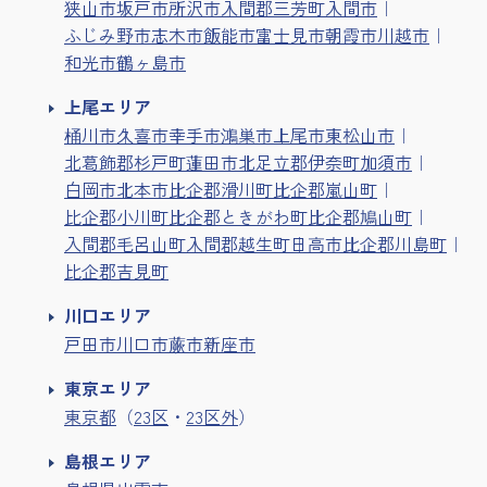
狭山市
坂戸市
所沢市
入間郡三芳町
入間市
ふじみ野市
志木市
飯能市
富士見市
朝霞市
川越市
和光市
鶴ヶ島市
上尾エリア
桶川市
久喜市
幸手市
鴻巣市
上尾市
東松山市
北葛飾郡杉戸町
蓮田市
北足立郡伊奈町
加須市
白岡市
北本市
比企郡滑川町
比企郡嵐山町
比企郡小川町
比企郡ときがわ町
比企郡鳩山町
入間郡毛呂山町
入間郡越生町
日高市
比企郡川島町
比企郡吉見町
川口エリア
戸田市
川口市
蕨市
新座市
東京エリア
東京都
（
23区
・
23区外
）
島根エリア