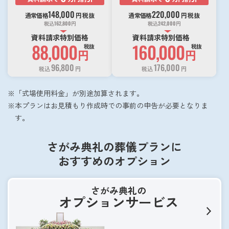
148,000
220,000
通常価格
円
税抜
通常価格
円
税抜
税込
162,800
円
税込
242,000
円
資料請求特別価格
資料請求特別価格
88,000
160,000
税抜
税抜
円
円
96,800
176,000
税込
円
税込
円
「式場使用料金」が別途加算されます。
本プランはお見積もり作成時での事前の申告が必要となりま
す。
さがみ典礼の葬儀プランに
おすすめのオプション
さがみ典礼の
オプションサービス