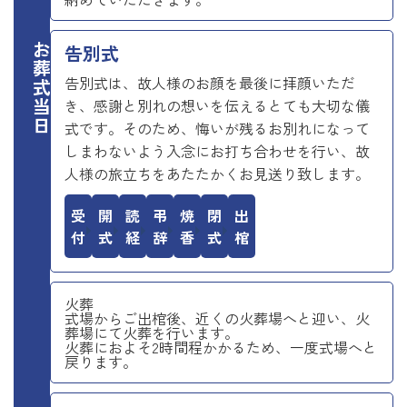
お葬式当日
告別式
告別式は、故人様のお顔を最後に拝顔いただ
き、感謝と別れの想いを伝えるとても大切な儀
式です。そのため、悔いが残るお別れになって
しまわないよう入念にお打ち合わせを行い、故
人様の旅立ちをあたたかくお見送り致します。
受付
開式
読経
弔辞
焼香
閉式
出棺
火葬
式場からご出棺後、近くの火葬場へと迎い、火
葬場にて火葬を行います。
火葬におよそ2時間程かかるため、一度式場へと
戻ります。