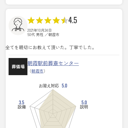
4.5
2021年10月24日
50代 男性 ／朝霞市
全てを親切にお教えて頂いた。丁寧でした。
朝霞駅前葬斎センター
葬儀場
（
朝霞市
）
5.0
お迎え対応
3.5
5.0
設備
説明