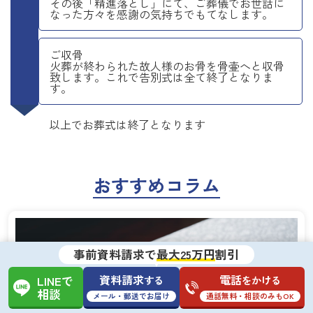
その後「精進落とし」にて、ご葬儀でお世話に
なった方々を感謝の気持ちでもてなします。
ご収骨
火葬が終わられた故人様のお骨を骨壷へと収骨
致します。これで告別式は全て終了となりま
す。
以上でお葬式は終了となります
おすすめコラム
事前資料請求で
最大25万円
割引
資料請求
電話
する
をかける
LINEで
相談
メール・郵送でお届け
通話無料・相談のみもOK