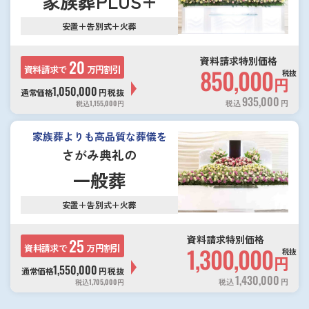
家族葬PLUS+
安置＋告別式＋火葬
資料請求特別価格
20
資料請求で
万円割引
850,000
税抜
円
1,050,000
通常価格
円
税抜
935,000
税込
円
税込
1,155,000
円
家族葬よりも高品質な葬儀を
さがみ典礼の
一般葬
安置＋告別式＋火葬
資料請求特別価格
25
資料請求で
万円割引
1,300,000
税抜
円
1,550,000
通常価格
円
税抜
1,430,000
税込
円
税込
1,705,000
円