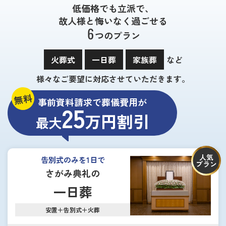
低価格でも立派で、
故人様と悔いなく過ごせる
6
つのプラン
火葬式
一日葬
家族葬
など
様々なご要望に対応させていただきます。
無料
事前資料請求で葬儀費用が
25
万円割引
最大
人気
告別式のみを1日で
プラン
さがみ典礼の
一日葬
安置＋告別式＋火葬