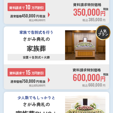
資料請求特別価格
10
資料請求で
万円割引
350,000
税抜
円
450,000
通常価格
円
税抜
385,000
税込
円
税込
495,000
円
人気
家族で告別式を行う
プラン
さがみ典礼の
家族葬
安置＋告別式＋火葬
資料請求特別価格
15
資料請求で
万円割引
600,000
税抜
円
750,000
通常価格
円
税抜
660,000
税込
円
税込
825,000
円
少人数でもしっかりと
さがみ典礼の