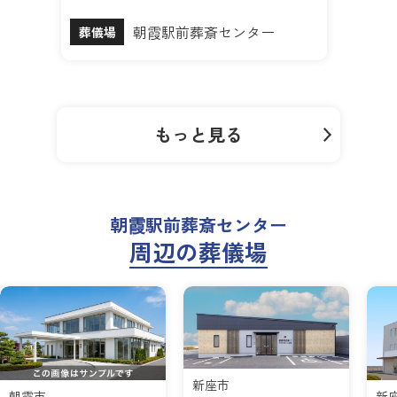
朝霞駅前葬斎センター
葬儀場
もっと見る
朝霞駅前葬斎センター
周辺の葬儀場
新座市
朝霞市
新