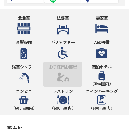
会食室
法要室
霊安室
音響設備
バリアフリー
AED設備
浴室シャワー
お子様用お部屋
宿泊ホテル
（3km圏内）
コンビニ
レストラン
コインパーキング
（500m圏内）
（500m圏内）
（500m圏内）
所在地