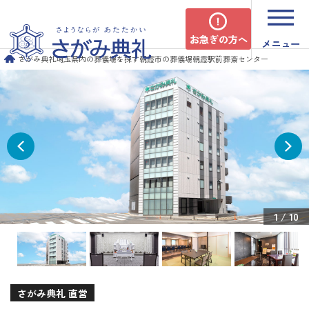
お急ぎの方へ
メニュー
さがみ典礼
埼玉県内の葬儀場を探す
朝霞市の葬儀場
朝霞駅前葬斎センター
1
/
10
さがみ典礼 直営