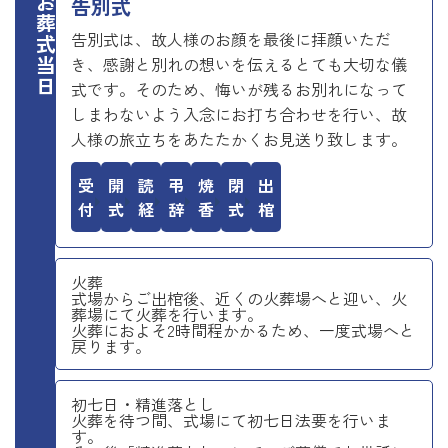
お葬式当日
告別式
告別式は、故人様のお顔を最後に拝顔いただ
き、感謝と別れの想いを伝えるとても大切な儀
式です。そのため、悔いが残るお別れになって
しまわないよう入念にお打ち合わせを行い、故
人様の旅立ちをあたたかくお見送り致します。
受付
開式
読経
弔辞
焼香
閉式
出棺
火葬
式場からご出棺後、近くの火葬場へと迎い、火
葬場にて火葬を行います。
火葬におよそ2時間程かかるため、一度式場へと
戻ります。
初七日・精進落とし
火葬を待つ間、式場にて初七日法要を行いま
す。