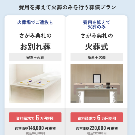
費用を抑えて火葬のみを行う葬儀プラン
火葬場でご遺族と
費用を抑えて
火葬のみ
さがみ典礼の
さがみ典礼の
お別れ葬
火葬式
安置＋火葬
安置＋火葬
6
6
資料請求で
万円割引
資料請求で
万円割引
148,000
220,000
通常価格
円
税抜
通常価格
円
税抜
税込
162,800
円
税込
242,000
円