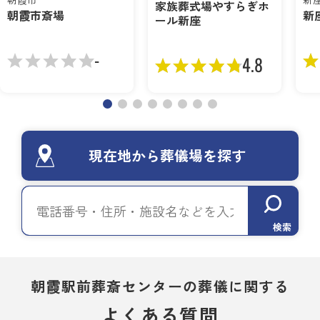
家族葬式場やすらぎホ
朝霞市斎場
新
ール新座
-
4.8
現在地から葬儀場を探す
検索
朝霞駅前葬斎センターの葬儀に関する
よくある質問