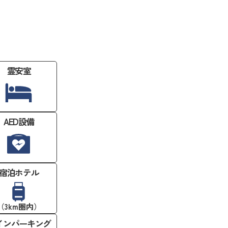
霊安室
AED設備
宿泊ホテル
（3km圏内）
インパーキング