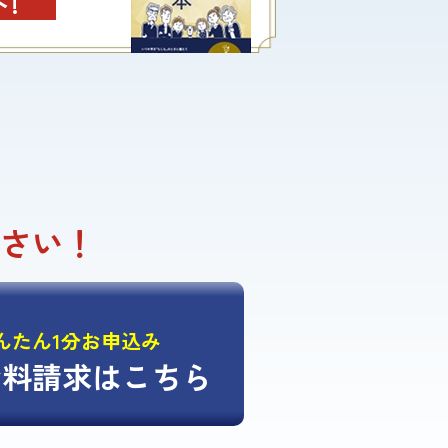
!
さい！
かんたん1分お申込み
資料請求は
こちら