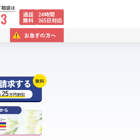
ご相談は
13
通話
24時間
無料
365日対応
お急ぎの方へ
請求する
無料
25
大
万円割引