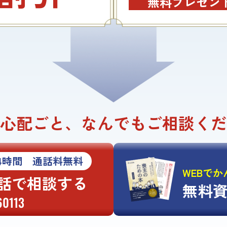
無料プレゼント
心配ごと、
なんでもご相談くだ
4時間 通話料無料
WEBで
話で相談する
無料
60113