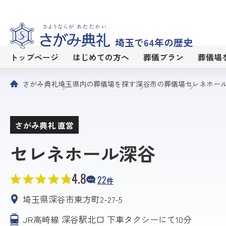
埼玉で64年の歴史
トップページ
はじめての方へ
葬儀プラン
葬儀場
さがみ典礼
埼玉県内の葬儀場を探す
深谷市の葬儀場
セレネホー
さがみ典礼 直営
セレネホール深谷
4.8
22
件
埼玉県深谷市東方町2-27-5
JR高崎線 深谷駅北口 下車タクシーにて10分