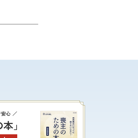
で安心
の本」