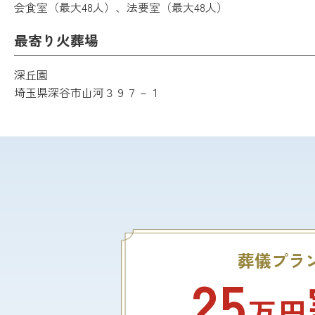
会食室（最大48人）、法要室（最大48人）
最寄り火葬場
深丘園
埼玉県深谷市山河３９７－１
葬儀プラ
25
万円