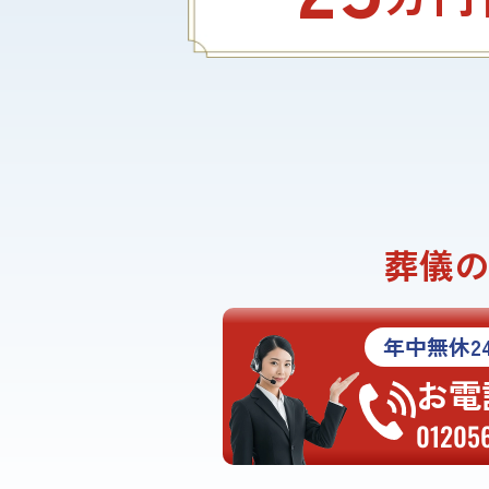
葬儀の
年中無休2
お電
01205