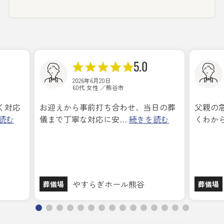
5.0
2026年6月20日
60代 女性 ／熊谷市
く対応
お迎えから事前打ち合わせ、当日の葬
父親の
読む
儀まで丁寧な対応に安…
続きを読む
くわか
やすらぎホール熊谷
葬儀場
葬儀場