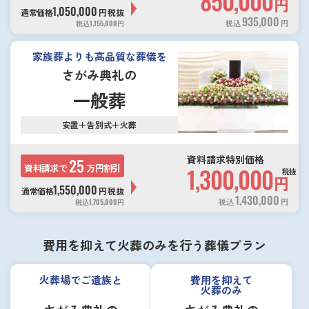
850,000
円
1,050,000
通常価格
円
税抜
935,000
税込
円
税込
1,155,000
円
家族葬よりも高品質な葬儀を
さがみ典礼の
一般葬
安置＋告別式＋火葬
資料請求特別価格
25
資料請求で
万円割引
1,300,000
税抜
円
1,550,000
通常価格
円
税抜
1,430,000
税込
円
税込
1,705,000
円
費用を抑えて火葬のみを行う葬儀プラン
火葬場でご遺族と
費用を抑えて
火葬のみ