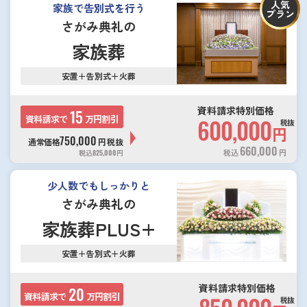
人気
家族で告別式を行う
プラン
さがみ典礼の
家族葬
安置＋告別式＋火葬
資料請求特別価格
15
資料請求で
万円割引
600,000
税抜
円
750,000
通常価格
円
税抜
660,000
税込
円
税込
825,000
円
少人数でもしっかりと
さがみ典礼の
家族葬PLUS+
安置＋告別式＋火葬
資料請求特別価格
20
資料請求で
万円割引
税抜