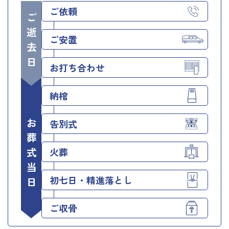
ご依頼
ご逝去日
ご安置
お打ち合わせ
納棺
お葬式当日
告別式
火葬
初七日・精進落とし
ご収骨