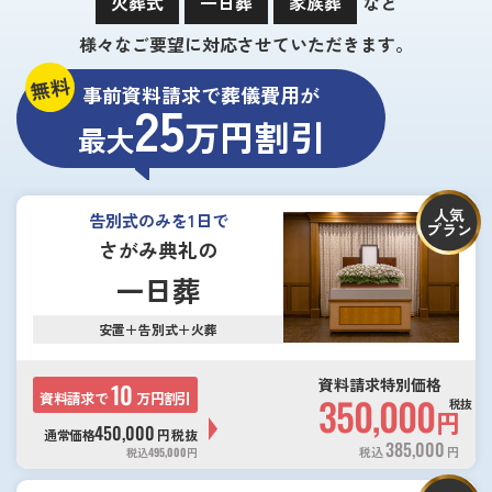
火葬式
一日葬
家族葬
など
様々なご要望に対応させていただきます。
無料
事前資料請求で葬儀費用が
25
万円割引
最大
人気
告別式のみを1日で
プラン
さがみ典礼の
一日葬
安置＋告別式＋火葬
資料請求特別価格
10
資料請求で
万円割引
350,000
税抜
円
450,000
通常価格
円
税抜
385,000
税込
円
税込
495,000
円