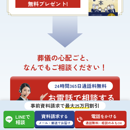
無料プレゼント!
葬儀の心配ごと、
なんでもご相談ください！
24
時間
365
日通話料無料
お電話で相談する
0120404028
事前資料請求で
最大25万円
割引
資料請求
電話
する
をかける
LINEで
相談
メール・郵送でお届け
通話無料・相談のみもOK