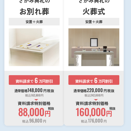
さがみ典礼の
さがみ典礼の
お別れ葬
火葬式
安置＋火葬
安置＋火葬
6
6
資料請求で
万円割引
資料請求で
万円割引
148,000
220,000
通常価格
円
税抜
通常価格
円
税抜
税込
162,800
円
税込
242,000
円
資料請求特別価格
資料請求特別価格
88,000
160,000
税抜
税抜
円
円
96,800
176,000
税込
円
税込
円