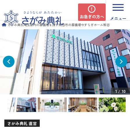
お急ぎの方へ
メニュー
さがみ典礼
埼玉県内の葬儀場を探す
熊谷市の葬儀場
やすらぎホール熊谷
1
/
10
さがみ典礼 直営