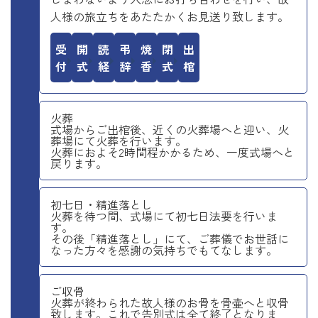
人様の旅立ちをあたたかくお見送り致します。
受付
開式
読経
弔辞
焼香
閉式
出棺
火葬
式場からご出棺後、近くの火葬場へと迎い、火
葬場にて火葬を行います。
火葬におよそ2時間程かかるため、一度式場へと
戻ります。
初七日・精進落とし
火葬を待つ間、式場にて初七日法要を行いま
す。
その後「精進落とし」にて、ご葬儀でお世話に
なった方々を感謝の気持ちでもてなします。
ご収骨
火葬が終わられた故人様のお骨を骨壷へと収骨
致します。これで告別式は全て終了となりま