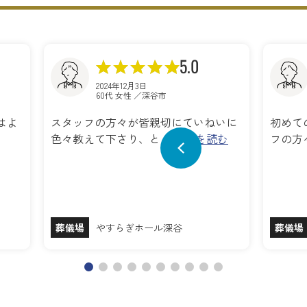
5.0
2024年12月3日
60代 女性 ／深谷市
はよ
スタッフの方々が皆親切にていねいに
初めて
色々教えて下さり、と…
続きを読む
フの方
葬儀場
やすらぎホール深谷
葬儀場