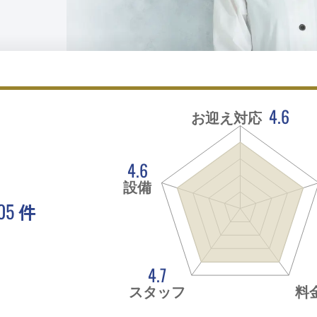
4.6
お迎え対応
4.6
設備
05
件
。
4.7
スタッフ
料