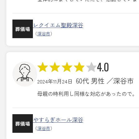
レクイエム聖殿深谷
葬儀場
（
深谷市
）
4.0
60代 男性 ／深谷市
2024年11月24日
母親の時利用し同様な対応があったので。
やすらぎホール深谷
葬儀場
（
深谷市
）