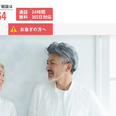
ご相談は
64
通話
24時間
無料
365日対応
お急ぎの方へ