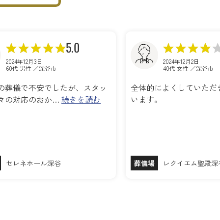
5.0
2024年12月3日
2024年12月2日
60代 男性 ／深谷市
40代 女性 ／深谷市
の葬儀で不安でしたが、スタッ
全体的によくしていただ
々の対応のおか…
続きを読む
います。
セレネホール深谷
葬儀場
レクイエム聖殿深