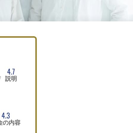
4.7
説明
4.3
金の内容