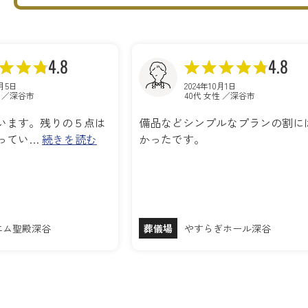
4.8
4.8
0月5日
2024年10月1日
性 ／深谷市
40代 女性 ／深谷市
います。残りの５点は
備品などシンプルなプランの割に
ってい…
続きを読む
かったです。
エム聖殿深谷
葬儀場
やすらぎホール深谷