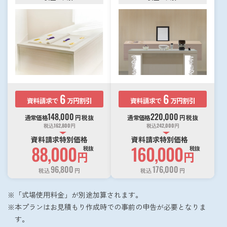
6
6
資料請求で
万円割引
資料請求で
万円割引
148,000
220,000
通常価格
円
税抜
通常価格
円
税抜
税込
162,800
円
税込
242,000
円
資料請求特別価格
資料請求特別価格
88,000
160,000
税抜
税抜
円
円
96,800
176,000
税込
円
税込
円
「式場使用料金」が別途加算されます。
本プランはお見積もり作成時での事前の申告が必要となりま
す。