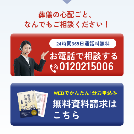
葬儀の心配ごと、
なんでもご相談ください！
24
時間
365
日通話料無料
お電話で相談する
0120215006
WEBでかんたん1分お申込み
無料資料請求は
こちら