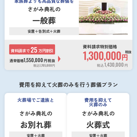
家族葬よりも高品質な葬儀を
さがみ典礼の
一般葬
安置＋告別式＋火葬
資料請求特別価格
25
資料請求で
万円割引
1,300,000
税抜
円
1,550,000
通常価格
円
税抜
1,430,000
税込
円
税込
1,705,000
円
費用を抑えて火葬のみを行う葬儀プラン
火葬場でご遺族と
費用を抑えて
火葬のみ
さがみ典礼の
さがみ典礼の
お別れ葬
火葬式
安置＋火葬
安置＋火葬