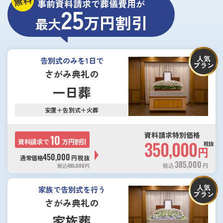
無料
事前資料請求で葬儀費用が
25
万円割引
最大
人気
告別式のみを1日で
プラン
さがみ典礼の
一日葬
安置＋告別式＋火葬
資料請求特別価格
10
資料請求で
万円割引
350,000
税抜
円
450,000
通常価格
円
税抜
385,000
税込
円
税込
495,000
円
人気
家族で告別式を行う
プラン
さがみ典礼の
家族葬