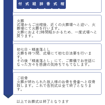
受付
開式
読経
弔辞
焼香
閉式
出棺
火葬
式場からご出棺後、近くの火葬場へと迎い、火
葬場にて火葬を行います。
火葬におよそ2時間程かかるため、一度式場へと
戻ります。
初七日・精進落とし
火葬を待つ間、式場にて初七日法要を行いま
す。
その後「精進落とし」にて、ご葬儀でお世話に
なった方々を感謝の気持ちでもてなします。
ご収骨
火葬が終わられた故人様のお骨を骨壷へと収骨
致します。これで告別式は全て終了となりま
す。
以上でお葬式は終了となります