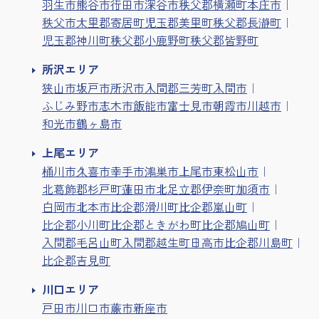
羽生市
熊谷市
行田市
深谷市
秩父郡横瀬町
本庄市
秩父市
大里郡寄居町
児玉郡美里町
秩父郡長瀞町
児玉郡神川町
秩父郡小鹿野町
秩父郡皆野町
所沢エリア
狭山市
坂戸市
所沢市
入間郡三芳町
入間市
ふじみ野市
志木市
飯能市
富士見市
朝霞市
川越市
和光市
鶴ヶ島市
上尾エリア
桶川市
久喜市
幸手市
鴻巣市
上尾市
東松山市
北葛飾郡杉戸町
蓮田市
北足立郡伊奈町
加須市
白岡市
北本市
比企郡滑川町
比企郡嵐山町
比企郡小川町
比企郡ときがわ町
比企郡鳩山町
入間郡毛呂山町
入間郡越生町
日高市
比企郡川島町
比企郡吉見町
川口エリア
戸田市
川口市
蕨市
新座市