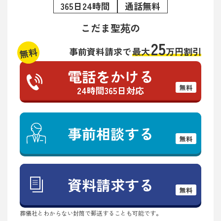
365日24時間
通話無料
こだま聖苑の
25
無料
事前資料請求で
最大
万円割引
電話をかける
無料
24時間365日対応
事前相談する
無料
資料請求する
無料
葬儀社とわからない封筒で郵送することも可能です。