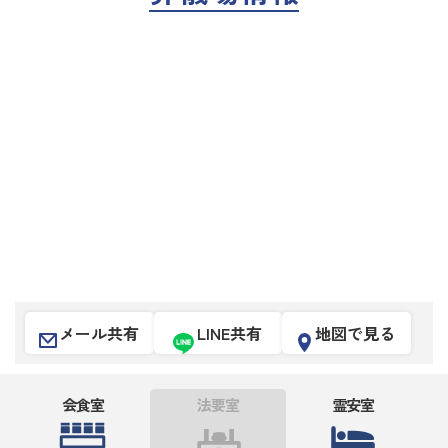
メール共有
LINE共有
地図で見る
会食室
法要室
霊安室