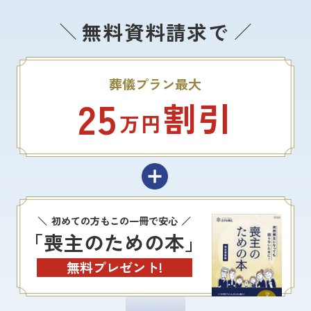
無料資料請求で
葬儀プラン最大
25
割引
万円
初めての方もこの一冊で安心
「喪主のための本」
無料プレゼント!