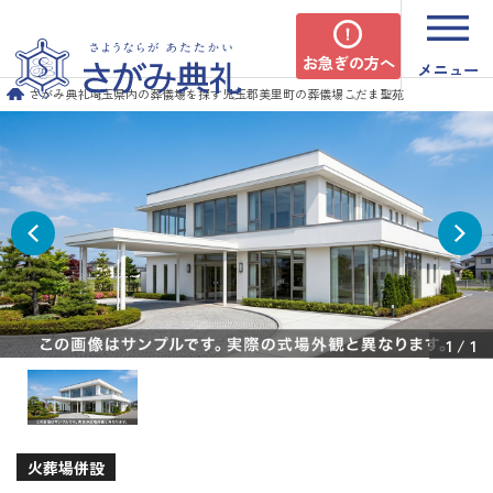
お急ぎの方へ
メニュー
さがみ典礼
埼玉県内の葬儀場を探す
児玉郡美里町の葬儀場
こだま聖苑
1
/
1
火葬場併設