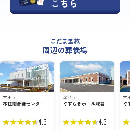
こちら
こだま聖苑
周辺の葬儀場
本庄市
深谷市
本
本庄南葬斎センター
やすらぎホール深谷
や
4.6
4.6