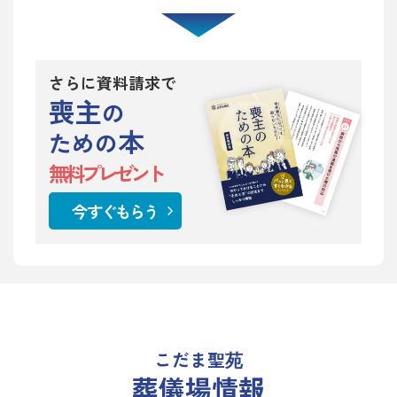
さらに資料請求で
喪主
の
本
ための
無料プレゼント
今すぐもらう
こだま聖苑
葬儀場情報