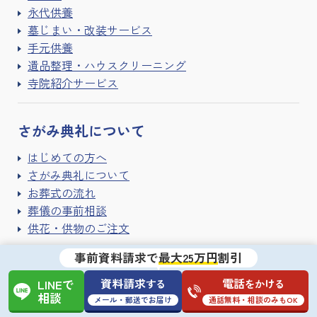
永代供養
墓じまい・改装サービス
手元供養
遺品整理・ハウスクリーニング
寺院紹介サービス
さがみ典礼に
ついて
はじめての方へ
さがみ典礼について
お葬式の流れ
葬儀の事前相談
供花・供物のご注文
事前資料請求で
最大25万円
割引
さがみ典礼の
ご紹介
資料請求
電話
する
をかける
LINEで
相談
一級葬祭ディレクター
メール・郵送でお届け
通話無料・相談のみもOK