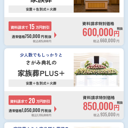
安置＋告別式＋火葬
資料請求特別価格
15
資料請求で
万円割引
600,000
税抜
円
750,000
通常価格
円
税抜
660,000
税込
円
税込
825,000
円
少人数でもしっかりと
さがみ典礼の
家族葬PLUS+
安置＋告別式＋火葬
資料請求特別価格
20
資料請求で
万円割引
850,000
税抜
円
1,050,000
通常価格
円
税抜
935,000
税込
円
税込
1,155,000
円