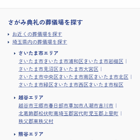
さがみ典礼の
葬儀場を探す
お近くの葬儀場を探す
埼玉県内の葬儀場を探す
さいたま市エリア
さいたま市
さいたま市浦和区
さいたま市岩槻区
さいたま市見沼区
さいたま市大宮区
さいたま市中央区
さいたま市南区
さいたま市北区
さいたま市緑区
さいたま市西区
さいたま市桜区
越谷エリア
越谷市
三郷市
春日部市
草加市
八潮市
吉川市
北葛飾郡松伏町
南埼玉郡宮代町
児玉郡上里町
秩父郡東秩父村
熊谷エリア