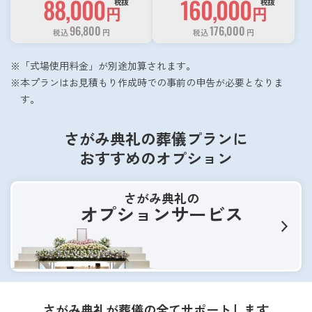
88,000
160,000
税抜
税抜
円
円
96,800
176,000
税込
円
税込
円
「式場使用料金」が別途加算されます。
本プランはお見積もり作成時での事前の申告が必要となりま
す。
さがみ典礼の葬儀プランに
おすすめのオプション
さがみ典礼の
オプションサービス
さがみ典礼が葬儀の全てサポートします