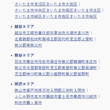
さいたま市見沼区
さいたま市大宮区
さいたま市中央区
さいたま市南区
さいたま市北区
さいたま市緑区
さいたま市西区
さいたま市桜区
越谷エリア
越谷市
三郷市
春日部市
草加市
八潮市
吉川市
北葛飾郡松伏町
南埼玉郡宮代町
児玉郡上里町
秩父郡東秩父村
熊谷エリア
羽生市
熊谷市
行田市
深谷市
秩父郡横瀬町
本庄市
秩父市
大里郡寄居町
児玉郡美里町
秩父郡長瀞町
児玉郡神川町
秩父郡小鹿野町
秩父郡皆野町
所沢エリア
狭山市
坂戸市
所沢市
入間郡三芳町
入間市
ふじみ野市
志木市
飯能市
富士見市
朝霞市
川越市
和光市
鶴ヶ島市