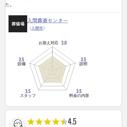
た。
入間葬斎センター
葬儀場
（
入間市
）
3.0
お迎え対応
3.5
3.5
設備
説明
3.5
3.5
スタッフ
料金の内容
4.5