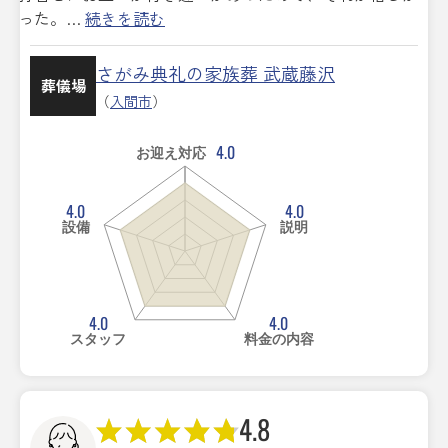
った。…
続きを読む
さがみ典礼の家族葬 武蔵藤沢
葬儀場
（
入間市
）
4.0
お迎え対応
4.0
4.0
設備
説明
4.0
4.0
スタッフ
料金の内容
4.8