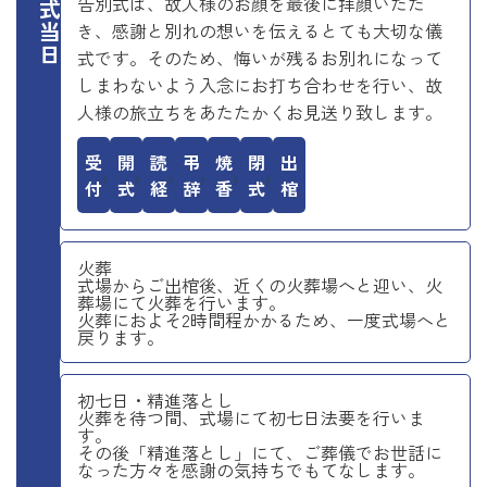
お葬式当日
告別式は、故人様のお顔を最後に拝顔いただ
き、感謝と別れの想いを伝えるとても大切な儀
式です。そのため、悔いが残るお別れになって
しまわないよう入念にお打ち合わせを行い、故
人様の旅立ちをあたたかくお見送り致します。
受付
開式
読経
弔辞
焼香
閉式
出棺
火葬
式場からご出棺後、近くの火葬場へと迎い、火
葬場にて火葬を行います。
火葬におよそ2時間程かかるため、一度式場へと
戻ります。
初七日・精進落とし
火葬を待つ間、式場にて初七日法要を行いま
す。
その後「精進落とし」にて、ご葬儀でお世話に
なった方々を感謝の気持ちでもてなします。