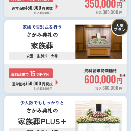
350,000
円
450,000
通常価格
円
税抜
385,000
税込
円
税込
495,000
円
人気
家族で告別式を行う
プラン
さがみ典礼の
家族葬
安置＋告別式＋火葬
資料請求特別価格
15
資料請求で
万円割引
600,000
税抜
円
750,000
通常価格
円
税抜
660,000
税込
円
税込
825,000
円
少人数でもしっかりと
さがみ典礼の
家族葬PLUS+