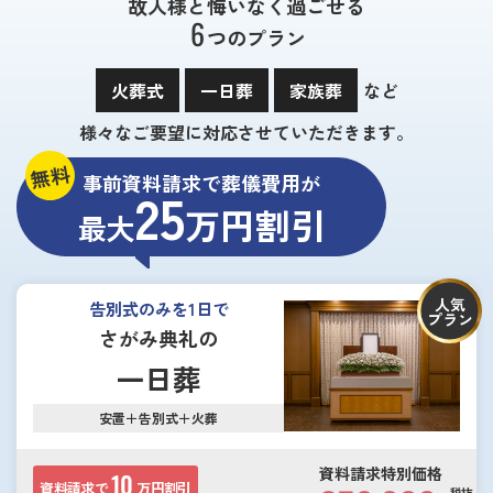
故人様と悔いなく過ごせる
6
つのプラン
火葬式
一日葬
家族葬
など
様々なご要望に対応させていただきます。
無料
事前資料請求で葬儀費用が
25
万円割引
最大
人気
告別式のみを1日で
プラン
さがみ典礼の
一日葬
安置＋告別式＋火葬
資料請求特別価格
10
資料請求で
万円割引
税抜