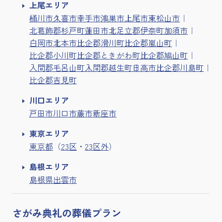
上尾エリア
桶川市
久喜市
幸手市
鴻巣市
上尾市
東松山市
北葛飾郡杉戸町
蓮田市
北足立郡伊奈町
加須市
白岡市
北本市
比企郡滑川町
比企郡嵐山町
比企郡小川町
比企郡ときがわ町
比企郡鳩山町
入間郡毛呂山町
入間郡越生町
日高市
比企郡川島町
比企郡吉見町
川口エリア
戸田市
川口市
蕨市
新座市
東京エリア
東京都
（
23区
・
23区外
）
島根エリア
島根県出雲市
さがみ典礼の
葬儀プラン