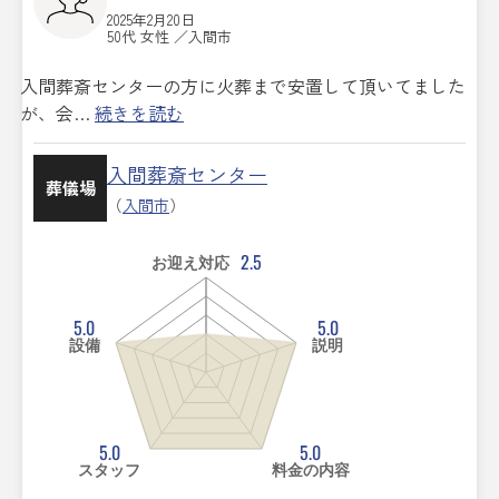
2025年2月20日
50代 女性 ／入間市
入間葬斎センターの方に火葬まで安置して頂いてました
が、会…
続きを読む
入間葬斎センター
葬儀場
（
入間市
）
2.5
お迎え対応
5.0
5.0
設備
説明
5.0
5.0
スタッフ
料金の内容