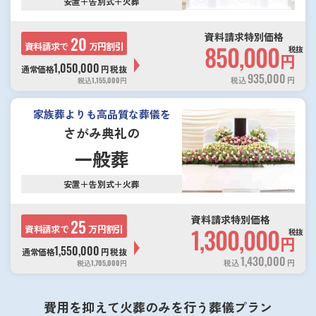
安置＋告別式＋火葬
資料請求特別価格
20
資料請求で
万円割引
850,000
税抜
円
1,050,000
通常価格
円
税抜
935,000
税込
円
税込
1,155,000
円
家族葬よりも高品質な葬儀を
さがみ典礼の
一般葬
安置＋告別式＋火葬
資料請求特別価格
25
資料請求で
万円割引
1,300,000
税抜
円
1,550,000
通常価格
円
税抜
1,430,000
税込
円
税込
1,705,000
円
費用を抑えて火葬のみを行う葬儀プラン