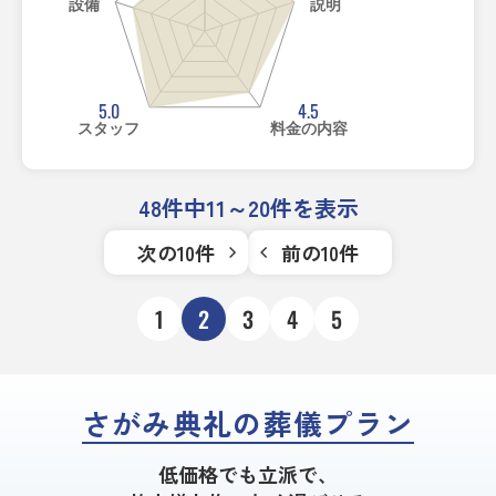
設備
説明
5.0
4.5
スタッフ
料金の内容
48件中11～20件を表示
次の10件
前の10件
1
2
3
4
5
さがみ典礼の葬儀プラン
低価格でも立派で、