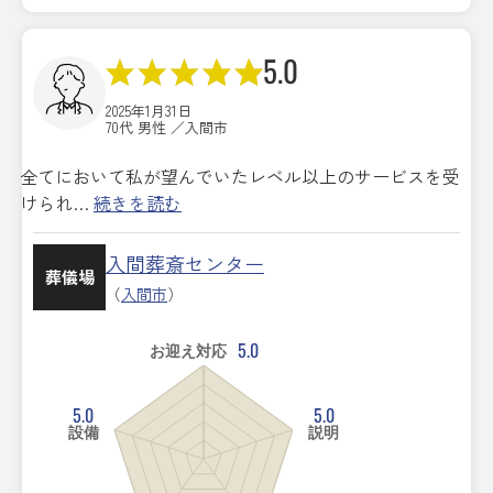
5.0
2025年1月31日
70代 男性 ／入間市
全てにおいて私が望んでいたレベル以上のサービスを受
けられ…
続きを読む
入間葬斎センター
葬儀場
（
入間市
）
5.0
お迎え対応
5.0
5.0
設備
説明