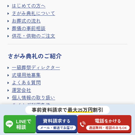
はじめての方へ
さがみ典礼について
お葬式の流れ
葬儀の事前相談
供花・供物のご注文
さがみ典礼の
ご紹介
一級葬祭ディレクター
式場用地募集
よくある質問
運営会社
個人情報の取り扱い
サイトご利用条件
事前資料請求で
最大25万円
割引
サイトマップ
資料請求
電話
する
をかける
LINEで
相談
メール・郵送でお届け
通話無料・相談のみもOK