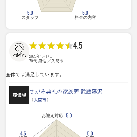
5.0
5.0
スタッフ
料金の内容
4.5
2025年1月17日
70代 男性 ／入間市
全体では満足しています。
さがみ典礼の家族葬 武蔵藤沢
葬儀場
（
入間市
）
5.0
お迎え対応
4.5
5.0