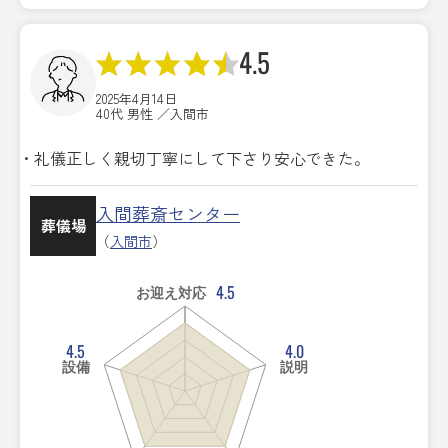
4.5
2025年4月14日
40代 男性 ／入間市
・礼儀正しく親切丁寧にして下さり安心できた。
入間葬斎センター
葬儀場
（
入間市
）
4.5
お迎え対応
4.5
4.0
設備
説明