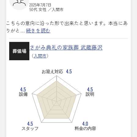
2025年7月7日
50代 女性 ／入間市
こちらの意向に沿った形で出来たと思います。本当にあ
りがと…
続きを読む
さがみ典礼の家族葬 武蔵藤沢
葬儀場
（
入間市
）
4.5
お迎え対応
4.5
4.5
設備
説明
4.5
4.0
スタッフ
料金の内容