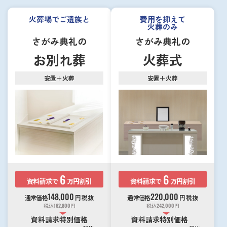
火葬場でご遺族と
費用を抑えて
火葬のみ
さがみ典礼の
さがみ典礼の
お別れ葬
火葬式
安置＋火葬
安置＋火葬
6
6
資料請求で
万円割引
資料請求で
万円割引
148,000
220,000
通常価格
円
税抜
通常価格
円
税抜
税込
162,800
円
税込
242,000
円
資料請求特別価格
資料請求特別価格