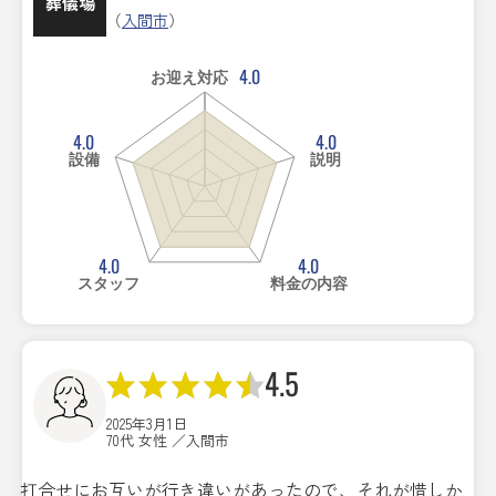
葬儀場
（
入間市
）
4.0
お迎え対応
4.0
4.0
設備
説明
4.0
4.0
スタッフ
料金の内容
4.5
2025年3月1日
70代 女性 ／入間市
打合せにお互いが行き違いがあったので、それが惜しか