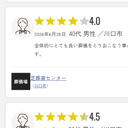
4.0
40代 男性 ／川口市
2026年6月28日
全体的にとても良い葬儀をとりおこなう事
す。
芝葬斎センター
葬儀場
（
川口市
）
4.5