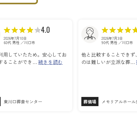
4.0
2026年7月10日
2026年7月3日
60代 男性 ／川口市
90代 男性 ／川口市
利用していたため。安心してお
他と比較することできず
することができ…
続きを読む
のは難しいが立派な葬…
東川口葬斎センター
葬儀場
メモリアルホール