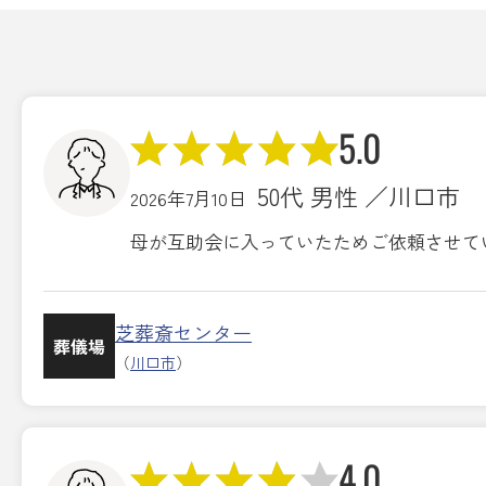
5.0
50代 男性 ／川口市
2026年7月10日
母が互助会に入っていたためご依頼させて
芝葬斎センター
葬儀場
（
川口市
）
4.0