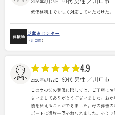
50代 男性 ／川口市
2026年6月23日
低価格利用でも快く対応していただけた。
芝葬斎センター
葬儀場
（
川口市
）
4.9
60代 男性 ／川口市
2026年6月22日
この度の父の葬儀に際しては、ご丁寧にお
さいましてありがとうございました。おか
儀を終えることができました。母の葬儀の
ポートに遺族一同心救われました。心より