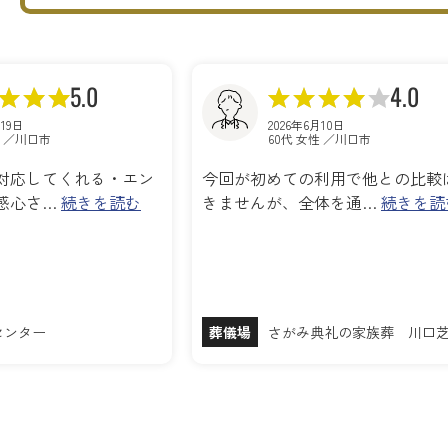
5.0
4.0
月19日
2026年6月10日
性 ／川口市
60代 女性 ／川口市
対応してくれる・エン
今回が初めての利用で他との比較
感心さ…
続きを読む
きませんが、全体を通…
続きを読
センター
葬儀場
さがみ典礼の家族葬 川口