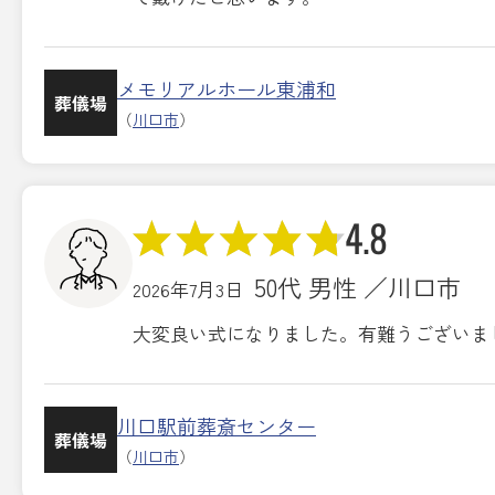
メモリアルホール東浦和
葬儀場
（
川口市
）
4.8
50代 男性 ／川口市
2026年7月3日
大変良い式になりました。有難うございま
川口駅前葬斎センター
葬儀場
（
川口市
）