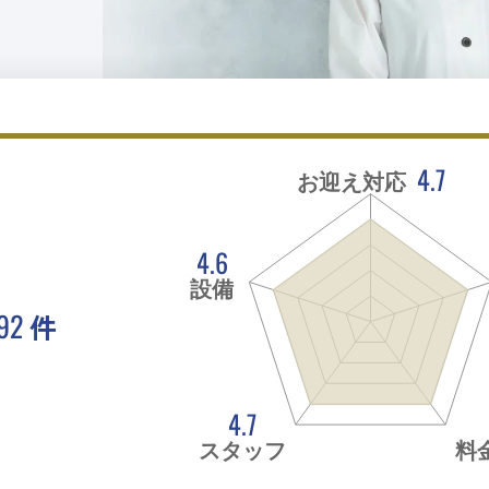
4.7
お迎え対応
4.6
設備
92
件
。
4.7
スタッフ
料