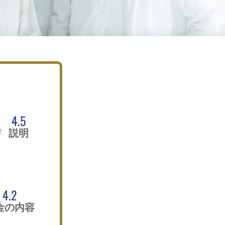
4.5
説明
4.2
金の内容