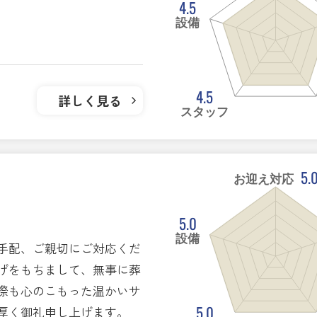
4.5
設備
4.5
詳しく見る
スタッフ
5.
お迎え対応
5.0
設備
手配、ご親切にご対応くだ
げをもちまして、無事に葬
際も心のこもった温かいサ
5.0
厚く御礼申し上げます。