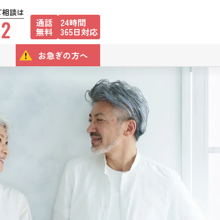
ご相談は
12
通話
24時間
無料
365日対応
お急ぎの方へ