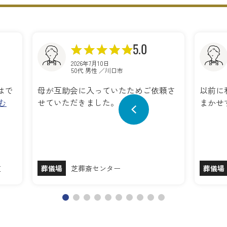
5.0
2026年7月10日
50代 男性 ／川口市
はで
母が互助会に入っていたためご依頼さ
以前に
む
せていただきました。
まかせ
芝
葬儀場
芝葬斎センター
葬儀場