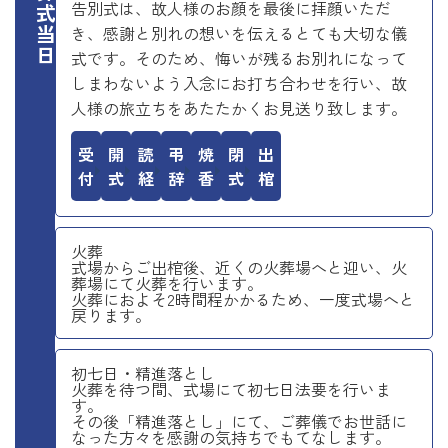
お葬式当日
告別式は、故人様のお顔を最後に拝顔いただ
き、感謝と別れの想いを伝えるとても大切な儀
式です。そのため、悔いが残るお別れになって
しまわないよう入念にお打ち合わせを行い、故
人様の旅立ちをあたたかくお見送り致します。
受付
開式
読経
弔辞
焼香
閉式
出棺
火葬
式場からご出棺後、近くの火葬場へと迎い、火
葬場にて火葬を行います。
火葬におよそ2時間程かかるため、一度式場へと
戻ります。
初七日・精進落とし
火葬を待つ間、式場にて初七日法要を行いま
す。
その後「精進落とし」にて、ご葬儀でお世話に
なった方々を感謝の気持ちでもてなします。