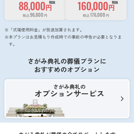
88,000
160,000
税抜
税抜
円
円
96,800
176,000
税込
円
税込
円
「式場使用料金」が別途加算されます。
本プランはお見積もり作成時での事前の申告が必要となりま
す。
さがみ典礼の葬儀プランに
おすすめのオプション
さがみ典礼の
オプションサービス