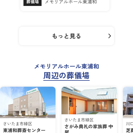
メモリアルホール東浦和
葬儀場
もっと見る
メモリアルホール東浦和
周辺の葬儀場
さいたま市緑区
さいたま市緑区
川
さがみ典礼の家族葬 中
東浦和葬斎センター
芝
尾