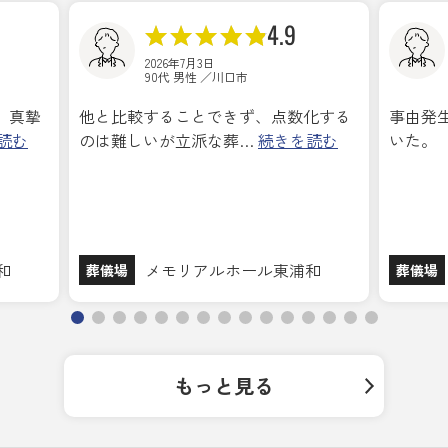
4.9
2026年7月3日
90代 男性 ／川口市
、真摯
他と比較することできず、点数化する
事由発
読む
のは難しいが立派な葬…
続きを読む
いた。
和
メモリアルホール東浦和
葬儀場
葬儀場
もっと見る