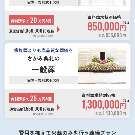
安置＋告別式＋火葬
資料請求特別価格
20
資料請求で
万円割引
850,000
税抜
円
1,050,000
通常価格
円
税抜
935,000
税込
円
税込
1,155,000
円
家族葬よりも高品質な葬儀を
さがみ典礼の
一般葬
安置＋告別式＋火葬
資料請求特別価格
25
資料請求で
万円割引
1,300,000
税抜
円
1,550,000
通常価格
円
税抜
1,430,000
税込
円
税込
1,705,000
円
費用を抑えて火葬のみを行う葬儀プラン