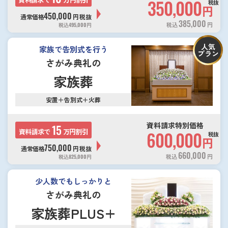
350,000
税抜
円
450,000
通常価格
円
税抜
385,000
税込
円
税込
495,000
円
人気
家族で告別式を行う
プラン
さがみ典礼の
家族葬
安置＋告別式＋火葬
資料請求特別価格
15
資料請求で
万円割引
600,000
税抜
円
750,000
通常価格
円
税抜
660,000
税込
円
税込
825,000
円
少人数でもしっかりと
さがみ典礼の
家族葬PLUS+