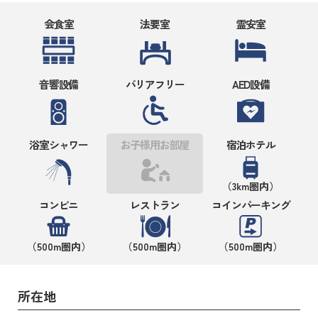
会食室
法要室
霊安室
音響設備
バリアフリー
AED設備
浴室シャワー
お子様用お部屋
宿泊ホテル
（3km圏内）
コンビニ
レストラン
コインパーキング
（500m圏内）
（500m圏内）
（500m圏内）
所在地