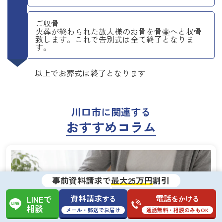
ご収骨
火葬が終わられた故人様のお骨を骨壷へと収骨
致します。これで告別式は全て終了となりま
す。
以上でお葬式は終了となります
川口市に関連する
おすすめコラム
事前資料請求で
最大25万円
割引
資料請求
電話
する
をかける
LINEで
相談
メール・郵送でお届け
通話無料・相談のみもOK