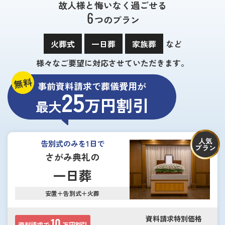
故人様と悔いなく過ごせる
6
つのプラン
火葬式
一日葬
家族葬
など
様々なご要望に対応させていただきます。
無料
事前資料請求で葬儀費用が
25
万円割引
最大
人気
告別式のみを1日で
プラン
さがみ典礼の
一日葬
安置＋告別式＋火葬
資料請求特別価格
10
資料請求で
万円割引