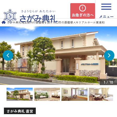
お急ぎの方へ
メニュー
さがみ典礼
埼玉県内の葬儀場を探す
川口市の葬儀場
メモリアルホール東浦和
1
/
10
さがみ典礼 直営