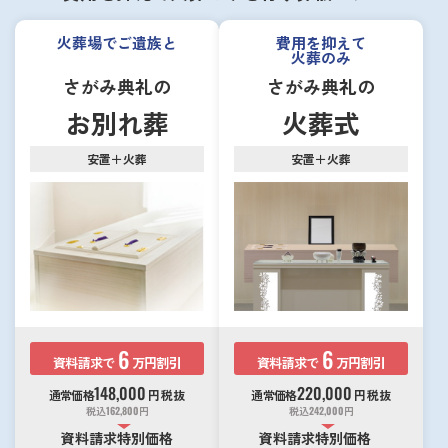
火葬場でご遺族と
費用を抑えて
火葬のみ
さがみ典礼の
さがみ典礼の
お別れ葬
火葬式
安置＋火葬
安置＋火葬
6
6
資料請求で
万円割引
資料請求で
万円割引
148,000
220,000
通常価格
円
税抜
通常価格
円
税抜
税込
162,800
円
税込
242,000
円
資料請求特別価格
資料請求特別価格