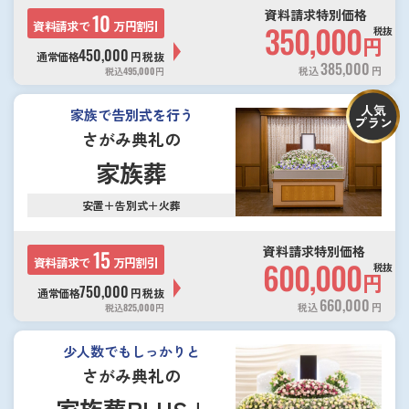
資料請求特別価格
10
資料請求で
万円割引
350,000
税抜
円
450,000
通常価格
円
税抜
385,000
税込
円
税込
495,000
円
人気
家族で告別式を行う
プラン
さがみ典礼の
家族葬
安置＋告別式＋火葬
資料請求特別価格
15
資料請求で
万円割引
600,000
税抜
円
750,000
通常価格
円
税抜
660,000
税込
円
税込
825,000
円
少人数でもしっかりと
さがみ典礼の
家族葬PLUS+