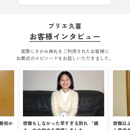
プリエ久喜
お客様インタビュー
実際にさがみ典礼をご利用されたお客様に
お葬式のエピソードをお話しいただきました。
最初か
想像もしなかった早すぎる別れ 「備
想像以
え」の大切さを実感しました
ら最後