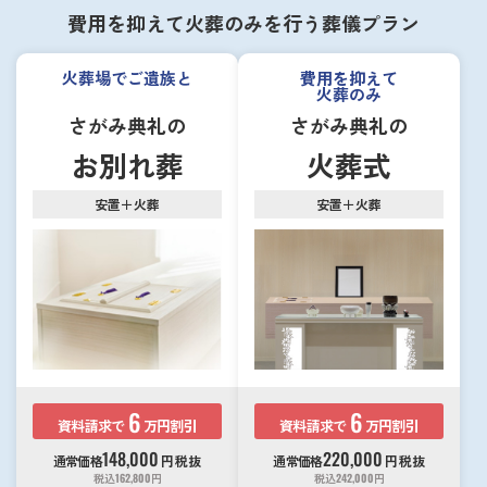
費用を抑えて火葬のみを行う葬儀プラン
火葬場でご遺族と
費用を抑えて
火葬のみ
さがみ典礼の
さがみ典礼の
お別れ葬
火葬式
安置＋火葬
安置＋火葬
6
6
資料請求で
万円割引
資料請求で
万円割引
148,000
220,000
通常価格
円
税抜
通常価格
円
税抜
税込
162,800
円
税込
242,000
円