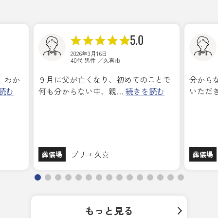
5.0
2026年3月16日
40代 男性 ／久喜市
。わか
９月に父が亡くなり、初めてのことで
分から
読む
何も分からない中、親…
続きを読む
いただ
プリエ久喜
葬儀場
葬儀場
もっと見る