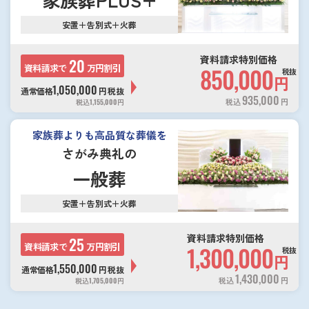
安置＋告別式＋火葬
資料請求特別価格
20
資料請求で
万円割引
850,000
税抜
円
1,050,000
通常価格
円
税抜
935,000
税込
円
税込
1,155,000
円
家族葬よりも高品質な葬儀を
さがみ典礼の
一般葬
安置＋告別式＋火葬
資料請求特別価格
25
資料請求で
万円割引
1,300,000
税抜
円
1,550,000
通常価格
円
税抜
1,430,000
税込
円
税込
1,705,000
円