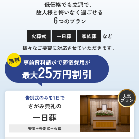
低価格でも立派で、
故人様と悔いなく過ごせる
6
つのプラン
火葬式
一日葬
家族葬
など
様々なご要望に対応させていただきます。
無料
事前資料請求で葬儀費用が
25
万円割引
最大
人気
告別式のみを1日で
プラン
さがみ典礼の
一日葬
安置＋告別式＋火葬