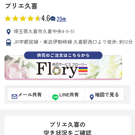
プリエ久喜
4.6
20
件
埼玉県久喜市久喜中央4-9-51
JR宇都宮線・東武伊勢崎線 久喜駅西口より徒歩: 約12分
メール共有
LINE共有
地図で見る
プリエ久喜の
空き状況をご確認