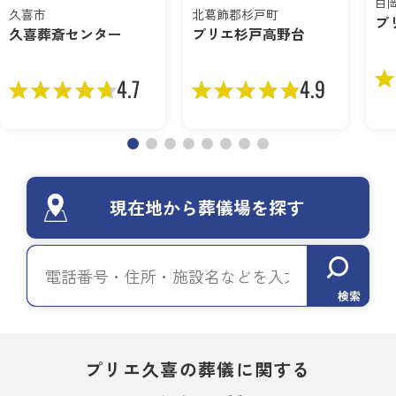
白
久喜市
北葛飾郡杉戸町
プ
久喜葬斎センター
プリエ杉戸高野台
4.7
4.9
現在地から葬儀場を探す
検索
プリエ久喜の葬儀に関する