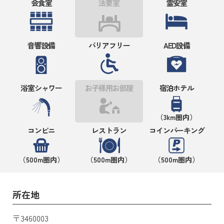
会食室
法要室
霊安室
音響設備
バリアフリー
AED設備
浴室シャワー
お子様用お部屋
宿泊ホテル
（3km圏内）
コンビニ
レストラン
コインパーキング
（500m圏内）
（500m圏内）
（500m圏内）
所在地
〒3460003