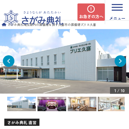
お急ぎの方へ
メニュー
さがみ典礼
埼玉県内の葬儀場を探す
久喜市の葬儀場
プリエ久喜
1
/
10
さがみ典礼 直営