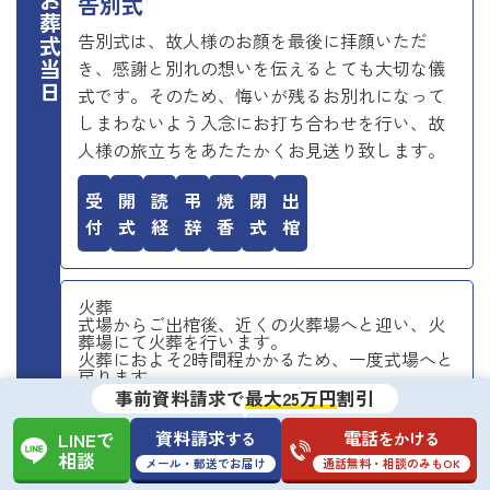
お葬式当日
告別式
告別式は、故人様のお顔を最後に拝顔いただ
き、感謝と別れの想いを伝えるとても大切な儀
式です。そのため、悔いが残るお別れになって
しまわないよう入念にお打ち合わせを行い、故
人様の旅立ちをあたたかくお見送り致します。
受付
開式
読経
弔辞
焼香
閉式
出棺
火葬
式場からご出棺後、近くの火葬場へと迎い、火
葬場にて火葬を行います。
火葬におよそ2時間程かかるため、一度式場へと
戻ります。
事前資料請求で
最大25万円
割引
資料請求
電話
する
をかける
初七日・精進落とし
LINEで
火葬を待つ間、式場にて初七日法要を行いま
相談
メール・郵送でお届け
通話無料・相談のみもOK
す。