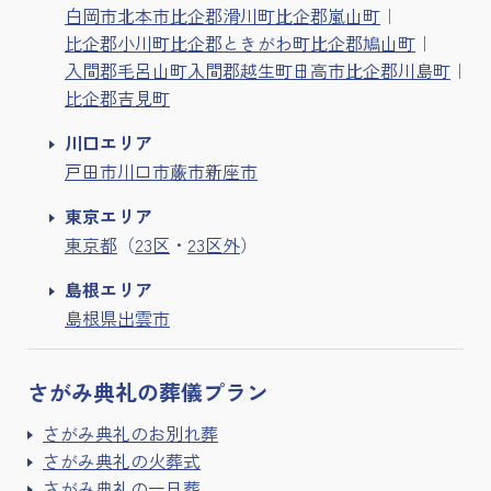
白岡市
北本市
比企郡滑川町
比企郡嵐山町
比企郡小川町
比企郡ときがわ町
比企郡鳩山町
入間郡毛呂山町
入間郡越生町
日高市
比企郡川島町
比企郡吉見町
川口エリア
戸田市
川口市
蕨市
新座市
東京エリア
東京都
（
23区
・
23区外
）
島根エリア
島根県出雲市
さがみ典礼の
葬儀プラン
さがみ典礼のお別れ葬
さがみ典礼の火葬式
さがみ典礼の一日葬