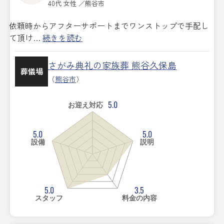
40代 女性 ／熊谷市
依頼時からアフターサポートまでワンストップで手配し
て頂け…
続きを読む
さがみ典礼の家族葬 熊谷久保島
葬儀場
（
熊谷市
）
5.0
お迎え対応
5.0
5.0
設備
説明
5.0
3.5
スタッフ
料金の内容