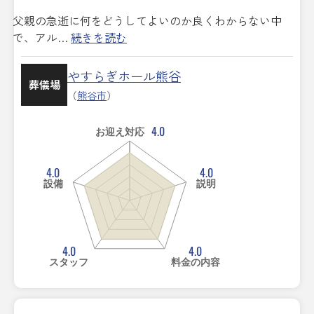
父親の急逝に何をどうしてよいのか良くわからない中
で、アル…
続きを読む
やすらぎホール熊谷
葬儀場
（
熊谷市
）
4.0
お迎え対応
4.0
4.0
設備
説明
4.0
4.0
スタッフ
料金の内容