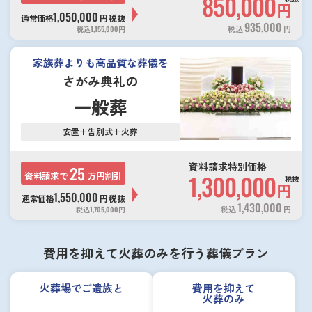
850,000
円
1,050,000
通常価格
円
税抜
935,000
税込
円
税込
1,155,000
円
家族葬よりも高品質な葬儀を
さがみ典礼の
一般葬
安置＋告別式＋火葬
資料請求特別価格
25
資料請求で
万円割引
1,300,000
税抜
円
1,550,000
通常価格
円
税抜
1,430,000
税込
円
税込
1,705,000
円
費用を抑えて火葬のみを行う葬儀プラン
火葬場でご遺族と
費用を抑えて
火葬のみ