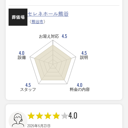
セレネホール熊谷
葬儀場
（
熊谷市
）
4.5
お迎え対応
4.0
4.5
設備
説明
4.5
4.0
スタッフ
料金の内容
4.0
2026年6月23日