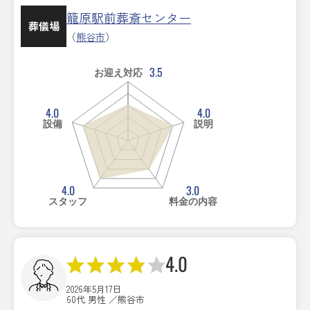
籠原駅前葬斎センター
葬儀場
（
熊谷市
）
3.5
お迎え対応
4.0
4.0
設備
説明
4.0
3.0
スタッフ
料金の内容
4.0
2026年5月17日
60代 男性 ／熊谷市