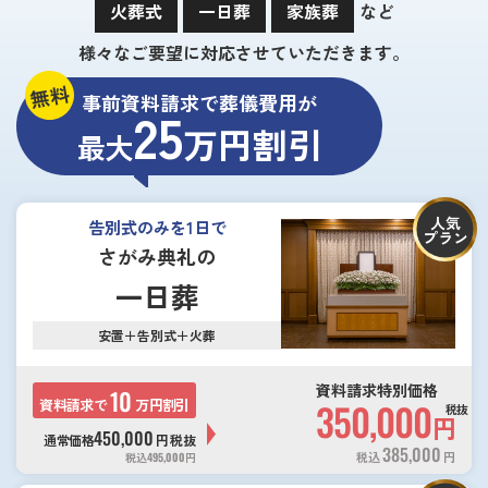
火葬式
一日葬
家族葬
など
様々なご要望に対応させていただきます。
無料
事前資料請求で葬儀費用が
25
万円割引
最大
人気
告別式のみを1日で
プラン
さがみ典礼の
一日葬
安置＋告別式＋火葬
資料請求特別価格
10
資料請求で
万円割引
350,000
税抜
円
450,000
通常価格
円
税抜
385,000
税込
円
税込
495,000
円