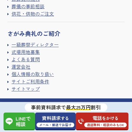
葬儀の事前相談
供花・供物のご注文
さがみ典礼の
ご紹介
一級葬祭ディレクター
式場用地募集
よくある質問
運営会社
個人情報の取り扱い
サイトご利用条件
サイトマップ
事前資料請求で
最大25万円
割引
資料請求
電話
する
をかける
LINEで
相談
メール・郵送でお届け
通話無料・相談のみもOK
〒330-0855埼玉県さいたま市大宮区上小町535