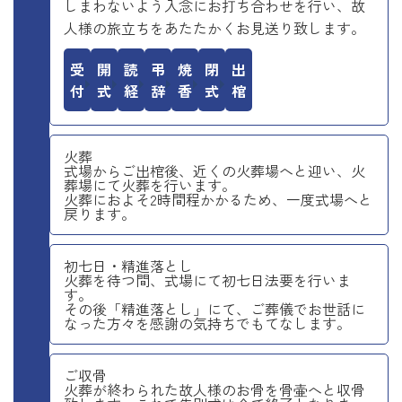
しまわないよう入念にお打ち合わせを行い、故
人様の旅立ちをあたたかくお見送り致します。
受付
開式
読経
弔辞
焼香
閉式
出棺
火葬
式場からご出棺後、近くの火葬場へと迎い、火
葬場にて火葬を行います。
火葬におよそ2時間程かかるため、一度式場へと
戻ります。
初七日・精進落とし
火葬を待つ間、式場にて初七日法要を行いま
す。
その後「精進落とし」にて、ご葬儀でお世話に
なった方々を感謝の気持ちでもてなします。
ご収骨
火葬が終わられた故人様のお骨を骨壷へと収骨