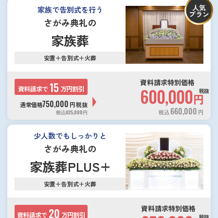
人気
家族で告別式を行う
プラン
さがみ典礼の
家族葬
安置＋告別式＋火葬
資料請求特別価格
15
資料請求で
万円割引
600,000
税抜
円
750,000
通常価格
円
税抜
660,000
税込
円
税込
825,000
円
少人数でもしっかりと
さがみ典礼の
家族葬PLUS+
安置＋告別式＋火葬
資料請求特別価格
20
資料請求で
万円割引
税抜