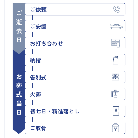
ご依頼
ご逝去日
ご安置
お打ち合わせ
納棺
お葬式当日
告別式
火葬
初七日・精進落とし
ご収骨