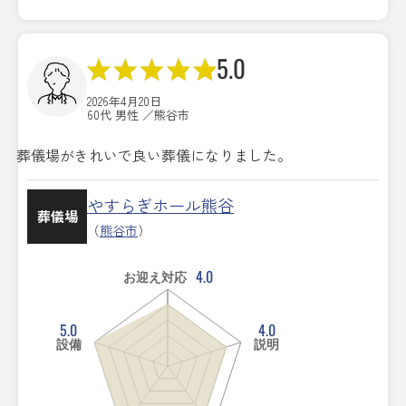
5.0
2026年4月20日
60代 男性 ／熊谷市
葬儀場がきれいで良い葬儀になりました。
やすらぎホール熊谷
葬儀場
（
熊谷市
）
4.0
お迎え対応
5.0
4.0
設備
説明