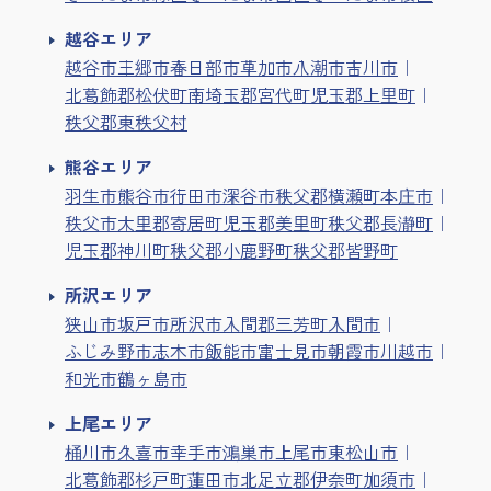
越谷エリア
越谷市
三郷市
春日部市
草加市
八潮市
吉川市
北葛飾郡松伏町
南埼玉郡宮代町
児玉郡上里町
秩父郡東秩父村
熊谷エリア
羽生市
熊谷市
行田市
深谷市
秩父郡横瀬町
本庄市
秩父市
大里郡寄居町
児玉郡美里町
秩父郡長瀞町
児玉郡神川町
秩父郡小鹿野町
秩父郡皆野町
所沢エリア
狭山市
坂戸市
所沢市
入間郡三芳町
入間市
ふじみ野市
志木市
飯能市
富士見市
朝霞市
川越市
和光市
鶴ヶ島市
上尾エリア
桶川市
久喜市
幸手市
鴻巣市
上尾市
東松山市
北葛飾郡杉戸町
蓮田市
北足立郡伊奈町
加須市