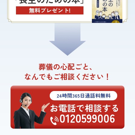
無料プレゼント!
葬儀の心配ごと、
なんでもご相談ください！
24
時間
365
日通話料無料
お電話で相談する
0120599006