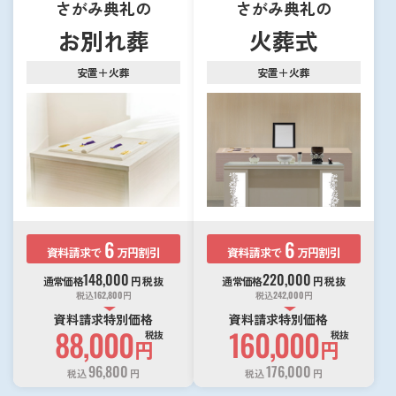
さがみ典礼の
さがみ典礼の
お別れ葬
火葬式
安置＋火葬
安置＋火葬
6
6
資料請求で
万円割引
資料請求で
万円割引
148,000
220,000
通常価格
円
税抜
通常価格
円
税抜
税込
162,800
円
税込
242,000
円
資料請求特別価格
資料請求特別価格
88,000
160,000
税抜
税抜
円
円
96,800
176,000
税込
円
税込
円