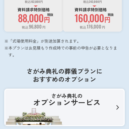
税込
162,800
円
税込
242,000
円
資料請求特別価格
資料請求特別価格
88,000
160,000
税抜
税抜
円
円
96,800
176,000
税込
円
税込
円
「式場使用料金」が別途加算されます。
本プランはお見積もり作成時での事前の申告が必要となりま
す。
さがみ典礼の葬儀プランに
おすすめのオプション
さがみ典礼の
オプションサービス