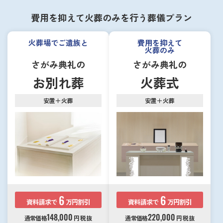
費用を抑えて火葬のみを行う葬儀プラン
火葬場でご遺族と
費用を抑えて
火葬のみ
さがみ典礼の
さがみ典礼の
お別れ葬
火葬式
安置＋火葬
安置＋火葬
6
6
資料請求で
万円割引
資料請求で
万円割引
148,000
220,000
通常価格
円
税抜
通常価格
円
税抜