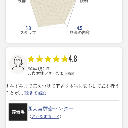
設備
説明
5.0
4.5
スタッフ
料金の内容
4.8
2023年1月21日
80代 女性 ／さいたま市西区
すみずみまで気をつけて下さり本当に安心して式を行う
ことが…
続きを読む
西大宮葬斎センター
葬儀場
（
さいたま市西区
）