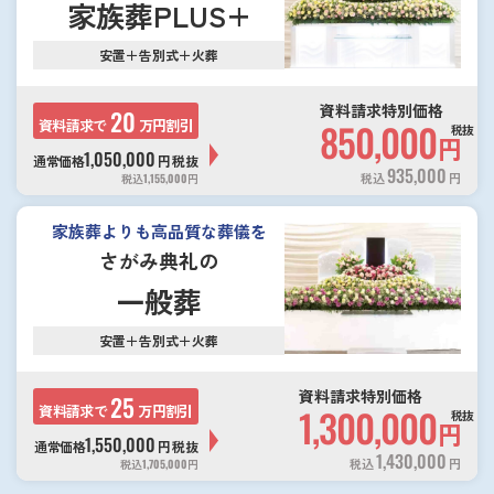
家族葬PLUS+
安置＋告別式＋火葬
資料請求特別価格
20
資料請求で
万円割引
850,000
税抜
円
1,050,000
通常価格
円
税抜
935,000
税込
円
税込
1,155,000
円
家族葬よりも高品質な葬儀を
さがみ典礼の
一般葬
安置＋告別式＋火葬
資料請求特別価格
25
資料請求で
万円割引
1,300,000
税抜
円
1,550,000
通常価格
円
税抜
1,430,000
税込
円
税込
1,705,000
円