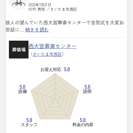
2023年7月21日
90代 男性 ／さいたま市西区
故人の望んでいた西大宮葬斎センターで告別式を大変お
世話に…
続きを読む
西大宮葬斎センター
葬儀場
（
さいたま市西区
）
5.0
お迎え対応
5.0
5.0
設備
説明
5.0
5.0
スタッフ
料金の内容