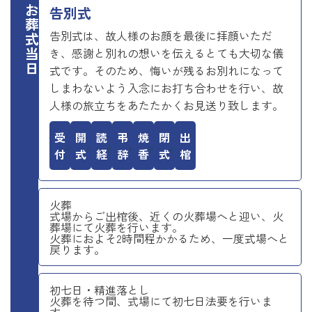
お葬式当日
告別式
告別式は、故人様のお顔を最後に拝顔いただ
き、感謝と別れの想いを伝えるとても大切な儀
式です。そのため、悔いが残るお別れになって
しまわないよう入念にお打ち合わせを行い、故
人様の旅立ちをあたたかくお見送り致します。
受付
開式
読経
弔辞
焼香
閉式
出棺
火葬
式場からご出棺後、近くの火葬場へと迎い、火
葬場にて火葬を行います。
火葬におよそ2時間程かかるため、一度式場へと
戻ります。
初七日・精進落とし
火葬を待つ間、式場にて初七日法要を行いま