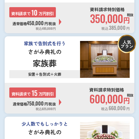
資料請求特別価格
10
資料請求で
万円割引
350,000
税抜
円
450,000
通常価格
円
税抜
385,000
税込
円
税込
495,000
円
人気
家族で告別式を行う
プラン
さがみ典礼の
家族葬
安置＋告別式＋火葬
資料請求特別価格
15
資料請求で
万円割引
600,000
税抜
円
750,000
通常価格
円
税抜
660,000
税込
円
税込
825,000
円
少人数でもしっかりと
さがみ典礼の