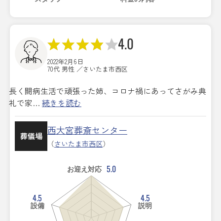
4.0
2022年2月6日
70代 男性 ／さいたま市西区
長く闘病生活で頑張った姉、コロナ禍にあってさがみ典
礼で家…
続きを読む
西大宮葬斎センター
葬儀場
（
さいたま市西区
）
5.0
お迎え対応
4.5
4.5
設備
説明