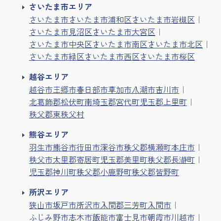
さいたま市エリア
さいたま市
さいたま市浦和区
さいたま市岩槻区
さいたま市見沼区
さいたま市大宮区
さいたま市中央区
さいたま市南区
さいたま市北区
さいたま市緑区
さいたま市西区
さいたま市桜区
越谷エリア
越谷市
三郷市
春日部市
草加市
八潮市
吉川市
北葛飾郡松伏町
南埼玉郡宮代町
児玉郡上里町
秩父郡東秩父村
熊谷エリア
羽生市
熊谷市
行田市
深谷市
秩父郡横瀬町
本庄市
秩父市
大里郡寄居町
児玉郡美里町
秩父郡長瀞町
児玉郡神川町
秩父郡小鹿野町
秩父郡皆野町
所沢エリア
狭山市
坂戸市
所沢市
入間郡三芳町
入間市
ふじみ野市
志木市
飯能市
富士見市
朝霞市
川越市