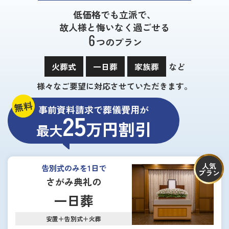
低価格でも立派で、
故人様と悔いなく過ごせる
6
つのプラン
火葬式
一日葬
家族葬
など
様々なご要望に対応させていただきます。
無料
事前資料請求で葬儀費用が
25
万円割引
最大
人気
告別式のみを1日で
プラン
さがみ典礼の
一日葬
安置＋告別式＋火葬