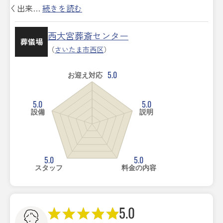
く出来…
続きを読む
西大宮葬斎センター
葬儀場
（
さいたま市西区
）
5.0
お迎え対応
5.0
5.0
設備
説明
5.0
5.0
スタッフ
料金の内容
5.0