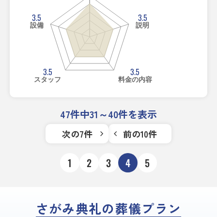
3.5
3.5
設備
説明
3.5
3.5
スタッフ
料金の内容
47件中31～40件を表示
次の7件
前の10件
1
2
3
4
5
さがみ典礼の葬儀プラン