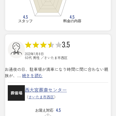
4.5
4.5
スタッフ
料金の内容
3.5
2022年1月8日
60代 男性 ／さいたま市西区
お通夜の日、駐車場が満車になり時間に間に合わない親
族が、…
続きを読む
西大宮葬斎センター
葬儀場
（
さいたま市西区
）
4.5
お迎え対応