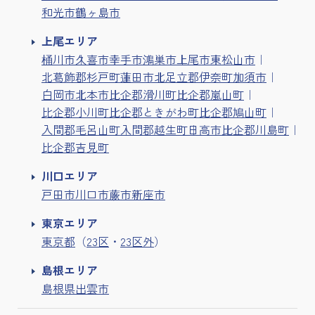
和光市
鶴ヶ島市
上尾エリア
桶川市
久喜市
幸手市
鴻巣市
上尾市
東松山市
北葛飾郡杉戸町
蓮田市
北足立郡伊奈町
加須市
白岡市
北本市
比企郡滑川町
比企郡嵐山町
比企郡小川町
比企郡ときがわ町
比企郡鳩山町
入間郡毛呂山町
入間郡越生町
日高市
比企郡川島町
比企郡吉見町
川口エリア
戸田市
川口市
蕨市
新座市
東京エリア
東京都
（
23区
・
23区外
）
島根エリア
島根県出雲市