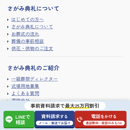
さがみ典礼に
ついて
はじめての方へ
さがみ典礼について
お葬式の流れ
葬儀の事前相談
供花・供物のご注文
さがみ典礼の
ご紹介
一級葬祭ディレクター
式場用地募集
よくある質問
運営会社
事前資料請求で
最大25万円
割引
個人情報の取り扱い
サイトご利用条件
資料請求
電話
する
をかける
LINEで
サイトマップ
相談
メール・郵送でお届け
通話無料・相談のみもOK