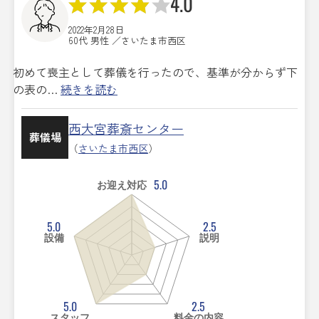
4.0
2022年2月28日
60代 男性 ／さいたま市西区
初めて喪主として葬儀を行ったので、基準が分からず下
の表の…
続きを読む
西大宮葬斎センター
葬儀場
（
さいたま市西区
）
5.0
お迎え対応
5.0
2.5
設備
説明
5.0
2.5
スタッフ
料金の内容