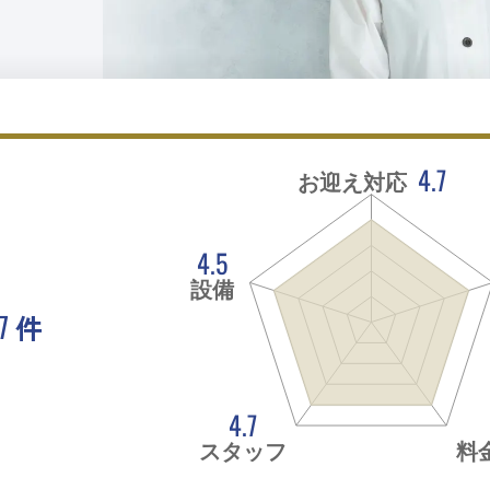
4.7
お迎え対応
4.5
設備
7
件
。
4.7
スタッフ
料