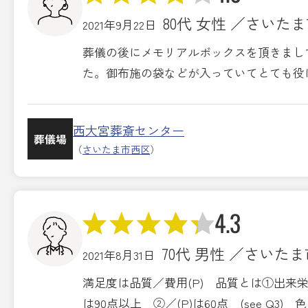
80代 女性 ／さいた
2021年9月22日
葬儀の後にメモリアルボックスを頂きまし
た。御布施の袋などが入っていてとても役
西大宮葬斎センター
葬儀場
（
さいたま市西区
）
4.3
70代 男性 ／さいた
2021年8月31日
満足度は品質／費用(P) 品質とは①出来栄
は90点以上 ②／(P)は60点 (see Q3