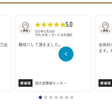
5.0
2021年12月28日
70代 女性 ／さいたま市西区
は①出
親切にして頂きました。
全体的
ます。
葬儀場
西大宮葬斎センター
葬儀場