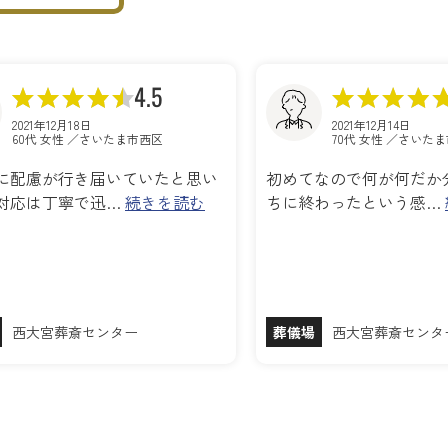
4.5
2021年12月18日
2021年12月14日
60代 女性 ／さいたま市西区
70代 女性 ／さいた
に配慮が行き届いていたと思い
初めてなので何が何だか
対応は丁寧で迅…
続きを読む
ちに終わったという感…
西大宮葬斎センター
葬儀場
西大宮葬斎センタ