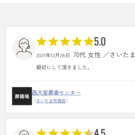
5.0
70代 女性 ／さいた
2021年12月28日
親切にして頂きました。
西大宮葬斎センター
葬儀場
（
さいたま市西区
）
4.5