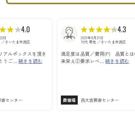
4.0
4.3
22日
2021年8月31日
性 ／さいたま市西区
70代 男性 ／さいたま市西区
リアルボックスを頂き
満足度は品質／費用(P) 品質と
とうご…
続きを読む
来栄え②要求レベ…
続きを読む
葬斎センター
葬儀場
西大宮葬斎センター