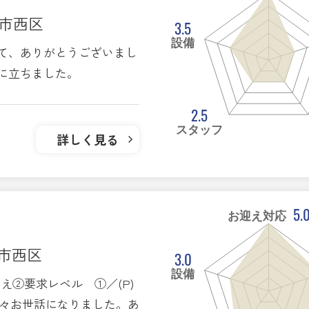
ま市西区
3.5
設備
て、ありがとうございまし
に立ちました。
2.5
スタッフ
詳しく見る
5.
お迎え対応
ま市西区
3.0
設備
え②要求レベル ①／(P)
) 色々お世話になりました。あ