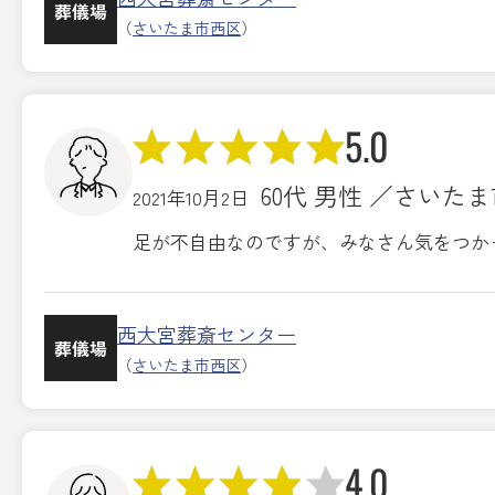
葬儀場
（
さいたま市西区
）
5.0
60代 男性 ／さいた
2021年10月2日
足が不自由なのですが、みなさん気をつか
西大宮葬斎センター
葬儀場
（
さいたま市西区
）
4.0