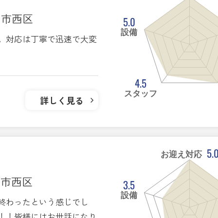
ま市西区
5.0
設備
。対応は丁寧で迅速で大変
4.5
スタッフ
詳しく見る
5.
お迎え対応
ま市西区
3.5
設備
終わったという感じでし
！！皆様にはお世話になり