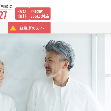
ご相談は
27
通話
24時間
無料
365日対応
お急ぎの方へ