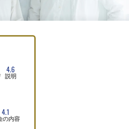
4.6
説明
4.1
金の内容