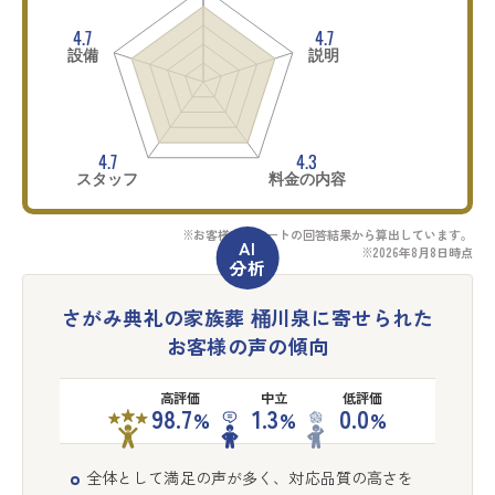
4.7
4.7
設備
説明
4.7
4.3
スタッフ
料金の内容
※お客様アンケートの回答結果から算出しています。
※2026年8月8日時点
さがみ典礼の家族葬 桶川泉に寄せられた
お客様の声の傾向
高評価
中立
低評価
98.7
1.3
0.0
%
%
%
全体として満足の声が多く、対応品質の高さを