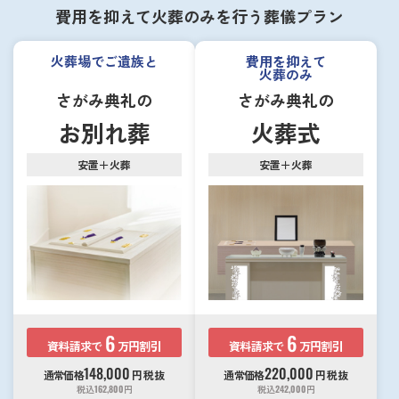
費用を抑えて火葬のみを行う葬儀プラン
火葬場でご遺族と
費用を抑えて
火葬のみ
さがみ典礼の
さがみ典礼の
お別れ葬
火葬式
安置＋火葬
安置＋火葬
6
6
資料請求で
万円割引
資料請求で
万円割引
148,000
220,000
通常価格
円
税抜
通常価格
円
税抜
税込
162,800
円
税込
242,000
円