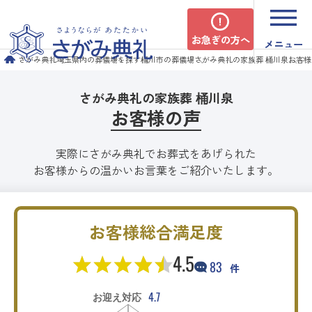
お急ぎの方へ
メニュー
さがみ典礼
埼玉県内の葬儀場を探す
桶川市の葬儀場
さがみ典礼の家族葬 桶川泉
お客様
さがみ典礼の家族葬 桶川泉
お客様の声
実際にさがみ典礼でお葬式をあげられた
お客様からの温かいお言葉をご紹介いたします。
お客様総合満足度
4.5
83
件
4.7
お迎え対応