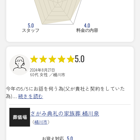
5.0
4.0
スタッフ
料金の内容
5.0
2024年8月27日
60代 女性 ／桶川市
今年の5/5にお話を伺う為(父が貴社と契約をしていた
為)…
続きを読む
さがみ典礼の家族葬 桶川泉
葬儀場
（
桶川市
）
5.0
お迎え対応