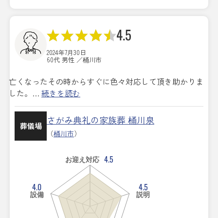
4.5
2024年7月30日
60代 男性 ／桶川市
亡くなったその時からすぐに色々対応して頂き助かりま
した。…
続きを読む
さがみ典礼の家族葬 桶川泉
葬儀場
（
桶川市
）
4.5
お迎え対応
4.0
4.5
設備
説明