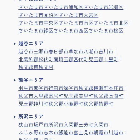
さいたま市
さいたま市浦和区
さいたま市岩槻区
さいたま市見沼区
さいたま市大宮区
さいたま市中央区
さいたま市南区
さいたま市北区
さいたま市緑区
さいたま市西区
さいたま市桜区
越谷エリア
越谷市
三郷市
春日部市
草加市
八潮市
吉川市
北葛飾郡松伏町
南埼玉郡宮代町
児玉郡上里町
秩父郡東秩父村
熊谷エリア
羽生市
熊谷市
行田市
深谷市
秩父郡横瀬町
本庄市
秩父市
大里郡寄居町
児玉郡美里町
秩父郡長瀞町
児玉郡神川町
秩父郡小鹿野町
秩父郡皆野町
所沢エリア
狭山市
坂戸市
所沢市
入間郡三芳町
入間市
ふじみ野市
志木市
飯能市
富士見市
朝霞市
川越市
和光市
鶴ヶ島市