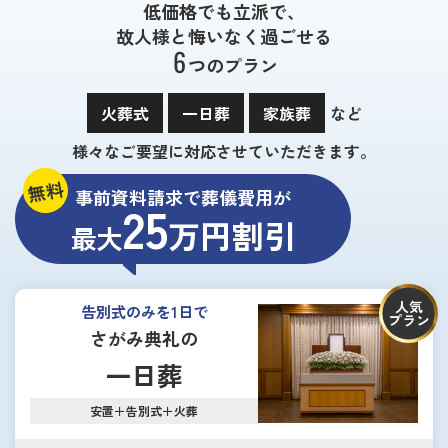
低価格でも立派で、
故人様と悔いなく過ごせる
6
つのプラン
火葬式
一日葬
家族葬
など
様々なご要望に対応させていただきます。
無料
事前資料請求で葬儀費用が
25
万円割引
最大
人気
告別式のみを1日で
プラン
さがみ典礼の
一日葬
安置＋告別式＋火葬