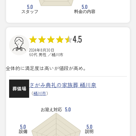
5.0
5.0
スタッフ
料金の内容
4.5
2024年8月30日
60代 男性 ／桶川市
全体的に満足度は高いが値段が高め。
さがみ典礼の家族葬 桶川泉
葬儀場
（
桶川市
）
5.0
お迎え対応
5.0
5.0
設備
説明