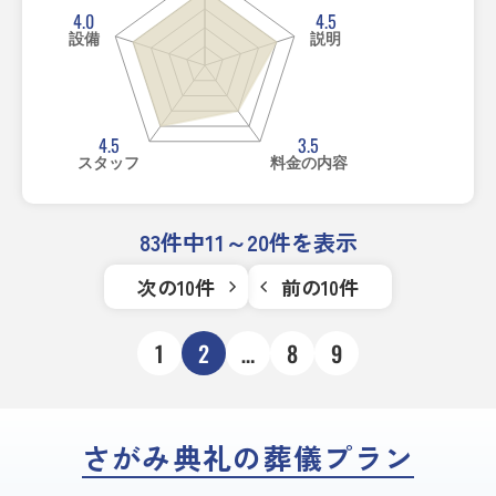
4.0
4.5
設備
説明
4.5
3.5
スタッフ
料金の内容
83件中11～20件を表示
次の10件
前の10件
1
2
…
8
9
さがみ典礼の葬儀プラン