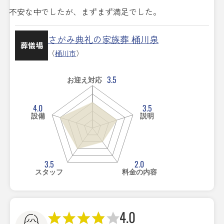
不安な中でしたが、まずまず満足でした。
さがみ典礼の家族葬 桶川泉
葬儀場
（
桶川市
）
3.5
お迎え対応
4.0
3.5
設備
説明
3.5
2.0
スタッフ
料金の内容
4.0