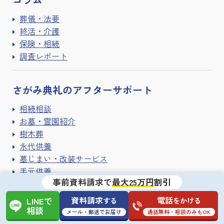
葬儀・法要
終活・介護
保険・相続
調査レポート
さがみ典礼の
アフターサポート
相続相談
お墓・霊園紹介
樹木葬
永代供養
墓じまい・改装サービス
手元供養
事前資料請求で
最大25万円
割引
遺品整理・ハウスクリーニング
寺院紹介サービス
資料請求
電話
する
をかける
LINEで
相談
メール・郵送でお届け
通話無料・相談のみもOK