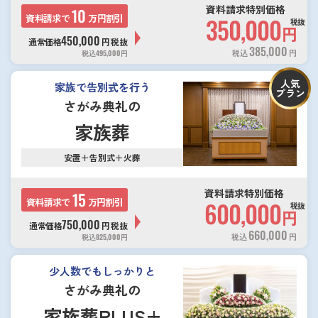
資料請求特別価格
10
資料請求で
万円割引
350,000
税抜
円
450,000
通常価格
円
税抜
385,000
税込
円
税込
495,000
円
人気
家族で告別式を行う
プラン
さがみ典礼の
家族葬
安置＋告別式＋火葬
資料請求特別価格
15
資料請求で
万円割引
600,000
税抜
円
750,000
通常価格
円
税抜
660,000
税込
円
税込
825,000
円
少人数でもしっかりと
さがみ典礼の
家族葬PLUS+