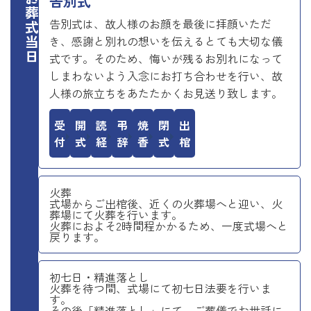
お葬式当日
告別式
告別式は、故人様のお顔を最後に拝顔いただ
き、感謝と別れの想いを伝えるとても大切な儀
式です。そのため、悔いが残るお別れになって
しまわないよう入念にお打ち合わせを行い、故
人様の旅立ちをあたたかくお見送り致します。
受付
開式
読経
弔辞
焼香
閉式
出棺
火葬
式場からご出棺後、近くの火葬場へと迎い、火
葬場にて火葬を行います。
火葬におよそ2時間程かかるため、一度式場へと
戻ります。
初七日・精進落とし
火葬を待つ間、式場にて初七日法要を行いま
す。
その後「精進落とし」にて、ご葬儀でお世話に