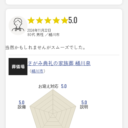
5.0
2024年11月22日
80代 男性 ／桶川市
当然かもしれませんがスムーズでした。
さがみ典礼の家族葬 桶川泉
葬儀場
（
桶川市
）
5.0
お迎え対応
5.0
5.0
設備
説明