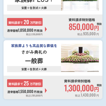
安置＋告別式＋火葬
資料請求特別価格
20
資料請求で
万円割引
850,000
税抜
円
1,050,000
通常価格
円
税抜
935,000
税込
円
税込
1,155,000
円
家族葬よりも高品質な葬儀を
さがみ典礼の
一般葬
安置＋告別式＋火葬
資料請求特別価格
25
資料請求で
万円割引
1,300,000
税抜
円
1,550,000
通常価格
円
税抜
1,430,000
税込
円
税込
1,705,000
円