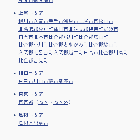
上尾エリア
桶川市
久喜市
幸手市
鴻巣市
上尾市
東松山市
北葛飾郡杉戸町
蓮田市
北足立郡伊奈町
加須市
白岡市
北本市
比企郡滑川町
比企郡嵐山町
比企郡小川町
比企郡ときがわ町
比企郡鳩山町
入間郡毛呂山町
入間郡越生町
日高市
比企郡川島町
比企郡吉見町
川口エリア
戸田市
川口市
蕨市
新座市
東京エリア
東京都
（
23区
・
23区外
）
島根エリア
島根県出雲市