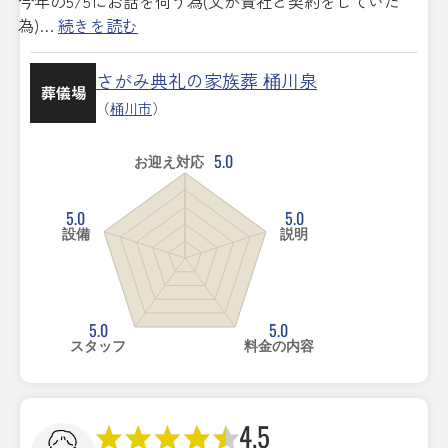
今年の5/5にお話を伺う為(父が貴社と契約をしていた
為)…
続きを読む
さがみ典礼の家族葬 桶川泉
葬儀場
（
桶川市
）
5.0
お迎え対応
5.0
5.0
設備
説明
5.0
5.0
スタッフ
料金の内容
4.5