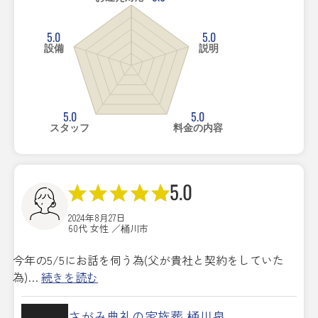
5.0
5.0
設備
説明
5.0
5.0
スタッフ
料金の内容
5.0
2024年8月27日
60代 女性 ／桶川市
今年の5/5にお話を伺う為(父が貴社と契約をしていた
為)…
続きを読む
さがみ典礼の家族葬 桶川泉