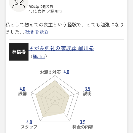
2024年12月27日
40代 女性 ／桶川市
私として初めての喪主という経験で、とても勉強になり
ました…
続きを読む
さがみ典礼の家族葬 桶川泉
葬儀場
（
桶川市
）
4.0
お迎え対応
4.0
3.5
設備
説明
4.0
3.5
スタッフ
料金の内容